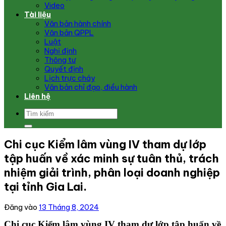
Video
Tài liệu
Văn bản hành chính
Văn bản QPPL
Luật
Nghị định
Thông tư
Quyết định
Lịch trực cháy
Văn bản chỉ đạo, điều hành
Liên hệ
Chi cục Kiểm lâm vùng IV tham dự lớp
tập huấn về xác minh sự tuân thủ, trách
nhiệm giải trình, phân loại doanh nghiệp
tại tỉnh Gia Lai.
Đăng vào
13 Tháng 8, 2024
Chi cục Kiểm lâm vùng IV tham dự lớp tập huấn về