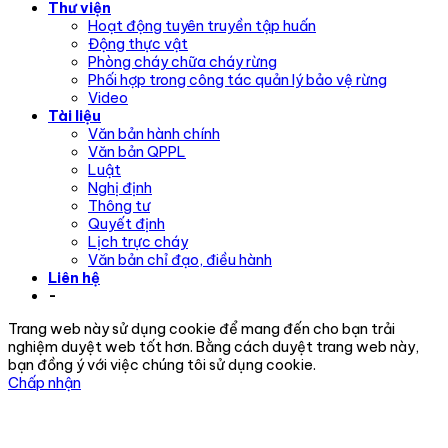
Thư viện
Hoạt động tuyên truyền tập huấn
Động thực vật
Phòng cháy chữa cháy rừng
Phối hợp trong công tác quản lý bảo vệ rừng
Video
Tài liệu
Văn bản hành chính
Văn bản QPPL
Luật
Nghị định
Thông tư
Quyết định
Lịch trực cháy
Văn bản chỉ đạo, điều hành
Liên hệ
-
Trang web này sử dụng cookie để mang đến cho bạn trải
nghiệm duyệt web tốt hơn. Bằng cách duyệt trang web này,
bạn đồng ý với việc chúng tôi sử dụng cookie.
Chấp nhận