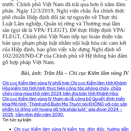
trước. Chính phủ Việt Nam đã trải qua hơn 6 năm đàm
phán. Ngày 12/3/2019, Nghị viện châu Âu chính thức
phê chuẩn Hiệp định đối tác tự nguyện về Thực thi
Luật Lâm nghiệp, Quản trị rừng và Thương mại lâm
sản (gọi tắt là VPA/ FLEGT). Để thực
Hiệp định VPA/
FLEGT, Chính phủ Việt Nam tiếp tục hoàn thiện văn
bản quy phạm pháp luật nhằm nội luật hóa các cam kết
của Hiệp định, bao gồm việc xây dựng Nghị định số
102/2020/NĐ-CP của Chính phủ về Hệ thống bảo đảm
gỗ hợp pháp Việt Nam.
Bài, ảnh: Trần Hà – Chi cục Kiểm lâm vùng IV
Chi cục Kiểm lâm vùng IV phối hợp Chi cục Kiểm lâm tỉnh Khánh
Hòa kiểm tra tình hình thực hiện công tác phòng cháy, chữa
cháy rừng mùa khô năm 2024 trên địa bàn tỉnh Khánh Hòa.
Chi cục Kiểm lâm vùng IV tham dự lễ công bố Quyết định triển
khai Mô hình “Thành phố Buôn Ma Thuột nói KHÔNG với các sản
phẩm từ động vật hoang dã trái pháp luật” giai đoạn 2024 –
2025, tầm nhìn đến năm 2030.
Tin tức sự kiện
Chi cục Kiểm lâm vùng IV kiểm tra, đôn đốc, hướng dẫn