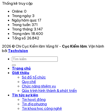
Thống kê truy cập
phạm
vi
Online:
0
hoạt
Trong ngày:
3
động.
Ngày hôm qua:
17
Trong tuần:
371
Trong tháng:
3.147
Trong năm:
18.400
Tổng số:
26.842
2026 © Chi Cục Kiểm lâm Vùng IV -
Cục Kiểm lâm
. Vận hành
bởi
Techvision
Trang chủ
Giới thiệu
Sơ đồ tổ chức
Quy chế
Chức năng nhiệm vụ
Qúa trình hình thành & phát triển
Tin tức sự kiện
Tin hoạt động
Tin địa phương
Tin khoa học công nghệ