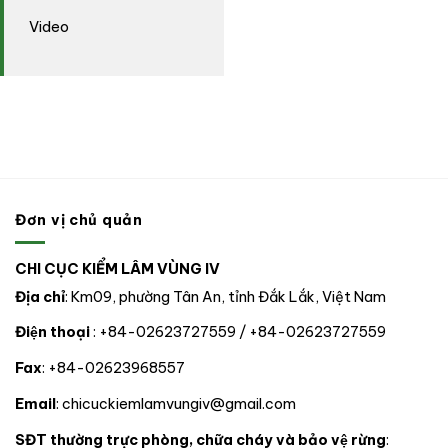
Video
Đơn vị chủ quản
CHI CỤC KIỂM LÂM VÙNG IV
Địa chỉ
: Km09, phường Tân An, tỉnh Đắk Lắk, Việt Nam
Điện thoại
: +84-02623727559 / +84-02623727559
Fax
: +84-02623968557
Email
: chicuckiemlamvungiv@gmail.com
SĐT thường trực phòng, chữa cháy và bảo vệ rừng
: