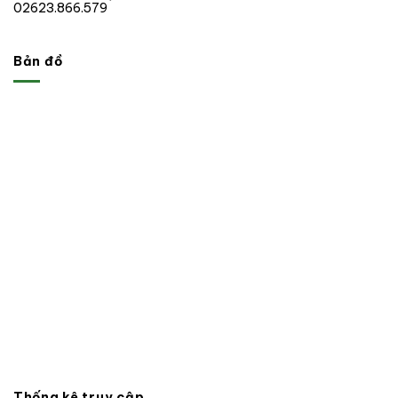
02623.866.579
Bản đồ
Thống kê truy cập