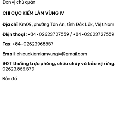
Đơn vị chủ quản
nuôi
theo
kiểm
QUYẾT
thể
191
dõi
soát
ĐỊNH
gấu
CHI CỤC KIỂM LÂM VÙNG IV
cá
diễn
động
CÔNG
ngựa
thể
biến
vật
NHẬN
do
rồng
rừng
rừng,
ĐẢNG
một
Địa chỉ
: Km09, phường Tân An, tỉnh Đắk Lắk, Việt Nam
Nam
và
động
VIÊN
tổ
Điện thoại
: +84-02623727559 / +84-02623727559
Mỹ
chấp
vật
CHÍNH
chức
hành
hoang
THỨC
tư
Fax
: +84-02623968557
pháp
dã
CHO
nhân
luật
02
tự
Email
: chicuckiemlamvungiv@gmail.com
truy
ĐỒNG
nguyên
xuất
CHÍ
chuyển
SĐT thường trực phòng, chữa cháy và bảo vệ rừng
:
nguồn
giao
02623.866.579
gốc
cho
lâm
nhà
Bản đồ
sản
nước
và
tại
xử
thành
lý
phố
vi
Đà
phạm
nẵng
trong
lĩnh
vực
Lâm