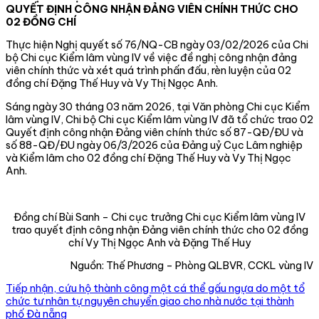
QUYẾT ĐỊNH CÔNG NHẬN ĐẢNG VIÊN CHÍNH THỨC CHO
02 ĐỒNG CHÍ
Thực hiện Nghị quyết số 76/NQ-CB ngày 03/02/2026 của Chi
bộ Chi cục Kiểm lâm vùng IV về việc đề nghị công nhận đảng
viên chính thức và xét quá trình phấn đấu, rèn luyện của 02
đồng chí Đặng Thế Huy và Vy Thị Ngọc Anh.
Sáng ngày 30 tháng 03 năm 2026, tại Văn phòng Chi cục Kiểm
lâm vùng IV, Chi bộ Chi cục Kiểm lâm vùng IV đã tổ chức trao 02
Quyết định công nhận Đảng viên chính thức số 87-QĐ/ĐU và
số 88-QĐ/ĐU ngày 06/3/2026 của Đảng uỷ Cục Lâm nghiệp
và Kiểm lâm cho 02 đồng chí Đặng Thế Huy và Vy Thị Ngọc
Anh.
Đồng chí Bùi Sanh – Chi cục trưởng Chi cục Kiểm lâm vùng IV
trao quyết định công nhận Đảng viên chính thức cho 02 đồng
chí Vy Thị Ngọc Anh và Đặng Thế Huy
Nguồn: Thế Phương – Phòng QLBVR, CCKL vùng IV
Tiếp nhận, cứu hộ thành công một cá thể gấu ngựa do một tổ
chức tư nhân tự nguyên chuyển giao cho nhà nước tại thành
phố Đà nẵng