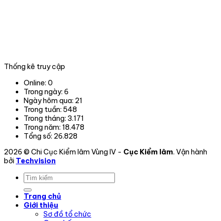
nghiệp
tại
06
tỉnh,
thành
phố
trong
Thống kê truy cập
phạm
vi
Online:
0
hoạt
Trong ngày:
6
động.
Ngày hôm qua:
21
Trong tuần:
548
Trong tháng:
3.171
Trong năm:
18.478
Tổng số:
26.828
2026 © Chi Cục Kiểm lâm Vùng IV -
Cục Kiểm lâm
. Vận hành
bởi
Techvision
Trang chủ
Giới thiệu
Sơ đồ tổ chức