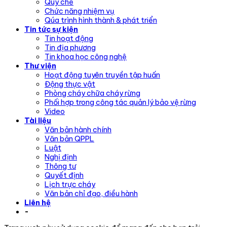
Quy chế
Chức năng nhiệm vụ
Qúa trình hình thành & phát triển
Tin tức sự kiện
Tin hoạt động
Tin địa phương
Tin khoa học công nghệ
Thư viện
Hoạt động tuyên truyền tập huấn
Động thực vật
Phòng cháy chữa cháy rừng
Phối hợp trong công tác quản lý bảo vệ rừng
Video
Tài liệu
Văn bản hành chính
Văn bản QPPL
Luật
Nghị định
Thông tư
Quyết định
Lịch trực cháy
Văn bản chỉ đạo, điều hành
Liên hệ
-