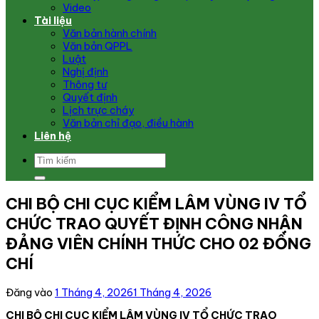
Video
Tài liệu
Văn bản hành chính
Văn bản QPPL
Luật
Nghị định
Thông tư
Quyết định
Lịch trực cháy
Văn bản chỉ đạo, điều hành
Liên hệ
CHI BỘ CHI CỤC KIỂM LÂM VÙNG IV TỔ
CHỨC TRAO QUYẾT ĐỊNH CÔNG NHẬN
ĐẢNG VIÊN CHÍNH THỨC CHO 02 ĐỒNG
CHÍ
Đăng vào
1 Tháng 4, 2026
1 Tháng 4, 2026
CHI BỘ CHI CỤC KIỂM LÂM VÙNG IV TỔ CHỨC TRAO