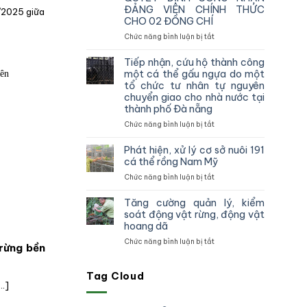
vùng
ĐẢNG VIÊN CHÍNH THỨC
2025 giữa
IV
CHO 02 ĐỒNG CHÍ
kiểm
tra,
ở
Chức năng bình luận bị tắt
đôn
CHI
đốc,
BỘ
Tiếp nhận, cứu hộ thành công
hướng
CHI
một cá thể gấu ngựa do một
dẫn
CỤC
tổ chức tư nhân tự nguyên
công
KIỂM
chuyển giao cho nhà nước tại
tác
LÂM
thành phố Đà nẵng
theo
VÙNG
dõi
IV
ở
Chức năng bình luận bị tắt
diễn
TỔ
Tiếp
biến
CHỨC
nhận,
Phát hiện, xử lý cơ sở nuôi 191
rừng
TRAO
cứu
cá thể rồng Nam Mỹ
và
QUYẾT
hộ
ở
Chức năng bình luận bị tắt
chấp
ĐỊNH
thành
Phát
hành
CÔNG
công
hiện,
pháp
NHẬN
một
Tăng cường quản lý, kiểm
xử
luật
ĐẢNG
cá
soát động vật rừng, động vật
lý
truy
VIÊN
thể
hoang dã
cơ
xuất
CHÍNH
gấu
ở
Chức năng bình luận bị tắt
sở
nguồn
THỨC
ngựa
 rừng bền
Tăng
nuôi
gốc
CHO
do
cường
191
lâm
02
một
quản
Tag Cloud
cá
sản
ĐỒNG
tổ
..]
lý,
thể
và
CHÍ
chức
kiểm
rồng
xử
tư
soát