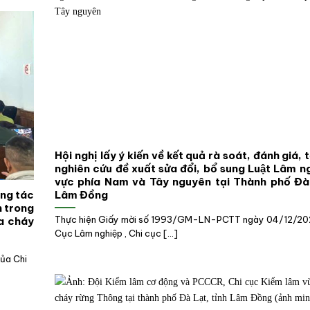
Hội nghị lấy ý kiến về kết quả rà soát, đánh giá, 
nghiên cứu đề xuất sửa đổi, bổ sung Luật Lâm n
vực phía Nam và Tây nguyên tại Thành phố Đà 
ông tác
Lâm Đồng
̣n trong
Thực hiện Giấy mời số 1993/GM-LN-PCTT ngày 04/12/20
̃a cháy
Cục Lâm nghiệp , Chi cục [...]
̉a Chi