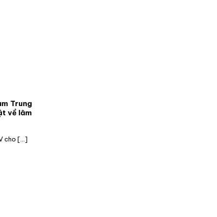
am Trung
ật về lâm
 cho [...]