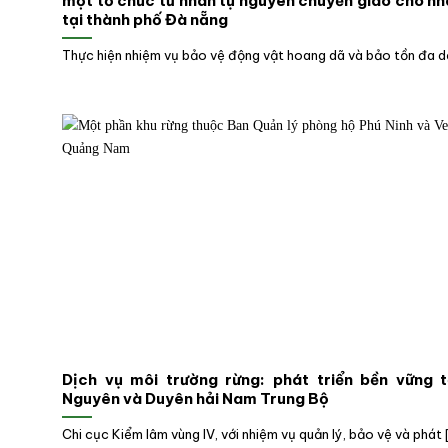
một tổ chức tư nhân tự nguyên chuyển giao cho n
tại thành phố Đà nẵng
Thực hiện nhiệm vụ bảo vệ động vật hoang dã và bảo tồn đa dạ
Dịch vụ môi trường rừng: phát triển bền vững t
Nguyên và Duyên hải Nam Trung Bộ
Chi cục Kiểm lâm vùng IV, với nhiệm vụ quản lý, bảo vệ và phát [