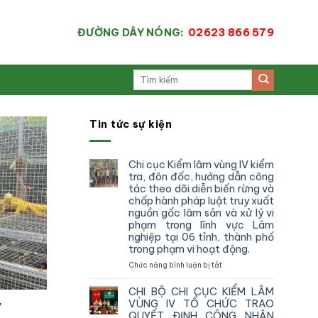
ĐƯỜNG DÂY NÓNG:
02623 866 579
Tin tức sự kiện
Chi cục Kiểm lâm vùng IV kiểm
tra, đôn đốc, hướng dẫn công
tác theo dõi diễn biến rừng và
chấp hành pháp luật truy xuất
nguồn gốc lâm sản và xử lý vi
phạm trong lĩnh vực Lâm
nghiệp tại 06 tỉnh, thành phố
trong phạm vi hoạt động.
ở
Chức năng bình luận bị tắt
Chi
cục
CHI BỘ CHI CỤC KIỂM LÂM
Kiểm
VÙNG IV TỔ CHỨC TRAO
ỹ
lâm
QUYẾT ĐỊNH CÔNG NHẬN