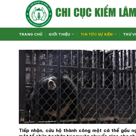
Bỏ
qua
nội
dung
TRANG CHỦ
GIỚI THIỆU
TIN TỨC SỰ KIỆN
THƯ V
Tiếp nhận, cứu hộ thành công một cá thể gấu n