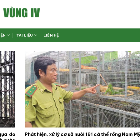
IỆN
TÀI LIỆU
LIÊN HỆ
gựa do
Phát hiện, xử lý cơ sở nuôi 191 cá thể rồng Nam M