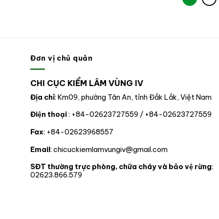
Đơn vị chủ quản
CHI CỤC KIỂM LÂM VÙNG IV
Địa chỉ
: Km09, phường Tân An, tỉnh Đắk Lắk, Việt Nam
Điện thoại
: +84-02623727559 / +84-02623727559
Fax
: +84-02623968557
Email
: chicuckiemlamvungiv@gmail.com
SĐT thường trực phòng, chữa cháy và bảo vệ rừng
:
02623.866.579