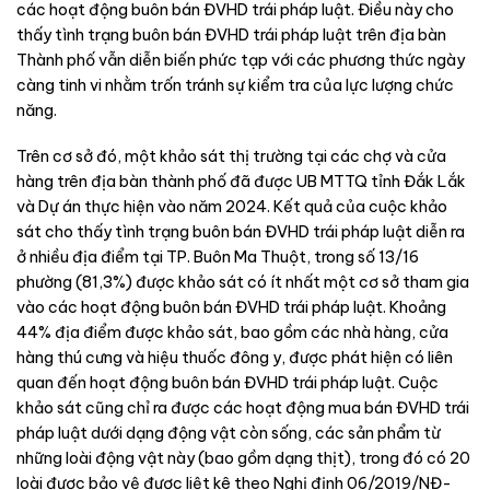
các hoạt động buôn bán ĐVHD trái pháp luật. Điều này cho
thấy tình trạng buôn bán ĐVHD trái pháp luật trên địa bàn
Thành phố vẫn diễn biến phức tạp với các phương thức ngày
càng tinh vi nhằm trốn tránh sự kiểm tra của lực lượng chức
năng.
Trên cơ sở đó, một khảo sát thị trường tại các chợ và cửa
hàng trên địa bàn thành phố đã được UB MTTQ tỉnh Đắk Lắk
và Dự án thực hiện vào năm 2024. Kết quả của cuộc khảo
sát cho thấy tình trạng buôn bán ĐVHD trái pháp luật diễn ra
ở nhiều địa điểm tại TP. Buôn Ma Thuột, trong số 13/16
phường (81,3%) được khảo sát có ít nhất một cơ sở tham gia
vào các hoạt động buôn bán ĐVHD trái pháp luật. Khoảng
44% địa điểm được khảo sát, bao gồm các nhà hàng, cửa
hàng thú cưng và hiệu thuốc đông y, được phát hiện có liên
quan đến hoạt động buôn bán ĐVHD trái pháp luật. Cuộc
khảo sát cũng chỉ ra được các hoạt động mua bán ĐVHD trái
pháp luật dưới dạng động vật còn sống, các sản phẩm từ
những loài động vật này (bao gồm dạng thịt), trong đó có 20
loài được bảo vệ được liệt kê theo Nghị định 06/2019/NĐ-