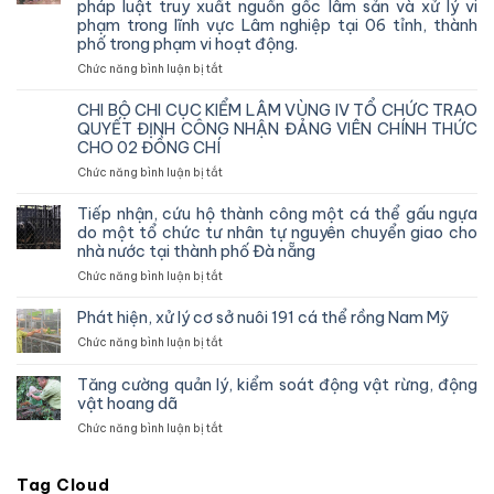
pháp luật truy xuất nguồn gốc lâm sản và xử lý vi
phạm trong lĩnh vực Lâm nghiệp tại 06 tỉnh, thành
phố trong phạm vi hoạt động.
ở
Chức năng bình luận bị tắt
Chi
cục
CHI BỘ CHI CỤC KIỂM LÂM VÙNG IV TỔ CHỨC TRAO
Kiểm
QUYẾT ĐỊNH CÔNG NHẬN ĐẢNG VIÊN CHÍNH THỨC
lâm
CHO 02 ĐỒNG CHÍ
vùng
ở
Chức năng bình luận bị tắt
IV
CHI
kiểm
BỘ
tra,
Tiếp nhận, cứu hộ thành công một cá thể gấu ngựa
CHI
đôn
do một tổ chức tư nhân tự nguyên chuyển giao cho
CỤC
đốc,
nhà nước tại thành phố Đà nẵng
KIỂM
hướng
ở
Chức năng bình luận bị tắt
LÂM
dẫn
Tiếp
VÙNG
công
nhận,
IV
Phát hiện, xử lý cơ sở nuôi 191 cá thể rồng Nam Mỹ
tác
cứu
TỔ
theo
ở
Chức năng bình luận bị tắt
hộ
CHỨC
dõi
Phát
thành
TRAO
diễn
hiện,
công
Tăng cường quản lý, kiểm soát động vật rừng, động
QUYẾT
biến
xử
một
vật hoang dã
ĐỊNH
rừng
lý
cá
CÔNG
và
ở
Chức năng bình luận bị tắt
cơ
thể
NHẬN
chấp
Tăng
sở
gấu
ĐẢNG
hành
cường
nuôi
ngựa
VIÊN
pháp
quản
Tag Cloud
191
do
CHÍNH
luật