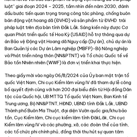
luật” giai đoạn 2024 – 2025, tầm nhìn đến năm 2030, đánh
dấu bước tiến quan trọng trong công tác phòng, chống buôn
bán động vật hoang dã (ĐVHD) và sản phẩm từ ĐVHD trái
pháp luật trên địa bàn tỉnh Đắk Lắk. Sáng kiến này được Cơ
quan Phát triển quốc tế Hoa Kỳ (USAID) hỗ trợ thông qua dự
án Bảo vệ Động vật Hoang dã Nguy cấp (Dự án), chủ dự án là
Ban Quản lý các Dự án Lâm nghiệp (MBFP)-Bộ Nông nghiệp
và Phát triển nông thôn (NN&PTNT) và Tổ chức Quốc tế về
Bảo tồn Nhiên nhiên (WWF) là đơn vị triển khai thực hiện.
Theo giấy mời vào ngày 06/8/2024 của Ủy ban mặt trận tổ
quốc Việt Nam, Chi cục Kiểm lâm vùng IV đã tham dự lễ công
bố quyết định cùng với hơn 200 đại biểu đến từ Hội đồng Dân
tộc của Quốc hội, UB MTTQ Tổ quốc Việt Nam, Ban Kinh tế
Trung ương, Bộ NN&PTNT, HĐND, UBND tỉnh Đắk Lắk, UBND
Thành phố Buôn Ma Thuột, đại diện Vườn quốc gia/khu bảo
tồn, Cục Kiểm lâm, Chi cục kiểm lâm tỉnh ĐăkLăk, Chi cục
Kiểm lâm vùng IV và các phường, xã, các đoàn thể của tỉnh,
các tổ chức phi chính phủ, đồng thời thu hút sự quan tâm