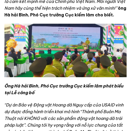
là cam kết mạnh mẽ của Chính phủ Việt Nam. Mỗi người Việt
Nam hãy cùng thể hiện trách nhiệm và ứng xử văn minh!”
ông
Hà hải Bình
,
Phó Cục trưởng Cục kiểm lâm
cho biết.
Ô
ng
Hà hải Bình
,
Phó Cục trưởng Cục kiểm lâm phát biểu
tại Lễ công bố
“D
ự
án B
ả
o v
ệ
Đ
ộ
ng v
ậ
t Hoang dã Nguy c
ấ
p c
ủ
a USAID vinh
d
ự
đ
ượ
c đ
ồ
ng hành tri
ể
n khai mô hình “Thành ph
ố
Buôn Ma
Thu
ộ
t nói KHÔNG v
ớ
i các s
ả
n ph
ẩ
m đ
ộ
ng v
ậ
t hoang dã trái
pháp lu
ậ
t”. Chúng tôi hy v
ọ
ng r
ằ
ng v
ớ
i n
ỗ
l
ự
c chung c
ủ
a t
ấ
t