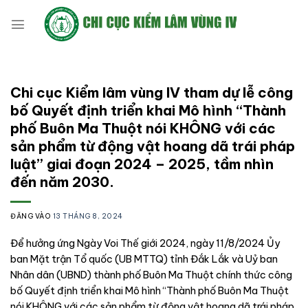
Bỏ
qua
nội
dung
Chi cục Kiểm lâm vùng IV tham dự lễ công
bố Quyết định triển khai Mô hình “Thành
phố Buôn Ma Thuột nói KHÔNG với các
sản phẩm từ động vật hoang dã trái pháp
luật” giai đoạn 2024 – 2025, tầm nhìn
đến năm 2030.
ĐĂNG VÀO
13 THÁNG 8, 2024
Để hưởng ứng Ngày Voi Thế giới 2024, ngày 11/8/2024 Ủy
ban Mặt trận Tổ quốc (UB MTTQ) tỉnh Đắk Lắk và Uỷ ban
Nhân dân (UBND) thành phố Buôn Ma Thuột chính thức công
bố Quyết định triển khai Mô hình “Thành phố Buôn Ma Thuột
nói KHÔNG với các sản phẩm từ động vật hoang dã trái pháp