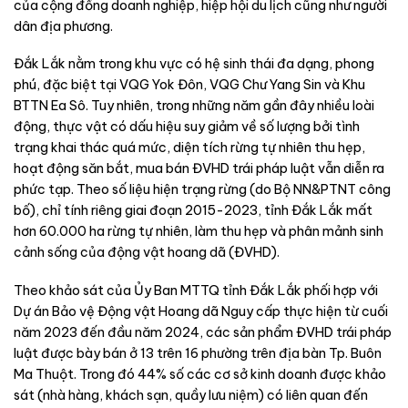
của cộng đồng doanh nghiệp, hiệp hội du lịch cũng như người
dân địa phương.
Đắk Lắk nằm trong khu vực có hệ sinh thái đa dạng, phong
phú, đặc biệt tại VQG Yok Đôn, VQG Chư Yang Sin và Khu
BTTN Ea Sô. Tuy nhiên, trong những năm gần đây nhiều loài
động, thực vật có dấu hiệu suy giảm về số lượng bởi tình
trạng khai thác quá mức, diện tích rừng tự nhiên thu hẹp,
hoạt động săn bắt, mua bán ĐVHD trái pháp luật vẫn diễn ra
phức tạp. Theo số liệu hiện trạng rừng (do Bộ NN&PTNT công
bố), chỉ tính riêng giai đoạn 2015-2023, tỉnh Đắk Lắk mất
hơn 60.000 ha rừng tự nhiên, làm thu hẹp và phân mảnh sinh
cảnh sống của động vật hoang dã (ĐVHD).
Theo khảo sát của Ủy Ban MTTQ tỉnh Đắk Lắk phối hợp với
Dự án Bảo vệ Động vật Hoang dã Nguy cấp thực hiện từ cuối
năm 2023 đến đầu năm 2024, các sản phẩm ĐVHD trái pháp
luật được bày bán ở 13 trên 16 phường trên địa bàn Tp. Buôn
Ma Thuột. Trong đó 44% số các cơ sở kinh doanh được khảo
sát (nhà hàng, khách sạn, quầy lưu niệm) có liên quan đến