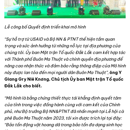
Lễ công bố Quyết định triển khai mô hình
“Sự hỗ trợ từ USAID và Bộ NN & PTNT thể hiện tầm quan
trọng và sức ảnh hưởng từ những nỗ lực tại địa phương của
chúng tôi. Ủy ban Mặt trận Tổ quốc Đắk Lắk cam kết hợp tác
với Thành phố Buôn Ma Thuột và chính quyền địa phương để
nâng cao nhận thức và đảm bảo rằng thông điệp của Mô hình
này được lan tỏa đến mọi người dân Buôn Ma Thuột”,
ông Y
Giang Gry Niê Knơng, Chủ tịch Ủy ban Mặt trận Tổ quốc
Đắk Lắk cho biết.
“
Mô hình là bằng chứng thiết thực tái khẳng định quyết tâm
của tỉnh trong việc đồng hành cùng với cam kết của Chính
phủ, như Bộ trưởng Bộ NN&PTNT đã nhấn mạnh tại Lễ hội cà
phê Buôn Ma Thuột năm 2023, tôi xin được trích lại tại đây:
“Bảo tồn động vật hoang dã trong bảo tồn đa dạng sinh học