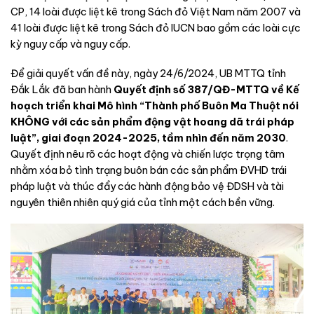
CP, 14 loài được liệt kê trong Sách đỏ Việt Nam năm 2007 và
41 loài được liệt kê trong Sách đỏ IUCN bao gồm các loài cực
kỳ nguy cấp và nguy cấp.
Để giải quyết vấn đề này, ngày 24/6/2024, UB MTTQ tỉnh
Đắk Lắk đã ban hành
Quyết định số 387/QĐ-MTTQ về Kế
hoạch triển khai Mô hình “Thành phố Buôn Ma Thuột nói
KHÔNG với các sản phẩm động vật hoang dã trái pháp
luật”, giai đoạn 2024-2025, tầm nhìn đến năm 2030
.
Quyết định nêu rõ các hoạt động và chiến lược trọng tâm
nhằm xóa bỏ tình trạng buôn bán các sản phẩm ĐVHD trái
pháp luật và thúc đẩy các hành động bảo vệ ĐDSH và tài
nguyên thiên nhiên quý giá của tỉnh một cách bền vững.