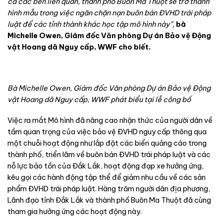
c
ả
các bên liên quan, thành ph
ố
Buôn Ma Thu
ộ
t s
ẽ
tr
ở
thành
hình m
ẫ
u trong vi
ệ
c ngăn ch
ặ
n n
ạ
n buôn bán ĐVHD trái pháp
lu
ậ
t đ
ể
các t
ỉ
nh thành khác h
ọ
c t
ậ
p mô hình này”,
bà
Michelle Owen, Giám đ
ố
c Văn phòng D
ự
án B
ả
o v
ệ
Đ
ộ
ng
v
ậ
t Hoang dã Nguy c
ấ
p, WWF cho bi
ế
t.
B
à Michelle Owen, Giám đ
ố
c Văn phòng D
ự
án B
ả
o v
ệ
Đ
ộ
ng
v
ậ
t Hoang dã Nguy c
ấ
p, WWF
phát biểu tại lễ công bố
Việc ra mắt Mô hình đã nâng cao nhận thức của người dân về
tầm quan trọng của việc bảo vệ ĐVHD nguy cấp thông qua
một chuỗi hoạt động như lắp đặt các biển quảng cáo trong
thành phố, triển lãm về buôn bán ĐVHD trái pháp luật và các
nỗ lực bảo tồn của Đắk Lắk, hoạt động đạp xe hưởng ứng,
kêu gọi các hành động tập thể để giảm nhu cầu về các sản
phẩm ĐVHD trái pháp luật. Hàng trăm người dân địa phương,
Lãnh đạo tỉnh Đắk Lắk và thành phố Buôn Ma Thuột đã cùng
tham gia hưởng ứng các hoạt động này.