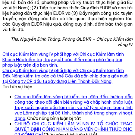
liệu số, bản đồ số, phương pháp và kỹ thuật thực hiện giữa EU
và Việt Nam); (2) Tiếp tục hoàn thiện Quy định EUDR và các tài
liệu hướng dẫn thực hiện EUDR và (3) Đẩy mạnh công tác tuyên
truyền, vận động các bên có liên quan thực hiện nghiêm túc
các Quy định EUDR hiệu quả, đúng quy định, đảm bảo thời gian
và tiến độ.
Ths. Nguyễn Đình Thắng,
P
hòng QLBVR
– Chi cục Kiểm lâm
vùng IV
Chi cục Kiểm lâm vùng IV phối hợp với Chi cục Kiểm lâm tỉnh
Khánh Hòa kiểm tra, truy quét các điểm nóng phá rừng trái
pháp luật trên địa bàn tỉnh.
Chi cục Kiểm lâm vùng IV phối hợp với Chi cục Kiểm lâm tỉnh
Đăk Nông kiểm tra các cá thể Gấu đã gắn chíp đang gây nuôi
tại Công ty CP đầu tư xây dựng Liên Thành Đắk Nông.
Tin tức sự kiện
Chi cục Kiểm lâm vùng IV kiểm tra, đôn đốc, hướng dẫn
công tác theo dõi diễn biến rừng và chấp hành pháp luật
truy xuất nguồn gốc lâm sản và xử lý vi phạm trong lĩnh
vực Lâm nghiệp tại 06 tỉnh, thành phố trong phạm vi hoạt
ở
động.
Chức năng bình luận bị tắt
Chi
CHI BỘ CHI CỤC KIỂM LÂM VÙNG IV TỔ CHỨC TRAO
cục
QUYẾT ĐỊNH CÔNG NHẬN ĐẢNG VIÊN CHÍNH THỨC CHO
Kiểm
ở
02 ĐỒNG CHÍ
Chức năng bình luận bị tắt