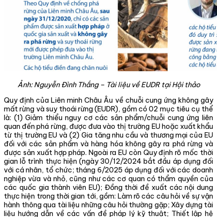
Ảnh:
Nguyễn Đình Thắng – Tài liệu về EUDR tại Hội thảo
Quy định của Liên minh Châu Âu về chuỗi cung ứng không gây
mất rừng và suy thoái rừng (EUDR), gồm có 02 mục tiêu cụ thể
là: (1) Giảm thiểu nguy cơ các sản phẩm/chuỗi cung ứng liên
quan đến phá rừng, được đưa vào thị trường EU hoặc xuất khẩu
từ thị trường EU và (2) Gia tăng nhu cầu và thương mại của EU
đối với các sản phẩm và hàng hóa không gây ra phá rừng và
được sản xuất hợp pháp. Ngoài ra EU còn Quy định rõ mốc thời
gian lỗ trình thực hiện (ngày 30/12/2024 bắt đầu áp dụng đối
với cá nhân, tổ chức; tháng 6/2025 áp dụng đối với các doanh
nghiệp vừa và nhỏ, cũng như các cơ quan có thẩm quyền của
các quốc gia thành viên EU); Đồng thời đề xuất các nội dung
thực hiện trong thời gian tới, gồm:
Làm rõ các câu hỏi về sự vận
hành thông qua tài liệu những câu hỏi thường gặp;
Xây dựng tài
liệu hướng dẫn về các vấn đề pháp lý kỹ thuật;
Thiết lập hệ