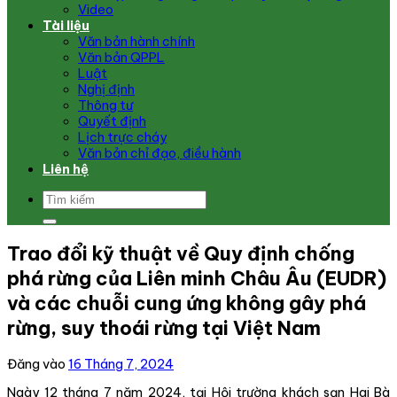
Video
Tài liệu
Văn bản hành chính
Văn bản QPPL
Luật
Nghị định
Thông tư
Quyết định
Lịch trực cháy
Văn bản chỉ đạo, điều hành
Liên hệ
Trao đổi kỹ thuật về Quy định chống
phá rừng của Liên minh Châu Âu (EUDR)
và các chuỗi cung ứng không gây phá
rừng, suy thoái rừng tại Việt Nam
Đăng vào
16 Tháng 7, 2024
Ngày 12 tháng 7 năm 2024, tại Hội trường khách sạn Hai Bà