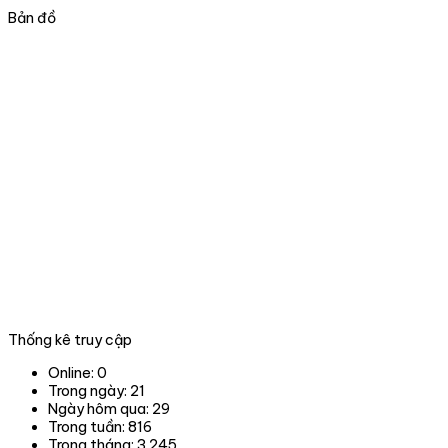
lâm
nhà
Bản đồ
sản
nước
và
tại
xử
thành
lý
phố
vi
Đà
phạm
nẵng
trong
lĩnh
vực
Lâm
nghiệp
tại
06
tỉnh,
thành
phố
trong
Thống kê truy cập
phạm
vi
Online:
0
hoạt
Trong ngày:
21
động.
Ngày hôm qua:
29
Trong tuần:
816
Trong tháng:
3.245