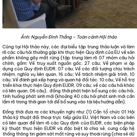
Ảnh:
Nguyễn Đình Thắng – Toàn cảnh Hội thảo
Cũng tại Hội thảo này, các đại biểu tập trung thảo luận và làm
rõ các câu hỏi thường gặp khi thực hiện Quy định của EU về sản
phẩm không gây mất rừng (tập trung làm rõ 07 nhóm câu hỏi
chính, gồm: Về truy xuất nguồn gốc, 27 câu; Về phạm vi áp
dụng của Quy định EUDR, 07 câu; Về các đối tượng chịu trách
nhiệm, nghĩa vụ liên quan, 16 câu; Về trách nhiệm giải trình, 10
câu; Về đánh giá xếp hạng và quan hệ đối tác, 10 câu; Về hỗ trợ
triển khai thực hiện Quy định EUDR, 09 câu; về các câu hỏi khác
có liên quan, 06 câu), đồng thời phát hiện bổ sung các câu hỏi,
tình huống phát sinh mới (khoảng 40 câu hỏi phát sinh mới cần
lầm rõ trong thời gian tới để bổ sung vào tài liệu hướng dẫn).
Đồng thời đưa ra các khuyến nghị như: (1) Cần tổ chức 01 Hội
thảo kỹ thuật đối thoại trực tiếp giữa EU, Việt Nam và các bên
có liên quan để làm rõ các Quy định của EUDR, các biện pháp
kỹ thuật thực hiện EUDR và đặc biệt là chia sẻ, cung cấp hệ
thống thông tin giám sát mất rừng và suy thoái rừng (chia sẻ dữ