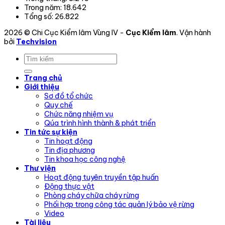
Trong năm:
18.642
Tổng số:
26.822
2026 © Chi Cục Kiểm lâm Vùng IV -
Cục Kiểm lâm
. Vận hành
bởi
Techvision
Trang chủ
Giới thiệu
Sơ đồ tổ chức
Quy chế
Chức năng nhiệm vụ
Qúa trình hình thành & phát triển
Tin tức sự kiện
Tin hoạt động
Tin địa phương
Tin khoa học công nghệ
Thư viện
Hoạt động tuyên truyền tập huấn
Động thực vật
Phòng cháy chữa cháy rừng
Phối hợp trong công tác quản lý bảo vệ rừng
Video
Tài liệu