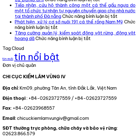
lâm
CHI
Tiếp nhận, cứu hộ thành công một cá thể gấu ngựa do
vùng
BỘ
một tổ chức tư nhân tự nguyên chuyển giao cho nhà nước
IV
CHI
ở
tại thành phố Đà nẵng
Chức năng bình luận bị tắt
kiểm
CỤC
Tiếp
Phát hiện, xử lý cơ sở nuôi 191 cá thể rồng Nam Mỹ
Chức
ở
tra,
KIỂM
nhận,
năng bình luận bị tắt
Phát
đôn
LÂM
cứu
Tăng cường quản lý, kiểm soát động vật rừng, động vật
hiện,
đốc,
ở
VÙNG
hộ
hoang dã
Chức năng bình luận bị tắt
xử
hướng
Tăng
IV
thành
Tag Cloud
lý
dẫn
cường
TỔ
công
tin nổi bật
cơ
công
quản
CHỨC
một
tin mới
sở
tác
lý,
TRAO
cá
Đơn vị chủ quản
nuôi
theo
kiểm
QUYẾT
thể
191
dõi
soát
ĐỊNH
gấu
CHI CỤC KIỂM LÂM VÙNG IV
cá
diễn
động
CÔNG
ngựa
thể
biến
vật
NHẬN
do
rồng
rừng
rừng,
ĐẢNG
một
Địa chỉ
: Km09, phường Tân An, tỉnh Đắk Lắk, Việt Nam
Nam
và
động
VIÊN
tổ
Điện thoại
: +84-02623727559 / +84-02623727559
Mỹ
chấp
vật
CHÍNH
chức
hành
hoang
THỨC
tư
Fax
: +84-02623968557
pháp
dã
CHO
nhân
luật
02
tự
Email
: chicuckiemlamvungiv@gmail.com
truy
ĐỒNG
nguyên
xuất
CHÍ
chuyển
SĐT thường trực phòng, chữa cháy và bảo vệ rừng
:
nguồn
giao
02623.866.579
gốc
cho