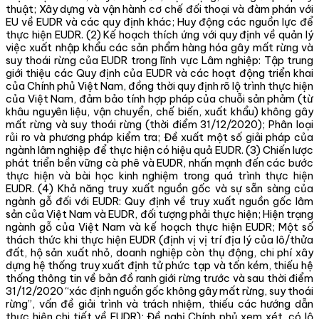
thuật; Xây dựng và vận hành cơ chế đối thoại và đàm phán với
EU về EUDR và các quy định khác; Huy động các nguồn lực để
thực hiện EUDR. (2) Kế hoạch thích ứng với quy định về quản lý
việc xuất nhập khẩu các sản phẩm hàng hóa gây mất rừng và
suy thoái rừng của EUDR trong lĩnh vực Lâm nghiệp: Tập trung
giới thiệu các Quy định của EUDR và các hoạt động triển khai
của Chính phủ Việt Nam, đồng thời quy định rõ lộ trình thực hiện
của Việt Nam, đảm bảo tính hợp pháp của chuỗi sản phảm (từ
khâu nguyên liệu, vận chuyển, chế biến, xuất khẩu) không gây
mất rừng và suy thoái rừng (thời điểm 31/12/2020); Phân loại
rủi ro và phương pháp kiểm tra; Đề xuất một số giải pháp của
ngành lâm nghiệp để thực hiện có hiệu quả EUDR. (3) Chiến lược
phát triển bền vững cà phê và EUDR, nhấn mạnh đến các bước
thực hiện và bài học kinh nghiệm trong quá trình thực hiện
EUDR. (4) Khả năng truy xuất nguồn gốc và sự sẵn sàng của
ngành gỗ đối với EUDR: Quy định về truy xuất nguồn gốc lâm
sản của Việt Nam và EUDR, đối tượng phải thực hiện; Hiện trạng
ngành gỗ của Việt Nam và kế hoạch thực hiện EUDR; Một số
thách thức khi thực hiện EUDR (định vị vị trí địa lý của lô/thửa
đất, hộ sản xuất nhỏ, doanh nghiệp còn thụ động, chi phí xây
dựng hệ thống truy xuất định tử phức tạp và tốn kém, thiếu hệ
thống thông tin về bản đồ ranh giới rừng trước và sau thời điểm
31/12/2020 “xác định nguồn gốc không gây mất rừng, suy thoái
rừng”, vấn đề giải trình và trách nhiệm, thiếu các hướng dẫn
thực hiện chi tiết về EUDR); Đề nghị Chính phủ xem xét, có lộ