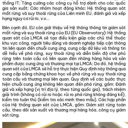
thống IT; Tăng cường các công cụ hỗ trợ dành cho các quốc
gia sản xuất;
Các nhóm hoạt động khác:
Hệ thống quan sát
mất rừng và suy thoái rừng của Liên minh EU
,
đánh giá và xếp
hạng nguy cơ
rủi ro, v.v…
Bên cạnh đó, EU còn giới thiệu về Hệ thông thông tin giám sát
mất rừng và suy thoái rừng của EU (EU Observatory):
Hệ thống
quan
sát
của LMCA sẽ tạo điều kiện
giúp
các
chủ thể
thuộc
khu vực công, người tiêu dùng và doanh nghiệp tiếp cận thông
tin liên quan đến chuỗi cung ứng, cung cấp dữ liệu và thông tin
dễ hiểu về phá rừng, suy thoái rừng và diễn biến độ che phủ
rừng
trên toàn cầu
có liên quan đến những hàng hóa và sản
phẩm được cung ứng và
thương mại
tại LMCA
;
Do đó, hệ thống
quan
sát
của LMCA sẽ hỗ trợ thực hiện Quy định này thông qua
cung cấp bằng chứng khoa học về phá rừng và suy thoái rừng
toàn cầu và thương mại liên quan
.
Quy định về các bước thực
hiện chuỗi cung ứng không liên quan đến phá rừng, gồm: Đánh
giá và xếp hạng (vị trí địa lý, theo từng quốc gia), trách nhiệm
giải trình (không có rủi ro hoặc rủi ro phá rừng không đáng kể),
kiểm tra tuân thủ (kiểm tra xác minh theo mẫu). Các hợp phần
của
Hệ thống quan
sát
của LMCA
, gồm: Giám sát rừng toàn
cầu, theo dõi sản xuất và thương mại hàng hóa, công cụ giám
sát rừng.