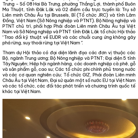
Trưng – Số 08 Hai Bà Trưng, phường Thắng Lợi, thành phố Buôn
Ma Thuột, tỉnh Đăk Lăk và 02 điểm cầu trực tuyến là: Trụ sở
Liên minh Châu Âu tại Brussels, Bỉ (Tổ chức JRC) và tỉnh Lâm
Đồng, Việt Nam (Sở Nông nghiệp và PTNT). Bộ Nông nghiệp và
PTNT chủ trì, phối hợp Phái đoàn Liên minh Châu Âu tại Việt
Nam và Sở Nông nghiệp và PTNT tỉnh Đăk Lăk tổ chức Hội thảo
“Trao đổi kỹ thuật về EUDR và các chuỗi cung ứng không gây
phá rừng, suy thoái rừng tại Việt Nam
”
.
Tham dự Hội thảo có đại diện lãnh đạo các đơn vị thuộc các
Bộ, ngành Trung ương; Bộ Nông nghiệp và PTNT; Đại diện 5 tỉnh
Tây Nguyên; Hiệp hội ngành hàng, các doanh nghiệp cà phê, gỗ
và sản phẩm gỗ, cao su; Các tổ chức phi chính phủ trong nước
và các cơ quan nghiên cứu; Tổ chức GIZ, Phái đoàn Liên minh
Châu Âu tại Việt Nam, Đại sứ quán một số nước EU tại Việt Nam
và các tổ chức, các đối tác phát triển và chương trình quốc tế
khác tại Việt Nam.