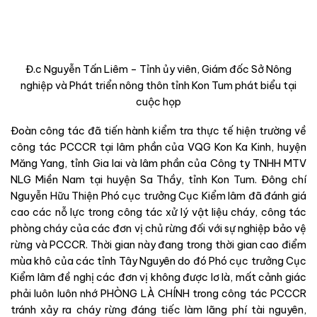
Đ.c
Nguyễn Tấn Liêm – Tỉnh ủy viên, Giám đốc Sở Nông
nghiệp và Phát triển nông thôn
tỉnh Kon Tum phát biểu tại
cuộc họp
Đoàn công tác đã tiến hành k
iểm tra thực tế hiện trường về
công tác
PCCCR tại lâm phần của VQG Kon Ka Kinh, huyện
Măng Yang, tỉnh Gia lai và lâm phần của Công ty TNHH MTV
NLG Miền Nam tại huyện Sa Thầy, tỉnh Kon Tum.
Đông chí
Nguyễn Hữu Thiện
Phó cục trưởng
Cục Kiểm lâm đã
đánh giá
cao các nỗ lực trong công tác xử lý vật liệu cháy, công tác
phòng cháy của các đơn vị chủ rừng đối với sự nghiệp bảo vệ
rừng và PCCCR.
Thời gian này
đang trong thời gia
n
cao điểm
mùa khô của các tỉnh Tây Nguyên do đó Phó cục trưởng
Cục
Kiểm lâm đề nghị
các đơn vị không được lơ là, mất cảnh giác
phải luôn luôn nhớ PHÒNG LÀ CHÍNH trong công tác PCCCR
tránh xảy ra cháy rừng đáng tiếc làm lãng phí tài nguyên,