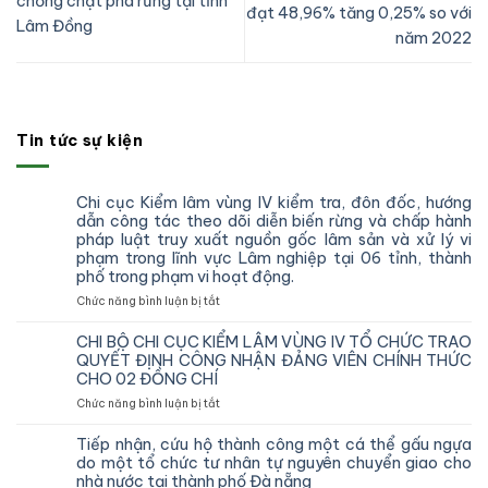
chống chặt phá rừng tại tỉnh
đạt 48,96% tăng 0,25% so với
Lâm Đồng
năm 2022
Tin tức sự kiện
Chi cục Kiểm lâm vùng IV kiểm tra, đôn đốc, hướng
dẫn công tác theo dõi diễn biến rừng và chấp hành
pháp luật truy xuất nguồn gốc lâm sản và xử lý vi
phạm trong lĩnh vực Lâm nghiệp tại 06 tỉnh, thành
phố trong phạm vi hoạt động.
ở
Chức năng bình luận bị tắt
Chi
cục
CHI BỘ CHI CỤC KIỂM LÂM VÙNG IV TỔ CHỨC TRAO
Kiểm
QUYẾT ĐỊNH CÔNG NHẬN ĐẢNG VIÊN CHÍNH THỨC
lâm
CHO 02 ĐỒNG CHÍ
vùng
ở
Chức năng bình luận bị tắt
IV
CHI
kiểm
BỘ
tra,
Tiếp nhận, cứu hộ thành công một cá thể gấu ngựa
CHI
đôn
do một tổ chức tư nhân tự nguyên chuyển giao cho
CỤC
đốc,
nhà nước tại thành phố Đà nẵng