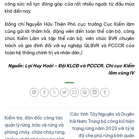
công sức nỗ lực đóng góp của rất nhiều người từ đầu mùa
khô đến nay.
Đồng chí
Nguyễn Hữu Thiện Phó cục trưởng
Cục Kiểm lâm
cũng gửi lời thăm hỏi, động viên đến toàn thể cán bộ, công
chức Kiểm Lâm và tập thể cán bộ, viên chức BVR chuyên
trách và gia đình đối với sự nghiệp QLBVR và PCCCR của
toàn hệ thống chính trị và nhân dân./.
Nguồn: Lại Huy Hoài – Đội KLCĐ và PCCCR, Chi cục Kiểm
lâm vùng IV
Các tỉnh Tây Nguyên và Duyên
Kiểm tra, đôn đốc công tác
hải Nam Trung bộ công bố hiện
quản lý rừng, bảo vệ rừng và
trạng rừng năm 2023 với tỷ lệ
phòng cháy, chữa cháy rừng,
độ che phủ rừng bình quân