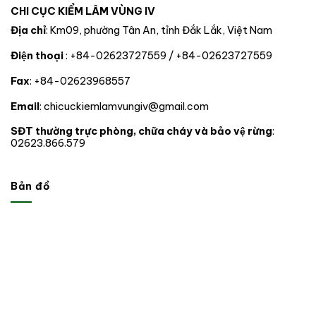
Lâm
CHI CỤC KIỂM LÂM VÙNG IV
Đà
nghiệp
nẵng
tại
Địa chỉ
: Km09, phường Tân An, tỉnh Đắk Lắk, Việt Nam
06
tỉnh,
Điện thoại
: +84-02623727559 / +84-02623727559
thành
phố
Fax
: +84-02623968557
trong
phạm
vi
Email
: chicuckiemlamvungiv@gmail.com
hoạt
động.
SĐT thường trực phòng, chữa cháy và bảo vệ rừng
:
02623.866.579
Bản đồ