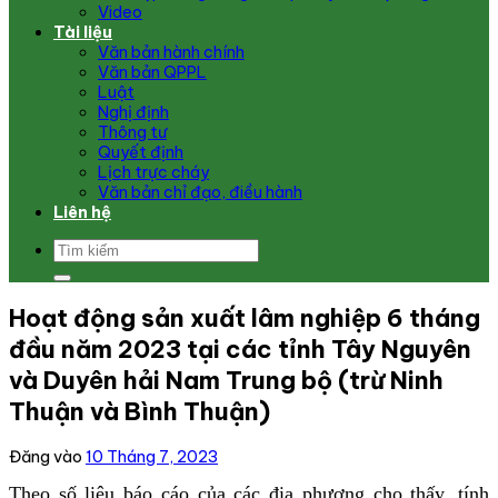
Video
Tài liệu
Văn bản hành chính
Văn bản QPPL
Luật
Nghị định
Thông tư
Quyết định
Lịch trực cháy
Văn bản chỉ đạo, điều hành
Liên hệ
Hoạt động sản xuất lâm nghiệp 6 tháng
đầu năm 2023 tại các tỉnh Tây Nguyên
và Duyên hải Nam Trung bộ (trừ Ninh
Thuận và Bình Thuận)
Đăng vào
10 Tháng 7, 2023
Theo số liệu báo cáo của các địa phương cho thấy, tính