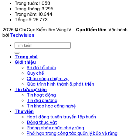
Trong tuần:
1.058
Trong tháng:
3.295
Trong năm:
18.644
Tổng số:
26.773
2026 © Chi Cục Kiểm lâm Vùng IV -
Cục Kiểm lâm
. Vận hành
bởi
Techvision
Trang chủ
Giới thiệu
Sơ đồ tổ chức
Quy chế
Chức năng nhiệm vụ
Qúa trình hình thành & phát triển
Tin tức sự kiện
Tin hoạt động
Tin địa phương
Tin khoa học công nghệ
Thư viện
Hoạt động tuyên truyền tập huấn
Động thực vật
Phòng cháy chữa cháy rừng
Phối hợp trong công tác quản lý bảo vệ rừng