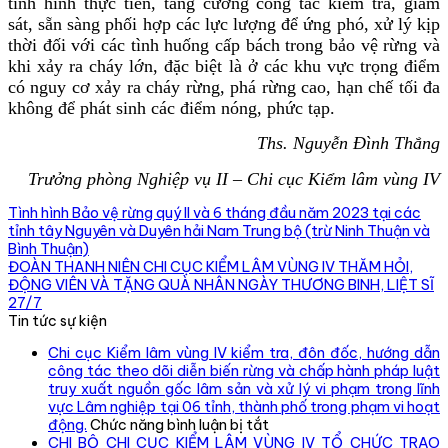
tình hình thực tiễn, tăng cường công tác kiểm tra, giám
sát, sẵn sàng phối hợp các lực lượng để ứng phó, xử lý kịp
thời đối với các tình huống cấp bách trong bảo vệ rừng và
khi xảy ra cháy lớn, đặc biệt là ở các khu vực trọng điểm
có nguy cơ xảy ra cháy rừng, phá rừng cao, hạn chế tối đa
không để phát sinh các điểm nóng, phức tạp.
Ths. Nguyễn Đình Thắng
Trưởng phòng Nghiệp vụ II – Chi cục Kiểm lâm vùng IV
Tình hình Bảo vệ rừng quý II và 6 tháng đầu năm 2023 tại các
tỉnh tây Nguyên và Duyên hải Nam Trung bộ (trừ Ninh Thuận và
Bình Thuận)
ĐOÀN THANH NIÊN CHI CỤC KIỂM LÂM VÙNG IV THĂM HỎI,
ĐỘNG VIÊN VÀ TẶNG QUÀ NHÂN NGÀY THƯƠNG BINH, LIỆT SĨ
27/7
Tin tức sự kiện
Chi cục Kiểm lâm vùng IV kiểm tra, đôn đốc, hướng dẫn
công tác theo dõi diễn biến rừng và chấp hành pháp luật
truy xuất nguồn gốc lâm sản và xử lý vi phạm trong lĩnh
vực Lâm nghiệp tại 06 tỉnh, thành phố trong phạm vi hoạt
ở
động.
Chức năng bình luận bị tắt
Chi
CHI BỘ CHI CỤC KIỂM LÂM VÙNG IV TỔ CHỨC TRAO