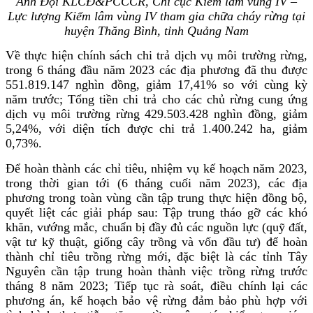
Ảnh Đội KLCĐ&PCCCR, Chi cục Kiểm lâm vùng IV –
Lực lượng Kiểm lâm vùng IV tham gia chữa cháy rừng tại
huyện Thăng Bình, tỉnh Quảng Nam
Về thực hiện chính sách chi trả dịch vụ môi trường rừng,
trong 6 tháng đầu năm 2023 các địa phương đã thu được
551.819.147 nghìn đồng, giảm 17,41% so với cùng kỳ
năm trước; Tổng tiền chi trả cho các chủ rừng cung ứng
dịch vụ môi trường rừng 429.503.428 nghìn đồng, giảm
5,24%, với diện tích được chi trả 1.400.242 ha, giảm
0,73%.
Để hoàn thành các chỉ tiêu, nhiệm vụ kế hoạch năm 2023,
trong thời gian tới (6 tháng cuối năm 2023), các địa
phương trong toàn vùng cần tập trung thực hiện đồng bộ,
quyết liệt các giải pháp sau: Tập trung tháo gỡ các khó
khăn, vướng mắc, chuẩn bị đầy đủ các nguồn lực (quỹ đất,
vật tư kỹ thuật, giống cây trồng và vốn đầu tư) để hoàn
thành chỉ tiêu trồng rừng mới, đặc biệt là các tỉnh Tây
Nguyên cần tập trung hoàn thành việc trồng rừng trước
tháng 8 năm 2023; Tiếp tục rà soát, điều chính lại các
phương án, kế hoạch bảo vệ rừng đảm bảo phù hợp với