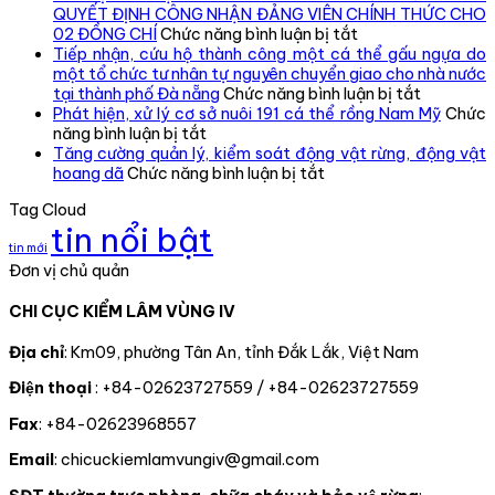
cục
QUYẾT ĐỊNH CÔNG NHẬN ĐẢNG VIÊN CHÍNH THỨC CHO
Kiểm
ở
02 ĐỒNG CHÍ
Chức năng bình luận bị tắt
lâm
CHI
Tiếp nhận, cứu hộ thành công một cá thể gấu ngựa do
vùng
BỘ
một tổ chức tư nhân tự nguyên chuyển giao cho nhà nước
IV
CHI
ở
tại thành phố Đà nẵng
Chức năng bình luận bị tắt
kiểm
CỤC
Tiếp
Phát hiện, xử lý cơ sở nuôi 191 cá thể rồng Nam Mỹ
Chức
ở
tra,
KIỂM
nhận,
năng bình luận bị tắt
Phát
đôn
LÂM
cứu
Tăng cường quản lý, kiểm soát động vật rừng, động vật
hiện,
đốc,
ở
VÙNG
hộ
hoang dã
Chức năng bình luận bị tắt
xử
hướng
Tăng
IV
thành
Tag Cloud
lý
dẫn
cường
TỔ
công
tin nổi bật
cơ
công
quản
CHỨC
một
tin mới
sở
tác
lý,
TRAO
cá
Đơn vị chủ quản
nuôi
theo
kiểm
QUYẾT
thể
191
dõi
soát
ĐỊNH
gấu
CHI CỤC KIỂM LÂM VÙNG IV
cá
diễn
động
CÔNG
ngựa
thể
biến
vật
NHẬN
do
rồng
rừng
rừng,
ĐẢNG
một
Địa chỉ
: Km09, phường Tân An, tỉnh Đắk Lắk, Việt Nam
Nam
và
động
VIÊN
tổ
Điện thoại
: +84-02623727559 / +84-02623727559
Mỹ
chấp
vật
CHÍNH
chức
hành
hoang
THỨC
tư
Fax
: +84-02623968557
pháp
dã
CHO
nhân
luật
02
tự
Email
: chicuckiemlamvungiv@gmail.com
truy
ĐỒNG
nguyên
xuất
CHÍ
chuyển