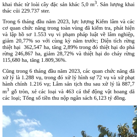
3
khai thác từ loài cây đặc sản khác 5,0 m
. Sản lượng khai
thác củi 229.737 ster.
Trong 6 tháng đầu năm 2023, lực lượng Kiểm lâm và các
cơ quan chức năng trong toàn vùng đã kiểm tra, phát hiện
và lập hồ sơ 1.553 vụ vi phạm pháp luật về lâm nghiệp,
giảm 20,77% so với cùng kỳ năm trước; Diện tích rừng
thiệt hại 362,547 ha, tăng 2,89% trong đó thiệt hại do phá
rừng 246,867 ha, giảm 28,72% và thiệt hại do cháy rừng
115,680 ha, tăng 1.809,36%.
Cũng trong 6 tháng đầu năm 2023, các quan chức năng đã
xử lý là 1.288 vụ, trong đó xử lý hình sự 72 vụ và xử phạt
hành chính 1.216 vụ; Lâm sản tịch thu sau xử lý là 887,7
3
m
gỗ tròn, xẻ các loại và 463 cá thể động vật hoang dã
các loại; Tổng số tiền thu nộp ngân sách 6,123 tỷ đồng.