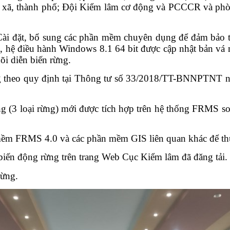
hị xã, thành phố; Đội Kiểm lâm cơ động và PCCCR và 
; Cài đặt, bổ sung các phần mềm chuyên dụng để đảm bảo t
ên, hệ điều hành Windows 8.1 64 bit được cập nhật bản vá
õi diễn biến rừng.
rừng theo quy định tại Thông tư số 33/2018/TT-BNNPTNT
rừng (3 loại rừng) mới được tích hợp trên hệ thống FRMS s
m FRMS 4.0 và các phần mềm GIS liên quan khác để thực 
iến động rừng trên trang Web Cục Kiểm lâm đã đăng tải.
rừng.