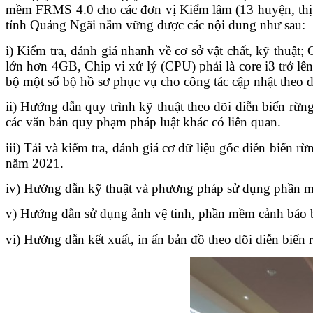
mềm FRMS 4.0 cho các đơn vị Kiểm lâm (13 huyện, t
tỉnh Quảng Ngãi nắm vững được các nội dung như sau:
i) Kiểm tra, đánh giá nhanh về cơ sở vật chất, kỹ thuật
lớn hơn 4GB, Chip vi xử lý (CPU) phải là core i3 trở l
bộ một số bộ hồ sơ phục vụ cho công tác cập nhật theo d
ii)
Hướng dẫn quy trình kỹ thuật theo dõi diễn biến 
các văn bản quy phạm
pháp luật khác
có liên quan.
iii) Tải và kiểm tra, đánh giá cơ dữ liệu gốc diễn biến 
năm 2021.
iv) Hướng dẫn kỹ thuật và phương pháp sử dụng phần mề
v) Hướng dẫn sử dụng ảnh vệ tinh, phần mềm cảnh báo b
vi) Hướng dẫn kết xuất, in ấn bản đồ theo dõi diễn biến 