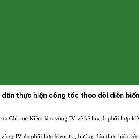
 dẫn thực hiện công tác theo dõi diễn bi
a Chi cục Kiểm lâm vùng IV về kế hoạch phối hợp kiểm 
ùng IV đã phối hợp kiểm tra, hướng dẫn thực hiện công