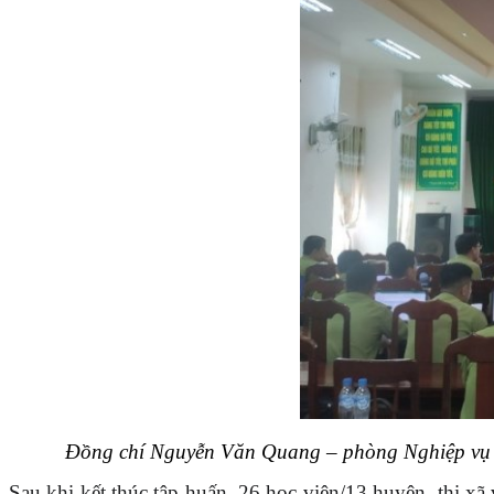
Đồng chí Nguyễn Văn Quang – phòng Nghiệp vụ I
Sau khi kết thúc tập huấn, 26 học viên/13 huyện, thị 