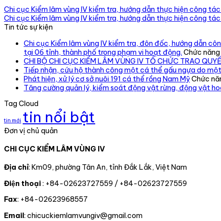
Chi cục Kiểm lâm vùng IV kiểm tra, hướng dẫn thực hiện công tác 
Chi cục Kiểm lâm vùng IV kiểm tra, hướng dẫn thực hiện công tác
Tin tức sự kiện
Chi cục Kiểm lâm vùng IV kiểm tra, đôn đốc, hướng dẫn công
tại 06 tỉnh, thành phố trong phạm vi hoạt động.
Chức năng b
CHI BỘ CHI CỤC KIỂM LÂM VÙNG IV TỔ CHỨC TRAO QUY
Tiếp nhận, cứu hộ thành công một cá thể gấu ngựa do một
Phát hiện, xử lý cơ sở nuôi 191 cá thể rồng Nam Mỹ
Chức năn
Tăng cường quản lý, kiểm soát động vật rừng, động vật h
Tag Cloud
tin nổi bật
tin mới
Đơn vị chủ quản
CHI CỤC KIỂM LÂM VÙNG IV
Địa chỉ
: Km09, phường Tân An, tỉnh Đắk Lắk, Việt Nam
Điện thoại
: +84-02623727559 / +84-02623727559
Fax
: +84-02623968557
Email
: chicuckiemlamvungiv@gmail.com