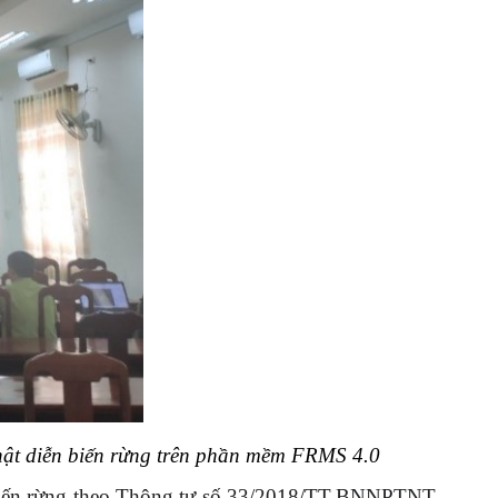
hật diễn biến rừng trên phần mềm FRMS 4.0
ễn biến rừng theo Thông tư số 33/2018/TT-BNNPTNT