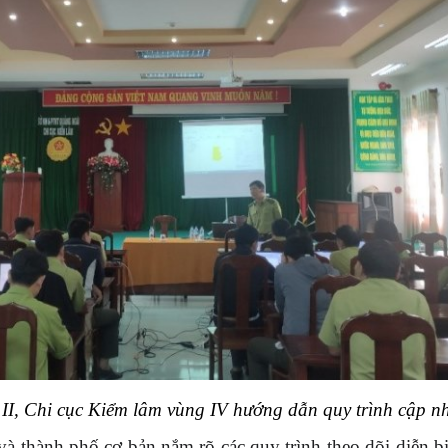
I, Chi cục Kiểm lâm vùng IV hướng dẫn quy trình cập n
xã và thành phố cơ bản nắm rõ các quy trình theo dõi di