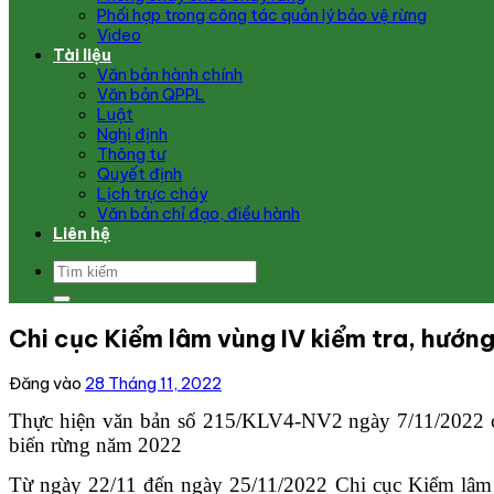
Phối hợp trong công tác quản lý bảo vệ rừng
Video
Tài liệu
Văn bản hành chính
Văn bản QPPL
Luật
Nghị định
Thông tư
Quyết định
Lịch trực cháy
Văn bản chỉ đạo, điều hành
Liên hệ
Chi cục Kiểm lâm vùng IV kiểm tra, hướng
Đăng vào
28 Tháng 11, 2022
Thực hiện văn bản số 215/KLV4-NV2 ngày 7/11/2022 củ
biến rừng năm 2022
Từ ngày 22/11 đến ngày 25/11/2022 Chi cục Kiểm lâm v