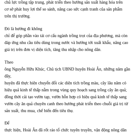
chủ lực trồng tập trung, phát triển theo hướng sản xuất hàng hóa trên
cơ sở phát huy lợi thế so sánh, nâng cao sức cạnh tranh của sản phẩm
trên thị trường.
Đó là hướng đi không
chỉ để góp phần vào tái cơ cấu ngành trồng trọt của địa phương, mà còn
đáp ứng nhu cầu tiêu dùng trong nước và hướng tới xuất khẩu, nâng cao
giá trị trên đơn vị diện tích, tăng thu nhập cho nông dân.
Theo
ông Nguyễn Hữu Khúc, Chủ tịch UBND huyện Hoài Ân, những năm gần
đây,
huyện đã thực hiện chuyển đổi các diện tích trồng màu, cây lâu năm có
hiệu quả kinh tế thấp nằm trong vùng quy hoạch sang trồng cây ăn quả;
đồng thời cải tạo vườn tạp, vườn hỗn hợp có hiệu quả kinh tế thấp sang
vườn cây ăn quả chuyên canh theo hướng phát triển theo chuỗi giá trị từ
sản xuất, thu mua, chế biến đến tiêu thụ.
Để
thực hiện, Hoài Ân đã rốt ráo tổ chức tuyên truyền, vận động nông dân