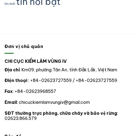
tin nổi bật
động
Nam
tư
tin mới
ĐỒNG
gốc
vật
Mỹ
nhân
CHÍ
lâm
rừng,
tự
sản
động
nguyên
và
vật
chuyển
xử
hoang
giao
lý
dã
cho
vi
nhà
phạm
nước
trong
Đơn vị chủ quản
tại
lĩnh
thành
vực
phố
Lâm
CHI CỤC KIỂM LÂM VÙNG IV
Đà
nghiệp
nẵng
tại
Địa chỉ
: Km09, phường Tân An, tỉnh Đắk Lắk, Việt Nam
06
tỉnh,
Điện thoại
: +84-02623727559 / +84-02623727559
thành
phố
Fax
: +84-02623968557
trong
phạm
vi
Email
: chicuckiemlamvungiv@gmail.com
hoạt
động.
SĐT thường trực phòng, chữa cháy và bảo vệ rừng
:
02623.866.579