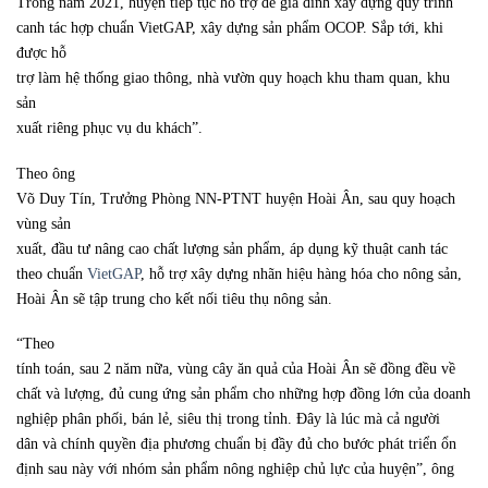
Trong năm 2021, huyện tiếp tục hỗ trợ để gia đình xây dựng quy trình
canh tác hợp chuẩn VietGAP, xây dựng sản phẩm OCOP. Sắp tới, khi
được hỗ
trợ làm hệ thống giao thông, nhà vườn quy hoạch khu tham quan, khu
sản
xuất riêng phục vụ du khách”.
Theo ông
Võ Duy Tín, Trưởng Phòng NN-PTNT huyện Hoài Ân, sau quy hoạch
vùng sản
xuất, đầu tư nâng cao chất lượng sản phẩm, áp dụng kỹ thuật canh tác
theo chuẩn
VietGAP
, hỗ trợ xây dựng nhãn hiệu hàng hóa cho nông sản,
Hoài Ân sẽ tập trung cho kết nối tiêu thụ nông sản.
“Theo
tính toán, sau 2 năm nữa, vùng cây ăn quả của Hoài Ân sẽ đồng đều về
chất và lượng, đủ cung ứng sản phẩm cho những hợp đồng lớn của doanh
nghiệp phân phối, bán lẻ, siêu thị trong tỉnh. Đây là lúc mà cả người
dân và chính quyền địa phương chuẩn bị đầy đủ cho bước phát triển ổn
định sau này với nhóm sản phẩm nông nghiệp chủ lực của huyện”, ông