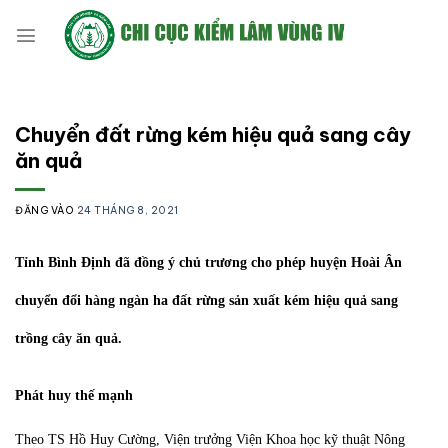
Bỏ
qua
nội
dung
Chuyển đất rừng kém hiệu quả sang cây
ăn quả
ĐĂNG VÀO
24 THÁNG 8, 2021
Tỉnh Bình Định đã đồng ý chủ trương cho phép huyện Hoài Ân
chuyển đổi hàng ngàn ha đất rừng sản xuất kém hiệu quả sang
trồng cây ăn quả.
Phát huy thế mạnh
Theo TS Hồ Huy Cường, Viện trưởng Viện Khoa học kỹ thuật Nông