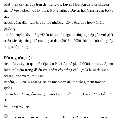
phát triển cây ăn quả trên đất trung du, huyện Hoài Ân đã mời chuyên
gia từ Viện Khoa học kỹ thuật Nông nghiệp Duyên hải Nam Trung bộ về
quy
hoạch vùng đất, nghiên cứu thổ nhưỡng, cây trồng phù hợp với địa
phương.
Từ đó, huyện xây dựng Đề án tái cơ cấu ngành nông nghiệp gắn với phát
triển các cây trồng thế mạnh giai đoạn 2016 – 2020, hình thành vùng cây
ăn quả tập trung.
Đến nay, tổng diện
tích trồng cây ăn quả trên địa bàn Hoài Ân có gần 2.000ha; trong đó, mô
hình thí điểm trong đề án với nhóm cây trồng chủ lực là
bưởi da xanh
,
bơ sáp, dừa xiêm,
mít Thái
…
khoảng 75,2ha. Ngoài ra, nhiều nhà vườn đầu tư trồng thêm một số
giống
cây mới như dâu, sầu riêng, thanh long, bưởi rubi… theo hướng kết hợp
du
lịch nông nghiệp.