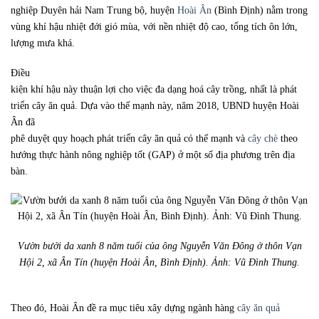
nghiệp Duyên hải Nam Trung bộ, huyện
Hoài Ân
(Bình Định) nằm trong
vùng khí hậu nhiệt đới gió mùa, với nền nhiệt độ cao, tổng tích ôn lớn,
lượng mưa khá.
Điều
kiện khí hậu này thuận lợi cho việc đa dạng hoá cây trồng, nhất là phát
triển cây ăn quả. Dựa vào thế mạnh này, năm 2018, UBND huyện Hoài
Ân đã
phê duyệt quy hoạch phát triển cây ăn quả có thế mạnh và
cây chè
theo
hướng thực hành nông nghiệp tốt (GAP) ở một số địa phương trên địa
bàn.
Vườn bưởi da xanh 8 năm tuổi của ông Nguyễn Văn Đông ở thôn Vạn
Hội 2, xã Ân Tín (huyện Hoài Ân, Bình Định). Ảnh: Vũ Đình Thung.
Theo đó, Hoài Ân đề ra mục tiêu xây dựng ngành hàng
cây ăn quả