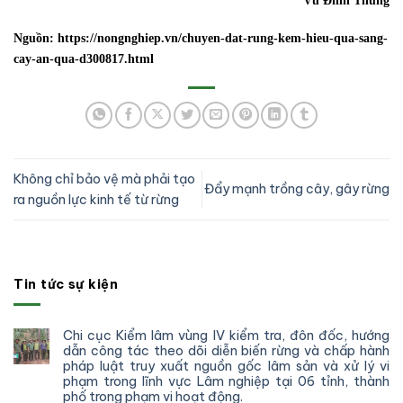
Vũ Đình Thung
Nguồn: https://nongnghiep.vn/chuyen-dat-rung-kem-hieu-qua-sang-
cay-an-qua-d300817.html
Không chỉ bảo vệ mà phải tạo
Đẩy mạnh trồng cây, gây rừng
ra nguồn lực kinh tế từ rừng
Tin tức sự kiện
Chi cục Kiểm lâm vùng IV kiểm tra, đôn đốc, hướng
dẫn công tác theo dõi diễn biến rừng và chấp hành
pháp luật truy xuất nguồn gốc lâm sản và xử lý vi
phạm trong lĩnh vực Lâm nghiệp tại 06 tỉnh, thành
phố trong phạm vi hoạt động.