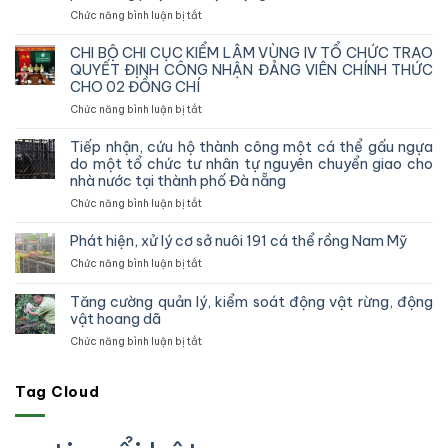
ở
Chức năng bình luận bị tắt
Chi
cục
CHI BỘ CHI CỤC KIỂM LÂM VÙNG IV TỔ CHỨC TRAO
Kiểm
QUYẾT ĐỊNH CÔNG NHẬN ĐẢNG VIÊN CHÍNH THỨC
lâm
CHO 02 ĐỒNG CHÍ
vùng
ở
Chức năng bình luận bị tắt
IV
CHI
kiểm
BỘ
tra,
Tiếp nhận, cứu hộ thành công một cá thể gấu ngựa
CHI
đôn
do một tổ chức tư nhân tự nguyên chuyển giao cho
CỤC
đốc,
nhà nước tại thành phố Đà nẵng
KIỂM
hướng
ở
Chức năng bình luận bị tắt
LÂM
dẫn
Tiếp
VÙNG
công
nhận,
IV
Phát hiện, xử lý cơ sở nuôi 191 cá thể rồng Nam Mỹ
tác
cứu
TỔ
theo
ở
Chức năng bình luận bị tắt
hộ
CHỨC
dõi
Phát
thành
TRAO
diễn
hiện,
công
Tăng cường quản lý, kiểm soát động vật rừng, động
QUYẾT
biến
xử
một
vật hoang dã
ĐỊNH
rừng
lý
cá
CÔNG
và
ở
Chức năng bình luận bị tắt
cơ
thể
NHẬN
chấp
Tăng
sở
gấu
ĐẢNG
hành
cường
nuôi
ngựa
VIÊN
pháp
quản
Tag Cloud
191
do
CHÍNH
luật
lý,
cá
một
THỨC
truy
kiểm
thể
tổ
CHO
xuất
soát
rồng
chức
02
nguồn