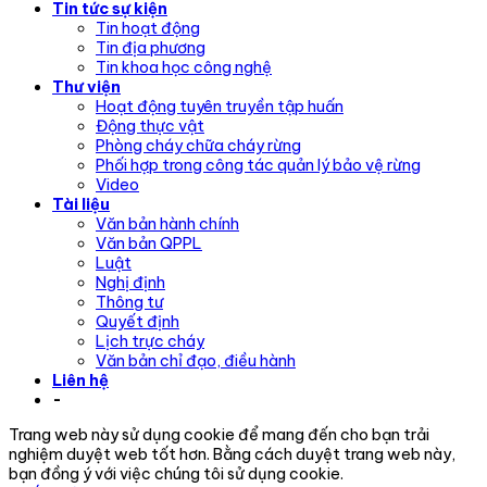
Tin tức sự kiện
Tin hoạt động
Tin địa phương
Tin khoa học công nghệ
Thư viện
Hoạt động tuyên truyền tập huấn
Động thực vật
Phòng cháy chữa cháy rừng
Phối hợp trong công tác quản lý bảo vệ rừng
Video
Tài liệu
Văn bản hành chính
Văn bản QPPL
Luật
Nghị định
Thông tư
Quyết định
Lịch trực cháy
Văn bản chỉ đạo, điều hành
Liên hệ
-
Trang web này sử dụng cookie để mang đến cho bạn trải
nghiệm duyệt web tốt hơn. Bằng cách duyệt trang web này,
bạn đồng ý với việc chúng tôi sử dụng cookie.