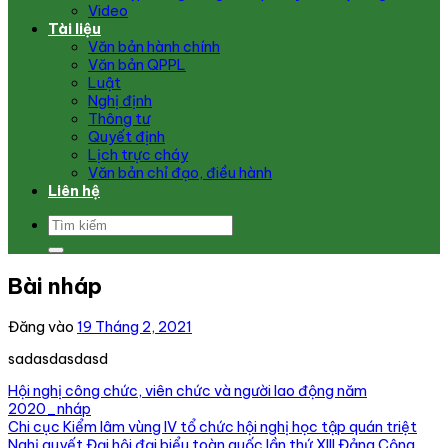
Video
Tài liệu
Văn bản hành chính
Văn bản QPPL
Luật
Nghị định
Thông tư
Quyết định
Lịch trực cháy
Văn bản chỉ đạo, điều hành
Liên hệ
Bài nháp
Đăng vào
19 Tháng 2, 2021
sadasdasdasd
Hội nghị công chức, viên chức và người lao động năm
2020_nháp
Chi cục Kiểm lâm vùng IV tổ chức hội nghị học tập quán triệt
Nghị quyết Đại hội đại biểu toàn quốc lần thứ XIII Đảng Cộng