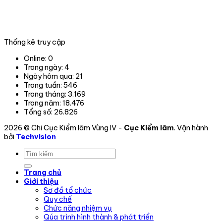
tỉnh,
thành
phố
trong
Thống kê truy cập
phạm
vi
Online:
0
hoạt
Trong ngày:
4
động.
Ngày hôm qua:
21
Trong tuần:
546
Trong tháng:
3.169
Trong năm:
18.476
Tổng số:
26.826
2026 © Chi Cục Kiểm lâm Vùng IV -
Cục Kiểm lâm
. Vận hành
bởi
Techvision
Trang chủ
Giới thiệu
Sơ đồ tổ chức
Quy chế
Chức năng nhiệm vụ
Qúa trình hình thành & phát triển