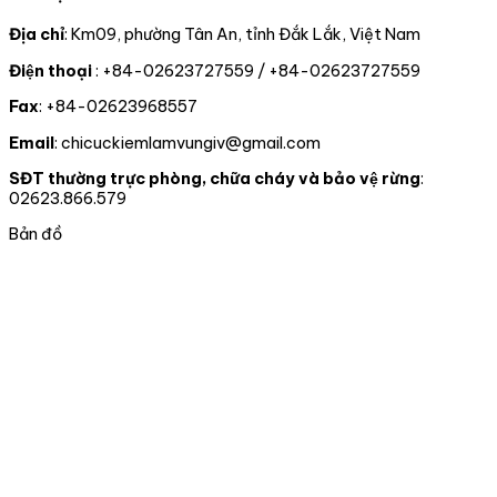
thể
biến
vật
NHẬN
do
rồng
rừng
rừng,
ĐẢNG
một
Địa chỉ
: Km09, phường Tân An, tỉnh Đắk Lắk, Việt Nam
Nam
và
động
VIÊN
tổ
Điện thoại
: +84-02623727559 / +84-02623727559
Mỹ
chấp
vật
CHÍNH
chức
hành
hoang
THỨC
tư
Fax
: +84-02623968557
pháp
dã
CHO
nhân
luật
02
tự
Email
: chicuckiemlamvungiv@gmail.com
truy
ĐỒNG
nguyên
xuất
CHÍ
chuyển
SĐT thường trực phòng, chữa cháy và bảo vệ rừng
:
nguồn
giao
02623.866.579
gốc
cho
lâm
nhà
Bản đồ
sản
nước
và
tại
xử
thành
lý
phố
vi
Đà
phạm
nẵng
trong
lĩnh
vực
Lâm
nghiệp
tại
06