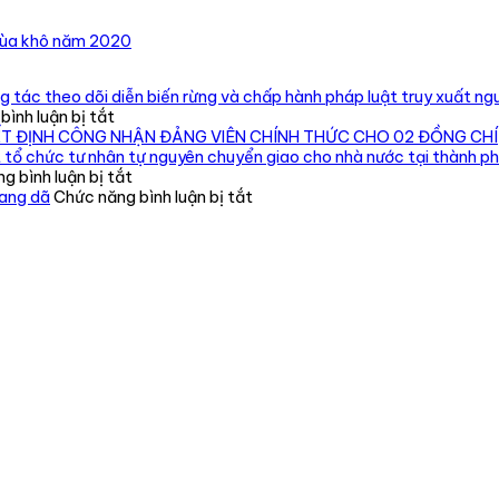
mùa khô năm 2020
 tác theo dõi diễn biến rừng và chấp hành pháp luật truy xuất ngu
ở
ình luận bị tắt
Chi
ẾT ĐỊNH CÔNG NHẬN ĐẢNG VIÊN CHÍNH THỨC CHO 02 ĐỒNG CHÍ
cục
 tổ chức tư nhân tự nguyên chuyển giao cho nhà nước tại thành p
Kiểm
ở
g bình luận bị tắt
lâm
Phát
ở
oang dã
Chức năng bình luận bị tắt
vùng
hiện,
Tăng
IV
xử
cường
kiểm
lý
quản
tra,
cơ
lý,
đôn
sở
kiểm
đốc,
nuôi
soát
hướng
191
động
dẫn
cá
vật
công
thể
rừng,
tác
rồng
động
theo
Nam
vật
dõi
Mỹ
hoang
diễn
dã
biến
rừng