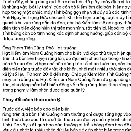
Trước đây, những dụng cụ hỗ trợ như bản đồ giấy, máy định vị, l
là những vật “bất ly thân” của cán bộ Kiểm lâm địa bàn, hiện nay
hợp trong một chiếc máy tính bảng gọn nhẹ với đầy đủ các tính 
Anh Nguyễn Trọng Đức cho biết: Khi đến hiện trường, bật máy tí
quanh khu vực rừng cần đo đạc, cán bộ Kiểm lâm sẽ có ngay thông 
diện tích biến động hiển thị trên màn hình, rất tiện lợi. Ngoài ra, 
tính bảng còn có tính năng xác định phương hướng, giúp cán bộ 
đi lạc trong rừng.
Ông Phạm Tiến Dũng, Phó Hạt trưởng
Hạt Kiểm lâm Nam Quảng Nam cho biết, với đặc thù thực hiện quả
trên địa bàn liên huyện rộng lớn, có địa hình phức tạp trong khi s
cán bộ của đơn vị hạn chế nên công tác tổ chức tuần tra, nắm b
diễn biến rừng trước đây rất khó khăn, phải mất nhiều thời gian đ
xử lý số liệu. Từ năm 2018 đến nay, Chi cục Kiểm lâm tỉnh Quảng 
máy tính bảng cho Hạt Kiểm lâm Nam Quảng Nam đã giúp nâng c
tác, chủ động nắm bắt biến động về trồng rừng, khai thác rừng 
trong phạm vi lâm phận được giao quản lý.
Thay đổi cách thức quản lý
Trước đây, việc báo cáo diễn biến
rừng trên địa bàn tỉnh Quảng Nam thường chỉ được tổng hợp vào
hình thức báo cáo từ cơ sở lên theo các đơn vị quản lý hành chín
tỉnh). Do vậy, kết quả báo cáo thường bị trễ, không đảm bảo độ
yêu cầu, nhất là thiếu phần dữ liệu bản đồ cập nhật hiện trạng rừ