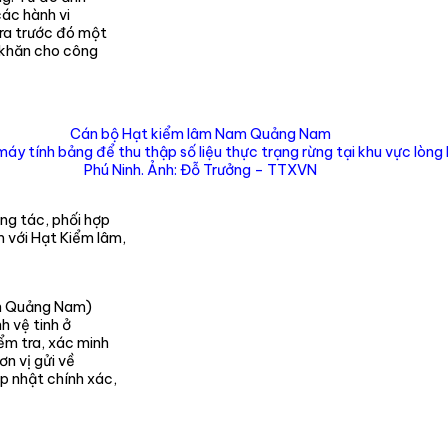
các hành vi
 ra trước đó một
ó khăn cho công
Cán bộ Hạt kiểm lâm Nam Quảng Nam
áy tính bảng để thu thập số liệu thực trạng rừng tại khu vực lòng
Phú Ninh. Ảnh: Đỗ Trưởng – TTXVN
ng tác, phối hợp
 với Hạt Kiểm lâm,
ỉnh Quảng Nam)
h vệ tinh ở
ểm tra, xác minh
ơn vị gửi về
p nhật chính xác,