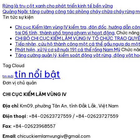
Rừng là trụ cột xanh cho phát triển kinh tế bền vững
Quảng Ngãi: tăng cường công tác phòng cháy chữa cháy rừng 
Tin tức sự kiện
Chi cục Kiểm lâm vùng IV kiểm tra, đôn đốc, hướng dẫn công
tại 06 tỉnh, thành phố trong phạm vi hoạt động.
Chức năng b
CHI BỘ CHI CỤC KIỂM LÂM VÙNG IV TỔ CHỨC TRAO QUY
Tiếp nhận, cứu hộ thành công một cá thể gấu ngựa do một
Phát hiện, xử lý cơ sở nuôi 191 cá thể rồng Nam Mỹ
Chức năn
Tăng cường quản lý, kiểm soát động vật rừng, động vật h
Tag Cloud
tin nổi bật
tin mới
Đơn vị chủ quản
CHI CỤC KIỂM LÂM VÙNG IV
Địa chỉ
: Km09, phường Tân An, tỉnh Đắk Lắk, Việt Nam
Điện thoại
: +84-02623727559 / +84-02623727559
Fax
: +84-02623968557
Email
: chicuckiemlamvungiv@gmail.com