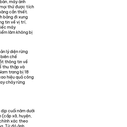
a bàn, máy ảnh
 mọi thứ được tích
năng cần thiết.
nh bảng đi xung
tin về vị trí,
chiếc máy
Kiểm lâm không bị
n lý diện rừng
ố biên chế
ắt thông tin về
ể thu thập và
Nam trang bị 18
ao hiệu quả công
hay cháy rừng
 dịp cuối năm dưới
h (cấp xã, huyện,
 chính xác theo
ng. Từ đó ảnh