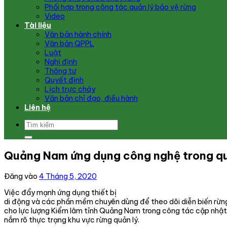
Phối hợp trong công tác quản lý bảo vệ rừng
Video
Tài liệu
Văn bản hành chính
Văn bản QPPL
Luật
Nghị định
Thông tư
Quyết định
Lịch trực cháy
Văn bản chỉ đạo, điều hành
Liên hệ
Quảng Nam ứng dụng công nghệ trong quả
Đăng vào
4 Tháng 5, 2020
Việc đẩy mạnh ứng dụng thiết bị
di động và các phần mềm chuyên dùng để theo dõi diễn biến rừng
cho lực lượng Kiểm lâm tỉnh Quảng Nam trong công tác cập nhật t
nắm rõ thực trạng khu vực rừng quản lý.