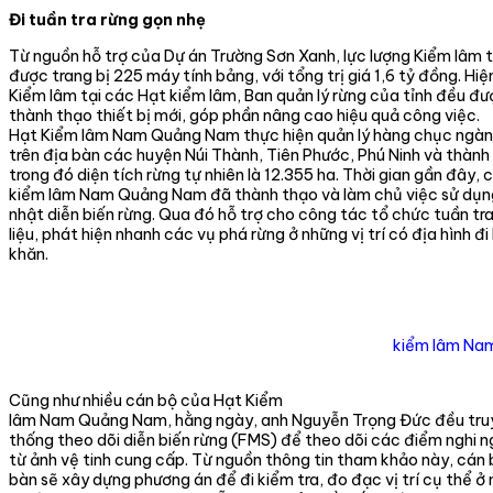
Đi tuần tra rừng gọn nhẹ
Từ nguồn hỗ trợ của Dự án Trường Sơn Xanh, lực lượng Kiểm lâm
được trang bị 225 máy tính bảng, với tổng trị giá 1,6 tỷ đồng. Hiệ
Kiểm lâm tại các Hạt kiểm lâm, Ban quản lý rừng của tỉnh đều đ
thành thạo thiết bị mới, góp phần nâng cao hiệu quả công việc.
Hạt Kiểm lâm Nam Quảng Nam thực hiện quản lý hàng chục ngàn h
trên địa bàn các huyện Núi Thành, Tiên Phước, Phú Ninh và thàn
trong đó diện tích rừng tự nhiên là 12.355 ha. Thời gian gần đây,
kiểm lâm Nam Quảng Nam đã thành thạo và làm chủ việc sử dụ
nhật diễn biến rừng. Qua đó hỗ trợ cho công tác tổ chức tuần tra
liệu, phát hiện nhanh các vụ phá rừng ở những vị trí có địa hình đi 
khăn.
kiểm lâm Nam
Cũng như nhiều cán bộ của Hạt Kiểm
lâm Nam Quảng Nam, hằng ngày, anh Nguyễn Trọng Đức đều tru
thống theo dõi diễn biến rừng (FMS) để theo dõi các điểm nghi n
từ ảnh vệ tinh cung cấp. Từ nguồn thông tin tham khảo này, cán
bàn sẽ xây dựng phương án để đi kiểm tra, đo đạc vị trí cụ thể ở 