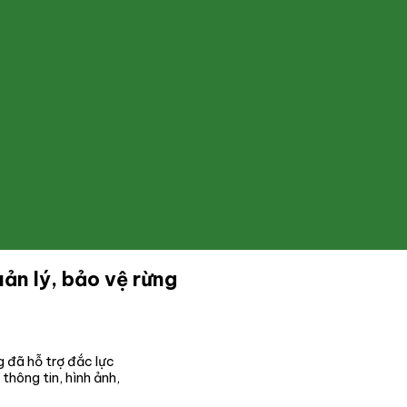
n lý, bảo vệ rừng
 đã hỗ trợ đắc lực
hông tin, hình ảnh,