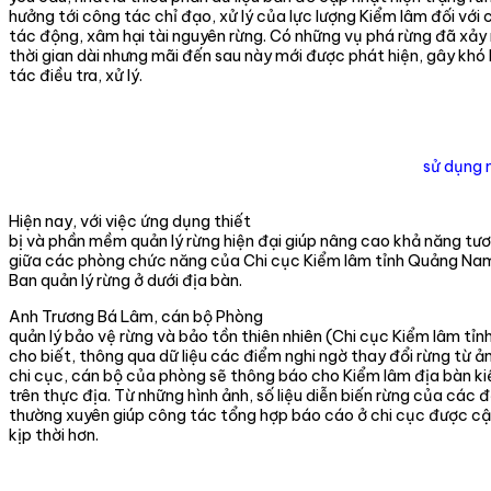
hưởng tới công tác chỉ đạo, xử lý của lực lượng Kiểm lâm đối với 
tác động, xâm hại tài nguyên rừng. Có những vụ phá rừng đã xảy
thời gian dài nhưng mãi đến sau này mới được phát hiện, gây kh
tác điều tra, xử lý.
sử dụng m
Hiện nay, với việc ứng dụng thiết
bị và phần mềm quản lý rừng hiện đại giúp nâng cao khả năng tươ
giữa các phòng chức năng của Chi cục Kiểm lâm tỉnh Quảng Nam
Ban quản lý rừng ở dưới địa bàn.
Anh Trương Bá Lâm, cán bộ Phòng
quản lý bảo vệ rừng và bảo tồn thiên nhiên (Chi cục Kiểm lâm t
cho biết, thông qua dữ liệu các điểm nghi ngờ thay đổi rừng từ ản
chi cục, cán bộ của phòng sẽ thông báo cho Kiểm lâm địa bàn ki
trên thực địa. Từ những hình ảnh, số liệu diễn biến rừng của các đ
thường xuyên giúp công tác tổng hợp báo cáo ở chi cục được cậ
kịp thời hơn.