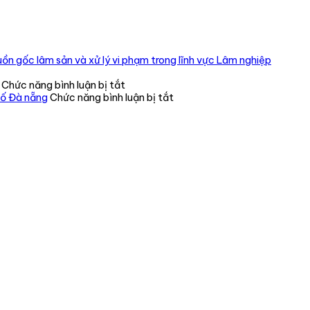
ồn gốc lâm sản và xử lý vi phạm trong lĩnh vực Lâm nghiệp
ở
Chức năng bình luận bị tắt
CHI
ở
hố Đà nẵng
Chức năng bình luận bị tắt
BỘ
Tiếp
CHI
nhận,
CỤC
cứu
KIỂM
hộ
LÂM
thành
VÙNG
công
IV
một
TỔ
cá
CHỨC
thể
TRAO
gấu
QUYẾT
ngựa
ĐỊNH
do
CÔNG
một
NHẬN
tổ
ĐẢNG
chức
VIÊN
tư
CHÍNH
nhân