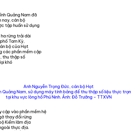
 tỉnh Quảng Nam đã
n nay, cán bộ
ược tập huấn sử dụng
a rừng trải dài
h phố Tam Kỳ,
 cán bộ của Hạt
ng các phần mềm cập
, thu thập số
lại khó
Anh Nguyễn Trọng Đức, cán bộ Hạt
 Quảng Nam, sử dụng máy tính bảng để thu thập số liệu thực trạn
tại khu vực lòng hồ Phú Ninh. Ảnh: Đỗ Trưởng – TTXVN
y cập vào phần mềm hệ
gờ thay đổi rừng
 bộ Kiểm lâm địa
ngoài thực địa.