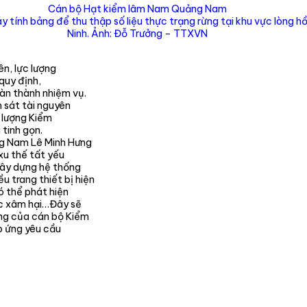
Cán bộ Hạt kiểm lâm Nam Quảng Nam
 tính bảng để thu thập số liệu thực trạng rừng tại khu vực lòng h
Ninh. Ảnh: Đỗ Trưởng – TTXVN
ên, lực lượng
 quy định,
oàn thành nhiệm vụ.
 sát tài nguyên
c lượng Kiểm
 tinh gọn.
ng Nam Lê Minh Hưng
xu thế tất yếu
xây dựng hệ thống
 trang thiết bị hiện
ó thể phát hiện
ặc xâm hại…Đây sẽ
ộng của cán bộ Kiểm
p ứng yêu cầu