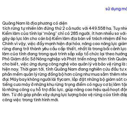
sử dụng máy
Quảng Nam là địa phương có diện
tích rừng tự nhiên lớn đứng thứ 2 cả nước với 449.558 ha. Tuy nhi
Kiểm lâm của tỉnh lại “mỏng” chỉ có 285 người, ít hơn nhiều so với
gây áp lực lớn cho cán bộ Kiểm lâm địa bàn về trách nhiệm để h
Chính vì vậy, việc đẩy mạnh hiện đại hóa, nâng cao năng lực giám
rừng đang trở thành yêu cầu cấp thiết, nhất là trong bối cảnh lự
lâm của tỉnh đang trong quá trình sắp xếp tổ chức lại theo hướng
Phó Giám đốc Sở Nông nghiệp và Phát triển nông thôn tỉnh Quả
cho biết, việc ứng dụng công nghệ vào quản lý và bảo vệ rừng là 
hiện nay. Thời gian tới, tỉnh Quảng Nam đang nghiên cứu đầu tư 
phần mềm quản lý rừng đồng bộ hơn cũng như mua sắm thêm nhiều
đại: Máy bay không người lái flycam, lắp đặt những bộ giám sát c
tiếng cưa máy ở những khu rừng trọng điểm có nguy cơ bị lâm t
là những công cụ hỗ trợ đắc lực, giúp nâng cao hiệu quả hoạt đ
lâm. Từ đó góp phần xây dựng lực lượng bảo vệ rừng của tỉnh đá
công việc trong tình hình mới.