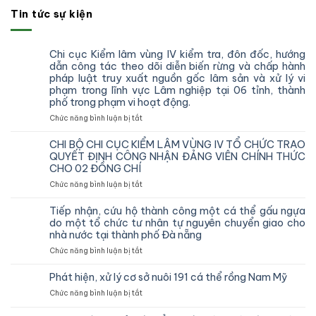
Tin tức sự kiện
Chi cục Kiểm lâm vùng IV kiểm tra, đôn đốc, hướng
dẫn công tác theo dõi diễn biến rừng và chấp hành
pháp luật truy xuất nguồn gốc lâm sản và xử lý vi
phạm trong lĩnh vực Lâm nghiệp tại 06 tỉnh, thành
phố trong phạm vi hoạt động.
ở
Chức năng bình luận bị tắt
Chi
cục
CHI BỘ CHI CỤC KIỂM LÂM VÙNG IV TỔ CHỨC TRAO
Kiểm
QUYẾT ĐỊNH CÔNG NHẬN ĐẢNG VIÊN CHÍNH THỨC
lâm
CHO 02 ĐỒNG CHÍ
vùng
ở
Chức năng bình luận bị tắt
IV
CHI
kiểm
BỘ
tra,
Tiếp nhận, cứu hộ thành công một cá thể gấu ngựa
CHI
đôn
do một tổ chức tư nhân tự nguyên chuyển giao cho
CỤC
đốc,
nhà nước tại thành phố Đà nẵng
KIỂM
hướng
ở
Chức năng bình luận bị tắt
LÂM
dẫn
Tiếp
VÙNG
công
nhận,
IV
Phát hiện, xử lý cơ sở nuôi 191 cá thể rồng Nam Mỹ
tác
cứu
TỔ
theo
ở
Chức năng bình luận bị tắt
hộ
CHỨC
dõi
Phát
thành
TRAO
diễn
hiện,