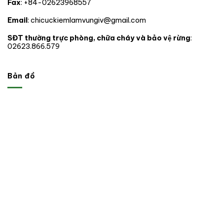
Fax
: +84-02623968557
trong
phạm
vi
Email
: chicuckiemlamvungiv@gmail.com
hoạt
động.
SĐT thường trực phòng, chữa cháy và bảo vệ rừng
:
02623.866.579
Bản đồ