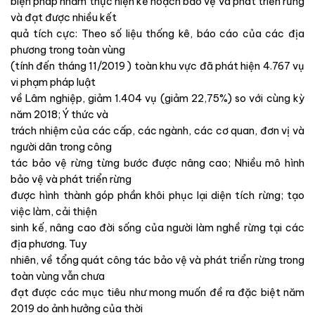
biện pháp nhằm thực hiện kế hoạch bảo vệ và phát triển rừng
và đạt được nhiều kết
quả tích cực: Theo số liệu thống kê, báo cáo của các địa
phương trong toàn vùng
(tính đến tháng 11/2019 ) toàn khu vực đã phát hiện 4.767 vụ
vi phạm pháp luật
về Lâm nghiệp, giảm 1.404 vụ (giảm 22,75%) so với cùng kỳ
năm 2018; Ý thức và
trách nhiệm của các cấp, các ngành, các cơ quan, đơn vị và
người dân trong công
tác bảo vệ rừng từng bước được nâng cao; Nhiều mô hình
bảo vệ và phát triển rừng
được hình thành góp phần khôi phục lại diện tích rừng; tạo
việc làm, cải thiện
sinh kế, nâng cao đời sống của người làm nghề rừng tại các
địa phương. Tuy
nhiên, về tổng quát công tác bảo vệ và phát triển rừng trong
toàn vùng vẫn chưa
đạt được các mục tiêu như mong muốn đề ra đặc biệt năm
2019 do ảnh hưởng của thời