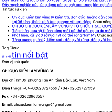
Đẩy mạnh công tác phối hợp tuyên truyền phổ biến pháp luật về 
Đẩy mạnh nghiên cứu, ứng dụng công nghệ cao trong lâm nghiệp
Tin tức sự kiện
Chi cục Kiểm lâm vùng IV kiểm tra, đôn đốc, hướng dẫn công
tại 06 tỉnh, thành phố trong phạm vi hoạt động.
Chức năng b
CHI BỘ CHI CỤC KIỂM LÂM VÙNG IV TỔ CHỨC TRAO QUY
Tiếp nhận, cứu hộ thành công một cá thể gấu ngựa do một
Phát hiện, xử lý cơ sở nuôi 191 cá thể rồng Nam Mỹ
Chức năn
Tăng cường quản lý, kiểm soát động vật rừng, động vật h
Tag Cloud
tin nổi bật
tin mới
Đơn vị chủ quản
CHI CỤC KIỂM LÂM VÙNG IV
Địa chỉ
: Km09, phường Tân An, tỉnh Đắk Lắk, Việt Nam
Điện thoại
: +84-02623727559 / +84-02623727559
Fax
: +84-02623968557
Email
: chicuckiemlamvungiv@gmail.com