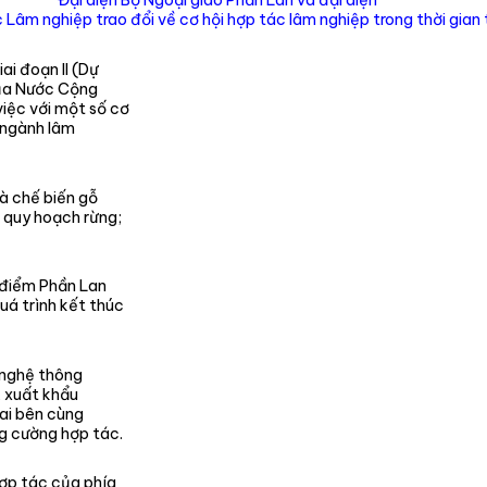
Đại diện Bộ Ngoại giao Phần Lan và đại diện
Lâm nghiệp trao đổi về cơ hội hợp tác lâm nghiệp trong thời gian 
ai đoạn II (Dự
 của Nước Cộng
iệc với một số cơ
ý ngành lâm
à chế biến gỗ
a quy hoạch rừng;
 điểm Phần Lan
uá trình kết thúc
 nghệ thông
, xuất khẩu
Hai bên cùng
g cường hợp tác.
hợp tác của phía