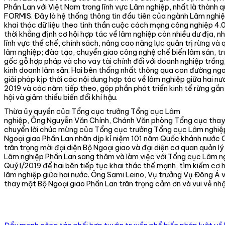
Phần Lan với Việt Nam trong lĩnh vực Lâm nghiệp, nhất là thành 
FORMIS. Đây là hệ thống thông tin đầu tiên của ngành Lâm nghiệ
khai thác dữ liệu theo tinh thần cuộc cách mạng công nghiệp 4.
thời khẳng định cơ hội hợp tác về lâm nghiệp còn nhiều dư địa, nhấ
lĩnh vực thể chế, chính sách, nâng cao năng lực quản trị rừng và 
lâm nghiệp; đào tạo, chuyển giao công nghệ chế biến lâm sản, t
gốc gỗ hợp pháp và cho vay tài chính đối với doanh nghiệp trồng
kinh doanh lâm sản. Hai bên thống nhất thông qua con đường ngo
giải pháp kịp thời các nội dung hợp tác về lâm nghiệp giữa hai n
2019 và các năm tiếp theo, góp phần phát triển kinh tế rừng gắn 
hội và giảm thiểu biến đổi khí hậu.
Thừa ủy quyền của Tổng cục trưởng Tổng cục Lâm
nghiệp, Ông Nguyễn Văn Chính, Chánh Văn phòng Tổng cục tha
chuyển lời chúc mừng của Tổng cục trưởng Tổng cục Lâm nghiệ
Ngoại giao Phần Lan nhân dịp kỉ niệm 101 năm Quốc khánh nước 
trân trọng mời đại diện Bộ Ngoại giao và đại diện cơ quan quản l
Lâm nghiệp Phần Lan sang thăm và làm việc với Tổng cục Lâm n
Quý I/2019 để hai bên tiếp tục khai thác thế mạnh, tìm kiếm cơ 
lâm nghiệp giữa hai nước. Ông Sami Leino, Vụ trưởng Vụ Đông Á
thay mặt Bộ Ngoại giao Phần Lan trân trọng cảm ơn và vui vẻ nhận