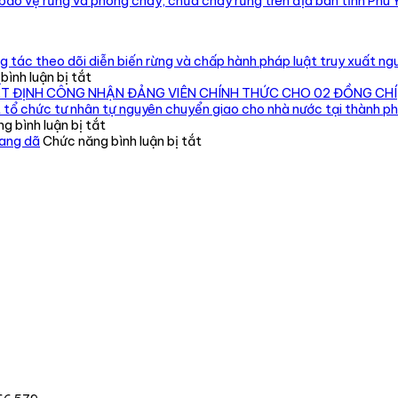
bảo vệ rừng và phòng cháy, chữa cháy rừng trên địa bàn tỉnh Phú 
 tác theo dõi diễn biến rừng và chấp hành pháp luật truy xuất ngu
ở
ình luận bị tắt
Chi
ẾT ĐỊNH CÔNG NHẬN ĐẢNG VIÊN CHÍNH THỨC CHO 02 ĐỒNG CHÍ
cục
 tổ chức tư nhân tự nguyên chuyển giao cho nhà nước tại thành p
Kiểm
ở
g bình luận bị tắt
lâm
Phát
ở
oang dã
Chức năng bình luận bị tắt
vùng
hiện,
Tăng
IV
xử
cường
kiểm
lý
quản
tra,
cơ
lý,
đôn
sở
kiểm
đốc,
nuôi
soát
hướng
191
động
dẫn
cá
vật
công
thể
rừng,
tác
rồng
động
theo
Nam
vật
dõi
Mỹ
hoang
diễn
dã
biến
rừng
và