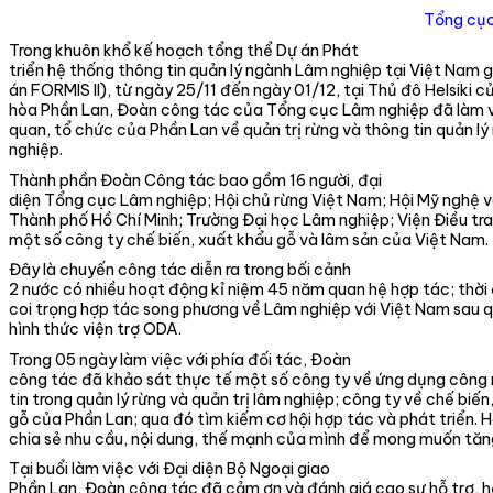
Tổng cục 
Trong khuôn khổ kế hoạch tổng thể Dự án Phát
triển hệ thống thông tin quản lý ngành Lâm nghiệp tại Việt Nam gi
án FORMIS II), từ ngày 25/11 đến ngày 01/12, tại Thủ đô Helsiki
hòa Phần Lan, Đoàn công tác của Tổng cục Lâm nghiệp đã làm v
quan, tổ chức của Phần Lan về quản trị rừng và thông tin quản l
nghiệp.
Thành phần Đoàn Công tác bao gồm 16 người, đại
diện Tổng cục Lâm nghiệp; Hội chủ rừng Việt Nam; Hội Mỹ nghệ v
Thành phố Hồ Chí Minh; Trường Đại học Lâm nghiệp; Viện Điều tr
một số công ty chế biến, xuất khẩu gỗ và lâm sản của Việt Nam.
Đây là chuyến công tác diễn ra trong bối cảnh
2 nước có nhiều hoạt động kỉ niệm 45 năm quan hệ hợp tác; thời
coi trọng hợp tác song phương về Lâm nghiệp với Việt Nam sau q
hình thức viện trợ ODA.
Trong 05 ngày làm việc với phía đối tác, Đoàn
công tác đã khảo sát thực tế một số công ty về ứng dụng công
tin trong quản lý rừng và quản trị lâm nghiệp; công ty về chế biến
gỗ của Phần Lan; qua đó tìm kiếm cơ hội hợp tác và phát triển. 
chia sẻ nhu cầu, nội dung, thế mạnh của mình để mong muốn tăn
Tại buổi làm việc với Đại diện Bộ Ngoại giao
Phần Lan, Đoàn công tác đã cảm ơn và đánh giá cao sự hỗ trợ, 