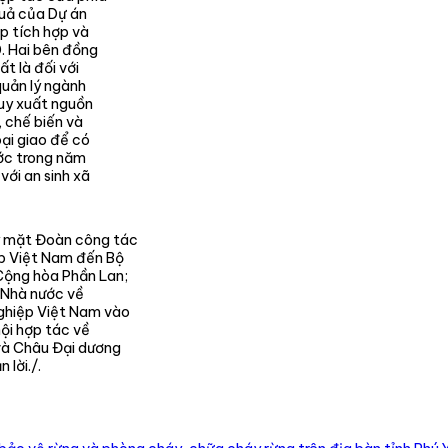
quả của Dự án
p tích hợp và
0. Hai bên đồng
t là đối với
quản lý ngành
ruy xuất nguồn
, chế biến và
ại giao để có
ước trong năm
với an sinh xã
y mặt Đoàn công tác
p Việt Nam đến Bộ
Cộng hòa Phần Lan;
ý Nhà nước về
ghiệp Việt Nam vào
hội hợp tác về
 và Châu Đại dương
 lời./.