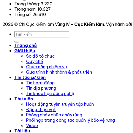
Trong tháng:
3.230
Trong năm:
18.627
Tổng số:
26.810
2026 © Chi Cục Kiểm lâm Vùng IV -
Cục Kiểm lâm
. Vận hành bởi
Trang chủ
Giới thiệu
Sơ đồ tổ chức
Quy chế
Chức năng nhiệm vụ
Qúa trình hình thành & phát triển
Tin tức sự kiện
Tin hoạt động
Tin địa phương
Tin khoa học công nghệ
Thư viện
Hoạt động tuyên truyền tập huấn
Động thực vật
Phòng cháy chữa cháy rừng
Phối hợp trong công tác quản lý bảo vệ rừng
Video
Tài liệu