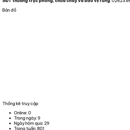
SĐT thường trực phòng, chữa cháy và bảo vệ rừng
: 02623.8
Bản đồ
Thống kê truy cập
Online:
0
Trong ngày:
9
Ngày hôm qua:
29
Trong tuần:
801