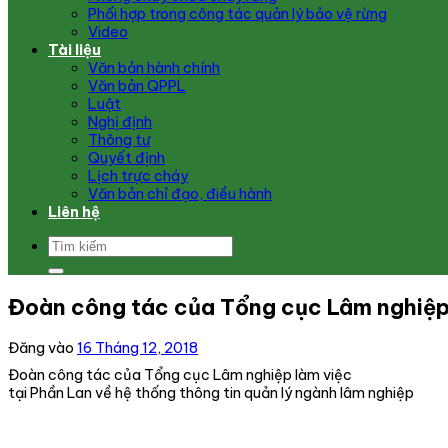
Phối hợp trong công tác quản lý bảo vệ rừng
Video
Tài liệu
Văn bản hành chính
Văn bản QPPL
Luật
Nghị định
Thông tư
Quyết định
Lịch trực cháy
Văn bản chỉ đạo, điều hành
Liên hệ
Đoàn công tác của Tổng cục Lâm nghiệp l
Đăng vào
16 Tháng 12, 2018
Đoàn công tác của Tổng cục Lâm nghiệp làm việc
tại Phần Lan về hệ thống thông tin quản lý ngành lâm nghiệp