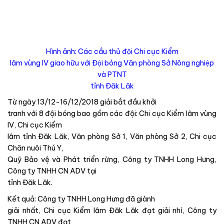
Hình ảnh: Các cầu thủ đội Chi cục Kiểm
lâm vùng IV giao hữu với Đội bóng Văn phòng Sở Nông nghiệp
và PTNT
tỉnh Đăk Lăk
Từ ngày 13/12-16/12/2018 giải bắt đầu khởi
tranh với 8 đội bóng bao gồm các đội: Chi cục Kiểm lâm vùng
IV, Chi cục Kiểm
lâm tỉnh Đăk Lăk, Văn phòng Sở 1, Văn phòng Sở 2, Chi cục
Chăn nuôi Thú Y,
Quỹ Bảo vệ và Phát triển rừng, Công ty TNHH Long Hưng,
Công ty TNHH CN ADV tại
tỉnh Đăk Lăk.
Kết quả: Công ty TNHH Long Hưng đã giành
giải nhất, Chi cục Kiểm lâm Đăk Lăk đạt giải nhì, Công ty
TNHH CN ADV đạt