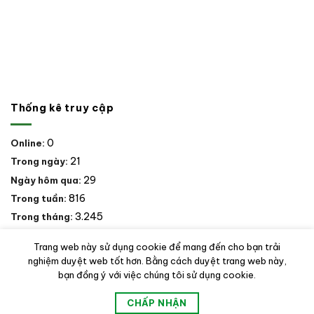
Thống kê truy cập
0
Online:
21
Trong ngày:
29
Ngày hôm qua:
816
Trong tuần:
3.245
Trong tháng:
18.642
Trong năm:
Trang web này sử dụng cookie để mang đến cho bạn trải
26.822
Tổng số:
nghiệm duyệt web tốt hơn. Bằng cách duyệt trang web này,
bạn đồng ý với việc chúng tôi sử dụng cookie.
2026 © Chi Cục Kiểm lâm Vùng IV -
Cục Kiểm lâm
. Vận hành bởi
CHẤP NHẬN
Techvision