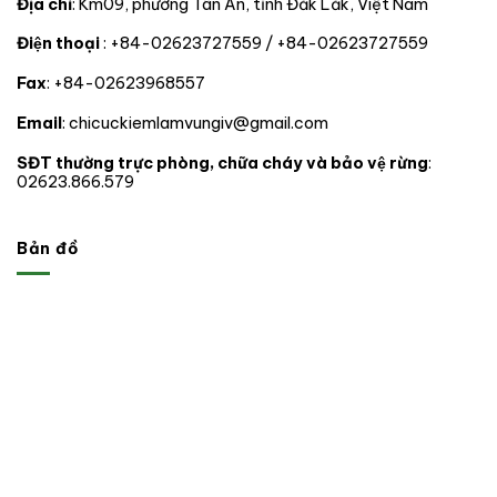
Địa chỉ
: Km09, phường Tân An, tỉnh Đắk Lắk, Việt Nam
06
tỉnh,
Điện thoại
: +84-02623727559 / +84-02623727559
thành
phố
Fax
: +84-02623968557
trong
phạm
vi
Email
: chicuckiemlamvungiv@gmail.com
hoạt
động.
SĐT thường trực phòng, chữa cháy và bảo vệ rừng
:
02623.866.579
Bản đồ