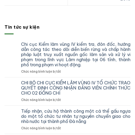
Tin tức sự kiện
Chi cục Kiểm lâm vùng IV kiểm tra, đôn đốc, hướng
dẫn công tác theo dõi diễn biến rừng và chấp hành
pháp luật truy xuất nguồn gốc lâm sản và xử lý vi
phạm trong lĩnh vực Lâm nghiệp tại 06 tỉnh, thành
phố trong phạm vi hoạt động.
ở
Chức năng bình luận bị tắt
Chi
cục
CHI BỘ CHI CỤC KIỂM LÂM VÙNG IV TỔ CHỨC TRAO
Kiểm
QUYẾT ĐỊNH CÔNG NHẬN ĐẢNG VIÊN CHÍNH THỨC
lâm
CHO 02 ĐỒNG CHÍ
vùng
ở
Chức năng bình luận bị tắt
IV
CHI
kiểm
BỘ
tra,
Tiếp nhận, cứu hộ thành công một cá thể gấu ngựa
CHI
đôn
do một tổ chức tư nhân tự nguyên chuyển giao cho
CỤC
đốc,
nhà nước tại thành phố Đà nẵng
KIỂM
hướng
ở
Chức năng bình luận bị tắt
LÂM
dẫn
Tiếp
VÙNG
công