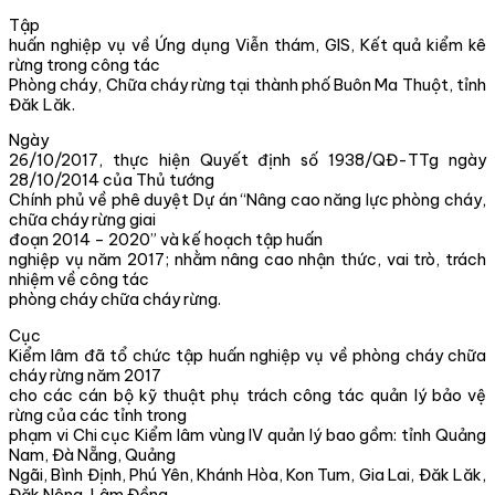
Tập
huấn nghiệp vụ về Ứng dụng Viễn thám, GIS, Kết quả kiểm kê
rừng trong công tác
Phòng cháy, Chữa cháy rừng tại thành phố Buôn Ma Thuột, tỉnh
Đăk Lăk.
Ngày
26/10/2017, thực hiện Quyết định số 1938/QĐ-TTg ngày
28/10/2014 của Thủ tướng
Chính phủ về phê duyệt Dự án “Nâng cao năng lực phòng cháy,
chữa cháy rừng giai
đoạn 2014 – 2020” và kế hoạch tập huấn
nghiệp vụ năm 2017; nhằm nâng cao nhận thức, vai trò, trách
nhiệm về công tác
phòng cháy chữa cháy rừng.
Cục
Kiểm lâm đã tổ chức tập huấn nghiệp vụ về phòng cháy chữa
cháy rừng năm 2017
cho các cán bộ kỹ thuật phụ trách công tác quản lý bảo vệ
rừng của các tỉnh trong
phạm vi Chi cục Kiểm lâm vùng IV quản lý bao gồm: tỉnh Quảng
Nam, Đà Nẵng, Quảng
Ngãi, Bình Định, Phú Yên, Khánh Hòa, Kon Tum, Gia Lai, Đăk Lăk,
Đăk Nông, Lâm Đồng.