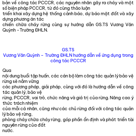
bản về công tác PCCCR, các nguyên nhân gây ra cháy và một
số biện pháp PCCCR, từ đó cùng thảo luận
triển khai xây dựng hệ thống cảnh báo, dự báo mặt đất và xây
dựng phương án tác
chiến chữa cháy rừng cùng sự hướng dẫn GS.TS Vương Văn
Quỳnh -Trường ĐHLN.
GS.TS
Vương Văn Quỳnh – Trường ĐHLN hướng dẫn về ứng dụng trong
công tác PCCCR
Qua
nội dung buổi tập huấn, các cán bộ làm công tác quản lý bảo vệ
rừng sẽ nắm vững
các phương pháp, giải pháp, cùng với đó là hướng dẫn về công
tác quản lý, bảo vệ
rừng, PCCCR, vai trò, chức năng và giá trị của rừng. Nâng cao ý
thức trách nhiệm
của mỗi cá nhân, cũng như các chủ rừng đối với công tác quản
lý bảo vệ rừng,
phòng cháy chữa cháy rừng, góp phần ổn định và phát triển tài
nguyên rừng của đất
nước.