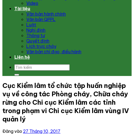
Video
Tài liệu
Văn bản hành chính
Văn bản QPPL
Luật
Nghị định
Thông tư
Quyết định
Lịch trực cháy
Văn bản chỉ đạo, điều hành
Liên hệ
Cục Kiểm lâm tổ chức tập huấn nghiệp
vụ về công tác Phòng cháy, Chữa cháy
rừng cho Chi cục Kiểm lâm các tỉnh
trong phạm vi Chi cục Kiểm lâm vùng IV
quản lý
Đăng vào
27 Tháng 10, 2017