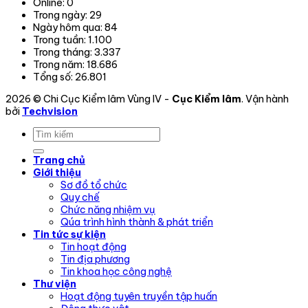
Online:
0
hoạt
Trong ngày:
29
động.
Ngày hôm qua:
84
Trong tuần:
1.100
Trong tháng:
3.337
Trong năm:
18.686
Tổng số:
26.801
2026 © Chi Cục Kiểm lâm Vùng IV -
Cục Kiểm lâm
. Vận hành
bởi
Techvision
Trang chủ
Giới thiệu
Sơ đồ tổ chức
Quy chế
Chức năng nhiệm vụ
Qúa trình hình thành & phát triển
Tin tức sự kiện
Tin hoạt động
Tin địa phương
Tin khoa học công nghệ
Thư viện
Hoạt động tuyên truyền tập huấn