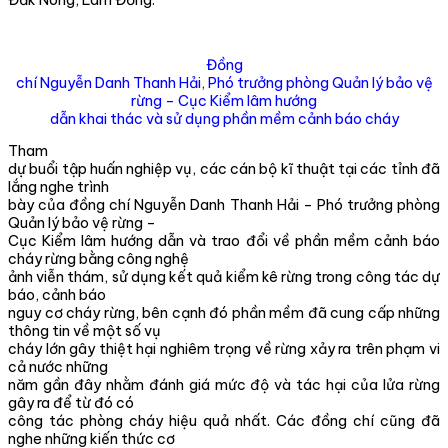
Đồng
chí Nguyễn Danh Thanh Hải, Phó trưởng phòng Quản lý bảo vệ
rừng – Cục Kiểm lâm hướng
dẫn khai thác và sử dụng phần mềm cảnh báo cháy
Tham
dự buổi tập huấn nghiệp vụ, các cán bộ kĩ thuật tại các tỉnh đã
lắng nghe trình
bày của đồng chí Nguyễn Danh Thanh Hải – Phó trưởng phòng
Quản lý bảo vệ rừng –
Cục Kiểm lâm hướng dẫn và trao đổi về phần mềm cảnh báo
cháy rừng bằng công nghệ
ảnh viễn thám, sử dụng kết quả kiểm kê rừng trong công tác dự
báo, cảnh báo
nguy cơ cháy rừng, bên cạnh đó phần mềm đã cung cấp những
thông tin về một số vụ
cháy lớn gây thiệt hại nghiêm trọng về rừng xảy ra trên phạm vi
cả nước những
năm gần đây nhằm đánh giá mức độ và tác hại của lửa rừng
gây ra để từ đó có
công tác phòng cháy hiệu quả nhất. Các đồng chí cũng đã
nghe những kiến thức cơ