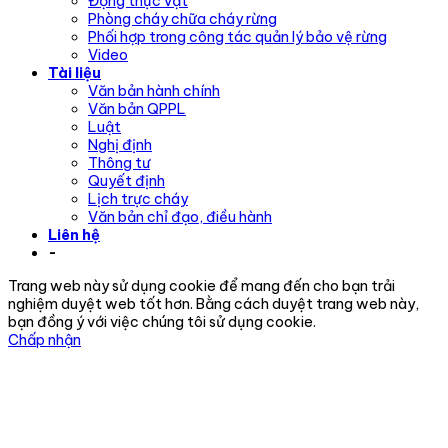
Động thực vật
Phòng cháy chữa cháy rừng
Phối hợp trong công tác quản lý bảo vệ rừng
Video
Tài liệu
Văn bản hành chính
Văn bản QPPL
Luật
Nghị định
Thông tư
Quyết định
Lịch trực cháy
Văn bản chỉ đạo, điều hành
Liên hệ
-
Trang web này sử dụng cookie để mang đến cho bạn trải
nghiệm duyệt web tốt hơn. Bằng cách duyệt trang web này,
bạn đồng ý với việc chúng tôi sử dụng cookie.
Chấp nhận