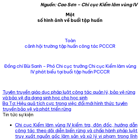
Nguồn: Cao Sơn – Chi cục Kiểm lâm vùng IV
Một
số hình ảnh về buổi tập huấn
Toàn
cảnh hội trường tập huấn công tác PCCCR
Đồng chí Bùi Sanh – Phó Chi cục trưởng Chi cục Kiểm lâm vùng
IV phát biểu tại buổi tập huấn PCCCR
Tuyên truyền giáo dục pháp luật công tác quản lý, bảo vệ rừng
và bảo vệ đa dạng sinh học cho học sinh
Ba Tơ: Hiệu quả tích cực trong việc đổi mới hình thức tuyên
truyền bảo vệ và phát triển rừng
Tin tức sự kiện
Chi cục Kiểm lâm vùng IV kiểm tra, đôn đốc, hướng dẫn
công tác theo dõi diễn biến rừng và chấp hành pháp luật
truy xuất nguồn gốc lâm sản và xử lý vi phạm trong lĩnh