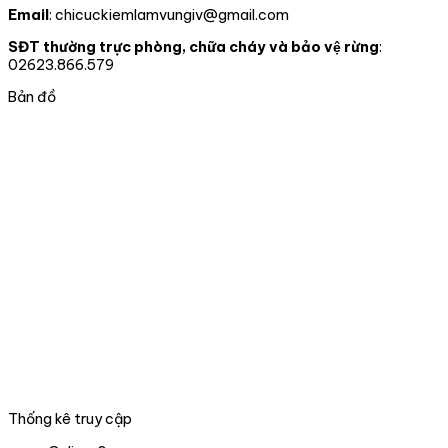
luật
02
tự
Email
: chicuckiemlamvungiv@gmail.com
truy
ĐỒNG
nguyên
xuất
CHÍ
chuyển
SĐT thường trực phòng, chữa cháy và bảo vệ rừng
:
nguồn
giao
02623.866.579
gốc
cho
lâm
nhà
Bản đồ
sản
nước
và
tại
xử
thành
lý
phố
vi
Đà
phạm
nẵng
trong
lĩnh
vực
Lâm
nghiệp
tại
06
tỉnh,
thành
phố
trong
Thống kê truy cập
phạm
vi