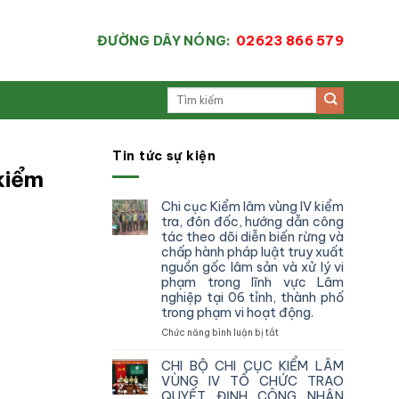
ĐƯỜNG DÂY NÓNG:
02623 866 579
Tin tức sự kiện
kiểm
Chi cục Kiểm lâm vùng IV kiểm
tra, đôn đốc, hướng dẫn công
tác theo dõi diễn biến rừng và
chấp hành pháp luật truy xuất
nguồn gốc lâm sản và xử lý vi
phạm trong lĩnh vực Lâm
nghiệp tại 06 tỉnh, thành phố
trong phạm vi hoạt động.
ở
Chức năng bình luận bị tắt
Chi
cục
CHI BỘ CHI CỤC KIỂM LÂM
Kiểm
VÙNG IV TỔ CHỨC TRAO
lâm
QUYẾT ĐỊNH CÔNG NHẬN