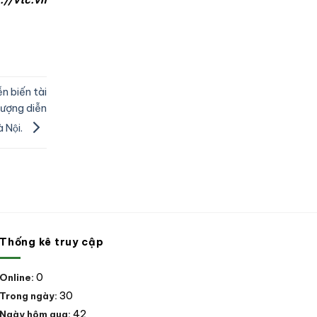
://vtc.vn
n biến tài
lượng diễn
̀ Nội.
Thống kê truy cập
0
Online:
30
Trong ngày:
42
Ngày hôm qua: