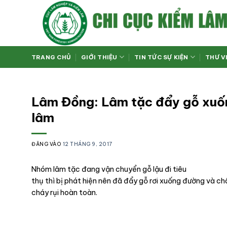
Bỏ
qua
nội
dung
TRANG CHỦ
GIỚI THIỆU
TIN TỨC SỰ KIỆN
THƯ V
Lâm Đồng: Lâm tặc đẩy gỗ xuốn
lâm
ĐĂNG VÀO
12 THÁNG 9, 2017
Nhóm lâm tặc đang vận chuyển gỗ lậu đi tiêu
thụ thì bị phát hiện nên đã đẩy gỗ rơi xuống đường và c
cháy rụi hoàn toàn.