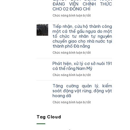
vùng
ĐẢNG VIÊN CHÍNH THỨC
IV
CHO 02 ĐỒNG CHÍ
kiểm
tra,
ở
Chức năng bình luận bị tắt
đôn
CHI
đốc,
BỘ
Tiếp nhận, cứu hộ thành công
hướng
CHI
một cá thể gấu ngựa do một
dẫn
CỤC
tổ chức tư nhân tự nguyên
công
KIỂM
chuyển giao cho nhà nước tại
tác
LÂM
thành phố Đà nẵng
theo
VÙNG
dõi
IV
ở
Chức năng bình luận bị tắt
diễn
TỔ
Tiếp
biến
CHỨC
nhận,
Phát hiện, xử lý cơ sở nuôi 191
rừng
TRAO
cứu
cá thể rồng Nam Mỹ
và
QUYẾT
hộ
ở
Chức năng bình luận bị tắt
chấp
ĐỊNH
thành
Phát
hành
CÔNG
công
hiện,
pháp
NHẬN
một
Tăng cường quản lý, kiểm
xử
luật
ĐẢNG
cá
soát động vật rừng, động vật
lý
truy
VIÊN
thể
hoang dã
cơ
xuất
CHÍNH
gấu
ở
Chức năng bình luận bị tắt
sở
nguồn
THỨC
ngựa
Tăng
nuôi
gốc
CHO
do
cường
191
lâm
02
một
quản
Tag Cloud
cá
sản
ĐỒNG
tổ
lý,
thể
và
CHÍ
chức
kiểm
rồng
xử
tư
soát