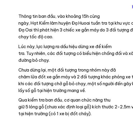
Thông tin ban đầu, vào khoảng 15h cùng
ngày, Hạt Kiểm lâm huyện Đạ Huoai tuần tra tại khu vực c
Đạ Oai thì phát hiện 3 chiếc xe gắn máy do 3 đối tượng đ
chạy tốc độ cao.
Lúc này, lực lượng ra dấu hiệu dừng xe để kiểm
tra. Tuy nhiên, các đối tượng có biểu hiện chống đối và x
đường bỏ chạy.
Chưa dừng lại, một đối tượng trong nhóm này đã
châm lửa đốt xe gắn máy và 2 đối tượng khác phóng xe t
khi các đối tượng chở gỗ bỏ chạy, một số người đến gây
lấy số gỗ tại hiện trường mang về.
Qua kiểm tra ban đầu, cơ quan chức năng thu
giữ 5 lóng gỗ (chưa xác định loại gỗ) kích thước 2-2,5m 
tại hiện trường (có 1 xe bị đốt cháy).