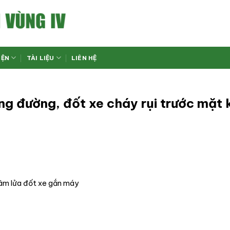
IỆN
TÀI LIỆU
LIÊN HỆ
g đường, đốt xe cháy rụi trước mặt 
hâm lửa đốt xe gắn máy