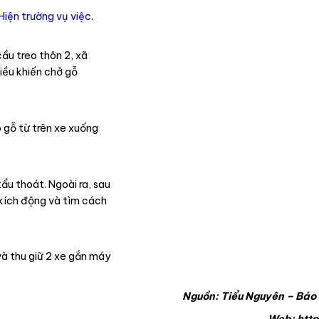
Hiện trường vụ việc.
ầu treo thôn 2, xã
iều khiến chở gỗ
ô gỗ từ trên xe xuống
ẩu thoát. Ngoài ra, sau
 kích động và tìm cách
và thu giữ 2 xe gắn máy
Nguồn: Tiểu Nguyên – Bá