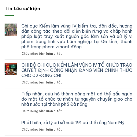
Tin tức sự kiện
Chi cục Kiểm lâm vùng IV kiểm tra, đôn đốc, hướng
dẫn công tác theo dõi diễn biến rừng và chấp hành
pháp luật truy xuất nguồn gốc lâm sản và xử lý vi
phạm trong lĩnh vực Lâm nghiệp tại 06 tỉnh, thành
phố trong phạm vi hoạt động.
ở
Chức năng bình luận bị tắt
Chi
cục
CHI BỘ CHI CỤC KIỂM LÂM VÙNG IV TỔ CHỨC TRAO
Kiểm
QUYẾT ĐỊNH CÔNG NHẬN ĐẢNG VIÊN CHÍNH THỨC
lâm
CHO 02 ĐỒNG CHÍ
vùng
ở
Chức năng bình luận bị tắt
IV
CHI
kiểm
BỘ
tra,
Tiếp nhận, cứu hộ thành công một cá thể gấu ngựa
CHI
đôn
do một tổ chức tư nhân tự nguyên chuyển giao cho
CỤC
đốc,
nhà nước tại thành phố Đà nẵng
KIỂM
hướng
ở
Chức năng bình luận bị tắt
LÂM
dẫn
Tiếp
VÙNG
công
nhận,
IV
Phát hiện, xử lý cơ sở nuôi 191 cá thể rồng Nam Mỹ
tác
cứu
TỔ
theo
ở
Chức năng bình luận bị tắt
hộ
CHỨC
dõi
Phát
thành
TRAO
diễn