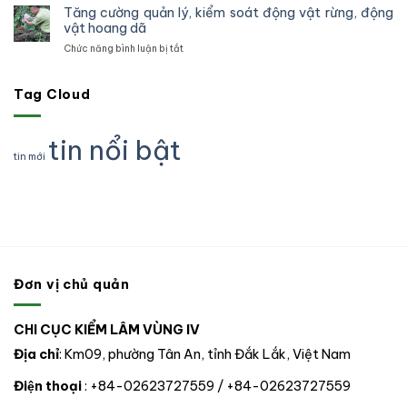
hiện,
công
Tăng cường quản lý, kiểm soát động vật rừng, động
QUYẾT
biến
xử
một
vật hoang dã
ĐỊNH
rừng
lý
cá
CÔNG
và
ở
Chức năng bình luận bị tắt
cơ
thể
NHẬN
chấp
Tăng
sở
gấu
ĐẢNG
hành
cường
nuôi
ngựa
VIÊN
pháp
quản
Tag Cloud
191
do
CHÍNH
luật
lý,
cá
một
THỨC
truy
kiểm
thể
tổ
CHO
xuất
soát
rồng
tin nổi bật
chức
02
nguồn
động
Nam
tư
tin mới
ĐỒNG
gốc
vật
Mỹ
nhân
CHÍ
lâm
rừng,
tự
sản
động
nguyên
và
vật
chuyển
xử
hoang
giao
lý
dã
cho
vi
nhà
phạm
nước
trong
Đơn vị chủ quản
tại
lĩnh
thành
vực
phố
Lâm
CHI CỤC KIỂM LÂM VÙNG IV
Đà
nghiệp
nẵng
tại
Địa chỉ
: Km09, phường Tân An, tỉnh Đắk Lắk, Việt Nam
06
tỉnh,
Điện thoại
: +84-02623727559 / +84-02623727559
thành
phố