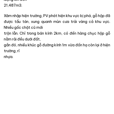
21,487m3.
Xâm nhập hiện trường, PV phát hiện khu vực bị phá, gỗ hộp đã
được tẩu tán, xung quanh mùn cưa trải vàng cả khu vực.
Nhiều gốc chặt cũ mới
trộn lẫn. Chỉ trong bán kính 2km, có đến hàng chục hộp gỗ
nằm rải đều dưới đất,
gần đó, nhiều khúc gỗ đường kính 1m vừa đốn hạ còn lại ở hiện
trường, rỉ
nhựa.