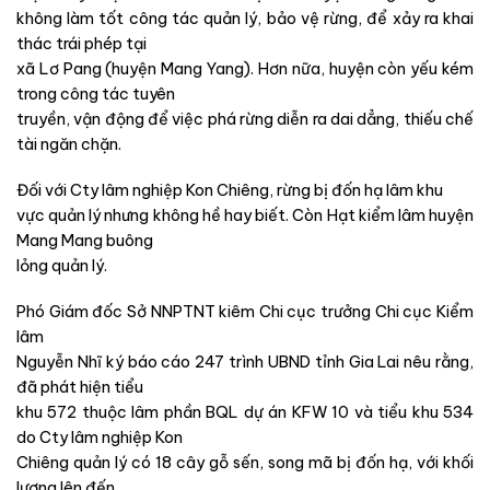
không làm tốt công tác quản lý, bảo vệ rừng, để xảy ra khai
thác trái phép tại
xã Lơ Pang (huyện Mang Yang). Hơn nữa, huyện còn yếu kém
trong công tác tuyên
truyền, vận động để việc phá rừng diễn ra dai dẳng, thiếu chế
tài ngăn chặn.
Đối với Cty lâm nghiệp Kon Chiêng, rừng bị đốn hạ lâm khu
vực quản lý nhưng không hề hay biết. Còn Hạt kiểm lâm huyện
Mang Mang buông
lỏng quản lý.
Phó Giám đốc Sở NNPTNT kiêm Chi cục trưởng Chi cục Kiểm
lâm
Nguyễn Nhĩ ký báo cáo 247 trình UBND tỉnh Gia Lai nêu rằng,
đã phát hiện tiểu
khu 572 thuộc lâm phần BQL dự án KFW 10 và tiểu khu 534
do Cty lâm nghiệp Kon
Chiêng quản lý có 18 cây gỗ sến, song mã bị đốn hạ, với khối
lượng lên đến