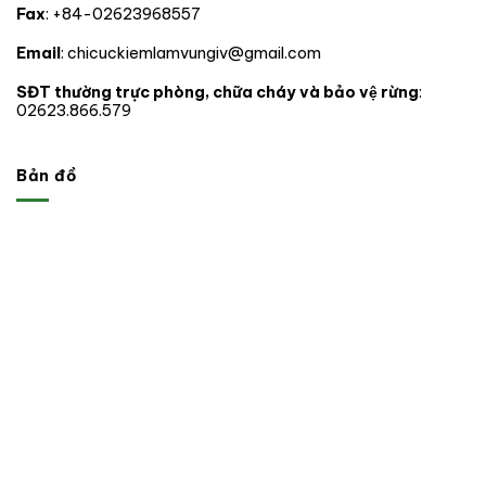
Fax
: +84-02623968557
trong
phạm
vi
Email
: chicuckiemlamvungiv@gmail.com
hoạt
động.
SĐT thường trực phòng, chữa cháy và bảo vệ rừng
:
02623.866.579
Bản đồ