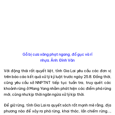
Gỗ bị cưa xăng phạt ngang, đổ gục và rỉ
nhựa. Ảnh: Đình Văn
Với động thái rất quyết liệt, tỉnh Gia Lai yêu cầu các đơn vị
trên báo cáo kết quả xử lý kỷ luật trước ngày 25.8. Đồng thời,
cũng yêu cầu sở NNPTNT tiếp tục tuần tra, truy quét các
khoảnh rừng ở Mang Yang nhằm phát hiện các điểm phá rừng
mới, cũng như kịp thời ngăn ngừa xử lý kịp thời.
Để giữ rừng, tỉnh Gia Lai ra quyết sách rất mạnh mẽ rằng, địa
phương nào để xảy ra phá rừng, khai thác, lấn chiếm rừng…,