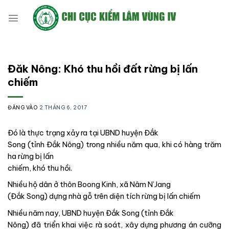
Bỏ
qua
nội
dung
Đăk Nông: Khó thu hồi đất rừng bị lấn
chiếm
ĐĂNG VÀO
2 THÁNG 6, 2017
Đó là thực trạng xảy ra tại UBND huyện Đắk
Song (tỉnh Đắk Nông) trong nhiều năm qua, khi có hàng trăm
ha rừng bị lấn
chiếm, khó thu hồi.
Nhiều hộ dân ở thôn Boong Kinh, xã Nâm N’Jang
(Đắk Song) dựng nhà gỗ trên diện tích rừng bị lấn chiếm
Nhiều năm nay, UBND huyện Đắk Song (tỉnh Đắk
Nông) đã triển khai việc rà soát, xây dựng phương án cưỡng