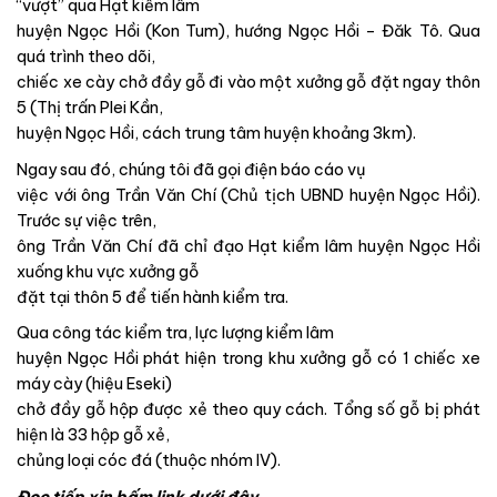
“vượt” qua Hạt kiểm lâm
huyện Ngọc Hồi (Kon Tum), hướng Ngọc Hồi – Đăk Tô. Qua
quá trình theo dõi,
chiếc xe cày chở đầy gỗ đi vào một xưởng gỗ đặt ngay thôn
5 (Thị trấn Plei Kần,
huyện Ngọc Hồi, cách trung tâm huyện khoảng 3km).
Ngay sau đó, chúng tôi đã gọi điện báo cáo vụ
việc với ông Trần Văn Chí (Chủ tịch UBND huyện Ngọc Hồi).
Trước sự việc trên,
ông Trần Văn Chí đã chỉ đạo Hạt kiểm lâm huyện Ngọc Hồi
xuống khu vực xưởng gỗ
đặt tại thôn 5 để tiến hành kiểm tra.
Qua công tác kiểm tra, lực lượng kiểm lâm
huyện Ngọc Hồi phát hiện trong khu xưởng gỗ có 1 chiếc xe
máy cày (hiệu Eseki)
chở đầy gỗ hộp được xẻ theo quy cách. Tổng số gỗ bị phát
hiện là 33 hộp gỗ xẻ,
chủng loại cóc đá (thuộc nhóm IV).
Đọc tiếp xin bấm link dưới đây