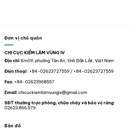
nhân
CHÍ
lâm
rừng,
tự
sản
động
nguyên
và
vật
chuyển
xử
hoang
giao
lý
dã
cho
vi
nhà
phạm
nước
trong
Đơn vị chủ quản
tại
lĩnh
thành
vực
phố
Lâm
CHI CỤC KIỂM LÂM VÙNG IV
Đà
nghiệp
nẵng
tại
Địa chỉ
: Km09, phường Tân An, tỉnh Đắk Lắk, Việt Nam
06
tỉnh,
Điện thoại
: +84-02623727559 / +84-02623727559
thành
phố
Fax
: +84-02623968557
trong
phạm
vi
Email
: chicuckiemlamvungiv@gmail.com
hoạt
động.
SĐT thường trực phòng, chữa cháy và bảo vệ rừng
:
02623.866.579
Bản đồ