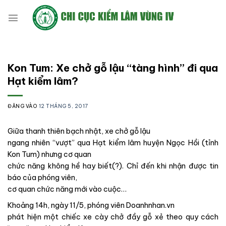
Bỏ
qua
nội
dung
Kon Tum: Xe chở gỗ lậu “tàng hình” đi qua
Hạt kiểm lâm?
ĐĂNG VÀO
12 THÁNG 5, 2017
Giữa thanh thiên bạch nhật, xe chở gỗ lậu
ngang nhiên “vượt” qua Hạt kiểm lâm huyện Ngọc Hồi (tỉnh
Kon Tum) nhưng cơ quan
chức năng không hề hay biết(?). Chỉ đến khi nhận được tin
báo của phóng viên,
cơ quan chức năng mới vào cuộc…
Khoảng 14h, ngày 11/5, phóng viên Doanhnhan.vn
phát hiện một chiếc xe cày chở đầy gỗ xẻ theo quy cách