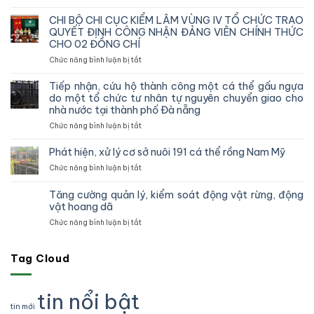
Chi
cục
CHI BỘ CHI CỤC KIỂM LÂM VÙNG IV TỔ CHỨC TRAO
Kiểm
QUYẾT ĐỊNH CÔNG NHẬN ĐẢNG VIÊN CHÍNH THỨC
lâm
CHO 02 ĐỒNG CHÍ
vùng
ở
Chức năng bình luận bị tắt
IV
CHI
kiểm
BỘ
tra,
Tiếp nhận, cứu hộ thành công một cá thể gấu ngựa
CHI
đôn
do một tổ chức tư nhân tự nguyên chuyển giao cho
CỤC
đốc,
nhà nước tại thành phố Đà nẵng
KIỂM
hướng
ở
Chức năng bình luận bị tắt
LÂM
dẫn
Tiếp
VÙNG
công
nhận,
IV
Phát hiện, xử lý cơ sở nuôi 191 cá thể rồng Nam Mỹ
tác
cứu
TỔ
theo
ở
Chức năng bình luận bị tắt
hộ
CHỨC
dõi
Phát
thành
TRAO
diễn
hiện,
công
Tăng cường quản lý, kiểm soát động vật rừng, động
QUYẾT
biến
xử
một
vật hoang dã
ĐỊNH
rừng
lý
cá
CÔNG
và
ở
Chức năng bình luận bị tắt
cơ
thể
NHẬN
chấp
Tăng
sở
gấu
ĐẢNG
hành
cường
nuôi
ngựa
VIÊN
pháp
quản
Tag Cloud
191
do
CHÍNH
luật
lý,
cá
một
THỨC
truy
kiểm
thể
tổ
CHO
xuất
soát
rồng
tin nổi bật
chức
02
nguồn
động
Nam
tư
tin mới
ĐỒNG
gốc
vật
Mỹ