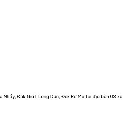
ục Nhầy, Đăk Giá I, Long Dôn, Đăk Rơ Me tại địa bàn 03 xã