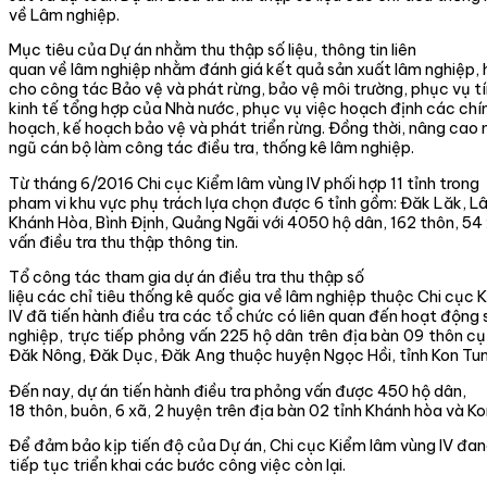
về Lâm nghiệp.
Mục tiêu của Dự án nhằm thu thập số liệu, thông tin liên
quan về lâm nghiệp nhằm đánh giá kết quả sản xuất lâm nghiệp, 
cho công tác Bảo vệ và phát rừng, bảo vệ môi trường, phục vụ tí
kinh tế tổng hợp của Nhà nước, phục vụ việc hoạch định các chí
hoạch, kế hoạch bảo vệ và phát triển rừng. Đồng thời, nâng cao 
ngũ cán bộ làm công tác điều tra, thống kê lâm nghiệp.
Từ tháng 6/2016 Chi cục Kiểm lâm vùng IV phối hợp 11 tỉnh trong
pham vi khu vực phụ trách lựa chọn được 6 tỉnh gồm: Đăk Lăk, 
Khánh Hòa, Bình Định, Quảng Ngãi với 4050 hộ dân, 162 thôn, 54
vấn điều tra thu thập thông tin.
Tổ công tác tham gia dự án điều tra thu thập số
liệu các chỉ tiêu thống kê quốc gia về lâm nghiệp thuộc Chi cục 
IV đã tiến hành điều tra các tổ chức có liên quan đến hoạt động
nghiệp, trực tiếp phỏng vấn 225 hộ dân trên địa bàn 09 thôn cụ
Đăk Nông, Đăk Dục, Đăk Ang thuộc huyện Ngọc Hồi, tỉnh Kon Tu
Đến nay, dự án tiến hành điều tra phỏng vấn được 450 hộ dân,
18 thôn, buôn, 6 xã, 2 huyện trên địa bàn 02 tỉnh Khánh hòa và K
Để đảm bảo kịp tiến độ của Dự án, Chi cục Kiểm lâm vùng IV đa
tiếp tục triển khai các bước công việc còn lại.