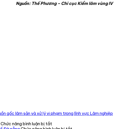
Nguồn: Thế Phương – Chi cục Kiểm lâm vùng IV
ồn gốc lâm sản và xử lý vi phạm trong lĩnh vực Lâm nghiệp
ở
Chức năng bình luận bị tắt
CHI
ở
hố Đà nẵng
Chức năng bình luận bị tắt