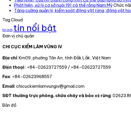
Phát hiện, xử lý cơ sở nuôi 191 cá thể rồng Nam Mỹ
Chức năn
Tăng cường quản lý, kiểm soát động vật rừng, động vật h
Tag Cloud
tin nổi bật
tin mới
Đơn vị chủ quản
CHI CỤC KIỂM LÂM VÙNG IV
Địa chỉ
: Km09, phường Tân An, tỉnh Đắk Lắk, Việt Nam
Điện thoại
: +84-02623727559 / +84-02623727559
Fax
: +84-02623968557
Email
: chicuckiemlamvungiv@gmail.com
SĐT thường trực phòng, chữa cháy và bảo vệ rừng
: 02623.8
Bản đồ