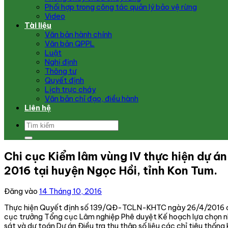
Phối hợp trong công tác quản lý bảo vệ rừng
Video
Tài liệu
Văn bản hành chính
Văn bản QPPL
Luật
Nghị định
Thông tư
Quyết định
Lịch trực cháy
Văn bản chỉ đạo, điều hành
Liên hệ
Chi cục Kiểm lâm vùng IV thực hiện dự án 
2016 tại huyện Ngọc Hồi, tỉnh Kon Tum.
Đăng vào
14 Tháng 10, 2016
Thực hiện Quyết định số 139/QĐ-TCLN-KHTC ngày 26/4/2016 
cục trưởng Tổng cục Lâm nghiệp Phê duyệt Kế hoạch lựa chọn n
sát và dự toán Dự án Điều tra thu thập số liệu các chỉ tiêu thống