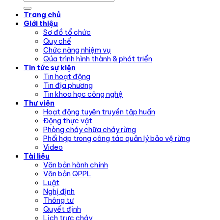
Trang chủ
Giới thiệu
Sơ đồ tổ chức
Quy chế
Chức năng nhiệm vụ
Qúa trình hình thành & phát triển
Tin tức sự kiện
Tin hoạt động
Tin địa phương
Tin khoa học công nghệ
Thư viện
Hoạt động tuyên truyền tập huấn
Động thực vật
Phòng cháy chữa cháy rừng
Phối hợp trong công tác quản lý bảo vệ rừng
Video
Tài liệu
Văn bản hành chính
Văn bản QPPL
Luật
Nghị định
Thông tư
Quyết định
Lịch trực cháy