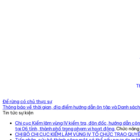
T
Để rừng có chủ thực sự
Thông báo về thời gian, địa điểm hướng dẫn ôn tập và Danh sách 
Tin tức sự kiện
Chi cục Kiểm lâm vùng IV kiểm tra, đôn đốc, hướng dẫn công
tại 06 tỉnh, thành phố trong phạm vi hoạt động.
Chức năng b
CHI BỘ CHI CỤC KIỂM LÂM VÙNG IV TỔ CHỨC TRAO QUY
Tiếp nhận, cứu hộ thành công một cá thể gấu ngựa do một