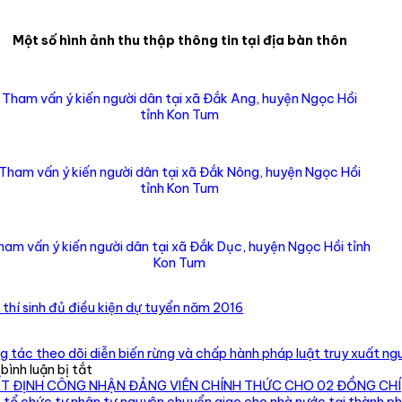
Một số hình ảnh thu thập thông tin tại địa bàn thôn
Tham vấn ý kiến người dân tại xã Đắk Ang, huyện Ngọc Hồi
tỉnh Kon Tum
Tham vấn ý kiến người dân tại xã Đắk Nông, huyện Ngọc Hồi
tỉnh Kon Tum
ham vấn ý kiến người dân tại xã Đắk Dục, huyện Ngọc Hồi tỉnh
Kon Tum
thí sinh đủ điều kiện dự tuyển năm 2016
 tác theo dõi diễn biến rừng và chấp hành pháp luật truy xuất ngu
ở
ình luận bị tắt
Chi
ẾT ĐỊNH CÔNG NHẬN ĐẢNG VIÊN CHÍNH THỨC CHO 02 ĐỒNG CHÍ
cục
 tổ chức tư nhân tự nguyên chuyển giao cho nhà nước tại thành p