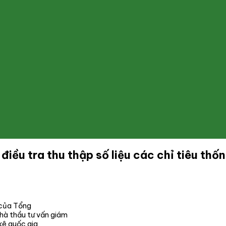
điều tra thu thập số liệu các chỉ tiêu th
của Tổng
hà thầu tư vấn giám
 kê quốc gia