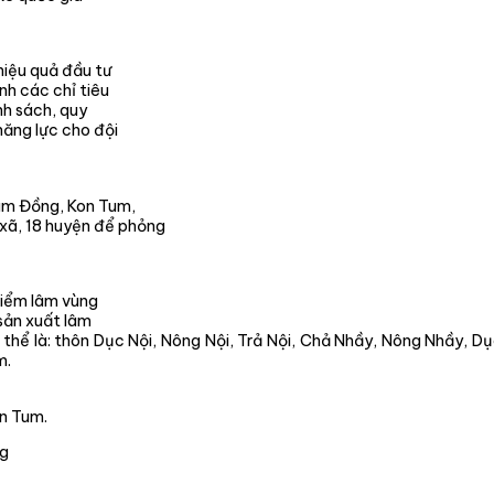
hiệu quả đầu tư
nh các chỉ tiêu
nh sách, quy
năng lực cho đội
Lâm Đồng, Kon Tum,
 xã, 18 huyện để phỏng
Kiểm lâm vùng
 sản xuất lâm
 thể là: thôn Dục Nội, Nông Nội, Trả Nội, Chả Nhầy, Nông Nhầy, D
m.
on Tum.
ng