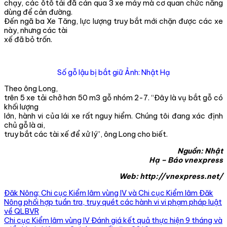
chạy, các ôtô tải đã cán qua 3 xe máy mà cơ quan chức năng
dùng để cản đường.
Đến ngã ba Xe Tăng, lực lượng truy bắt mới chặn được các xe
này, nhưng các tài
xế đã bỏ trốn.
Số gỗ lậu bị bắt giữ Ảnh: Nhật Hạ
Theo ông Long,
trên 5 xe tải chở hơn 50 m3 gỗ nhóm 2-7. “Đây là vụ bắt gỗ có
khối lượng
lớn, hành vi của lái xe rất nguy hiểm. Chúng tôi đang xác định
chủ gỗ là ai,
truy bắt các tài xế để xử lý”, ông Long cho biết.
Nguồn: Nhật
Hạ – Báo vnexpress
Web: http://vnexpress.net/
Đăk Nông: Chi cục Kiểm lâm vùng IV và Chi cục Kiểm lâm Đăk
Nông phối hợp tuần tra, truy quét các hành vi vi phạm pháp luật
về QLBVR
Chi cục Kiểm lâm vùng IV Đánh giá kết quả thực hiện 9 tháng và