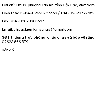
thể
biến
vật
NHẬN
do
rồng
rừng
rừng,
ĐẢNG
một
Địa chỉ
: Km09, phường Tân An, tỉnh Đắk Lắk, Việt Nam
Nam
và
động
VIÊN
tổ
Điện thoại
: +84-02623727559 / +84-02623727559
Mỹ
chấp
vật
CHÍNH
chức
hành
hoang
THỨC
tư
Fax
: +84-02623968557
pháp
dã
CHO
nhân
luật
02
tự
Email
: chicuckiemlamvungiv@gmail.com
truy
ĐỒNG
nguyên
xuất
CHÍ
chuyển
SĐT thường trực phòng, chữa cháy và bảo vệ rừng
:
nguồn
giao
02623.866.579
gốc
cho
lâm
nhà
Bản đồ
sản
nước
và
tại
xử
thành
lý
phố
vi
Đà
phạm
nẵng
trong
lĩnh
vực
Lâm
nghiệp
tại
06