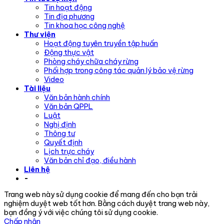
Tin hoạt động
Tin địa phương
Tin khoa học công nghệ
Thư viện
Hoạt động tuyên truyền tập huấn
Động thực vật
Phòng cháy chữa cháy rừng
Phối hợp trong công tác quản lý bảo vệ rừng
Video
Tài liệu
Văn bản hành chính
Văn bản QPPL
Luật
Nghị định
Thông tư
Quyết định
Lịch trực cháy
Văn bản chỉ đạo, điều hành
Liên hệ
-
Trang web này sử dụng cookie để mang đến cho bạn trải
nghiệm duyệt web tốt hơn. Bằng cách duyệt trang web này,
bạn đồng ý với việc chúng tôi sử dụng cookie.
Chấp nhận