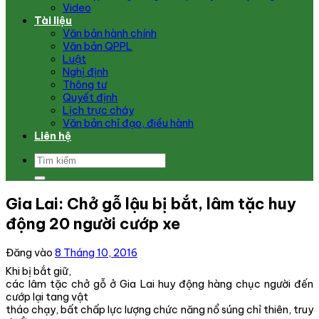
Video
Tài liệu
Văn bản hành chính
Văn bản QPPL
Luật
Nghị định
Thông tư
Quyết định
Lịch trực cháy
Văn bản chỉ đạo, điều hành
Liên hệ
Gia Lai: Chở gỗ lậu bị bắt, lâm tặc huy
động 20 người cướp xe
Đăng vào
8 Tháng 10, 2016
Khi bị bắt giữ,
các lâm tặc chở gỗ ở Gia Lai huy động hàng chục người đến
cướp lại tang vật
tháo chạy, bất chấp lực lượng chức năng nổ súng chỉ thiên, truy