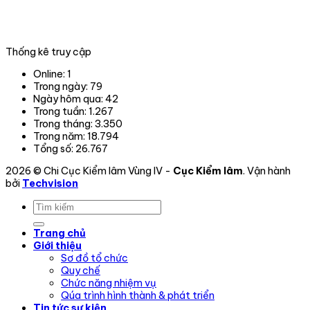
tỉnh,
thành
phố
trong
Thống kê truy cập
phạm
vi
Online:
1
hoạt
Trong ngày:
79
động.
Ngày hôm qua:
42
Trong tuần:
1.267
Trong tháng:
3.350
Trong năm:
18.794
Tổng số:
26.767
2026 © Chi Cục Kiểm lâm Vùng IV -
Cục Kiểm lâm
. Vận hành
bởi
Techvision
Trang chủ
Giới thiệu
Sơ đồ tổ chức
Quy chế
Chức năng nhiệm vụ
Qúa trình hình thành & phát triển
Tin tức sự kiện