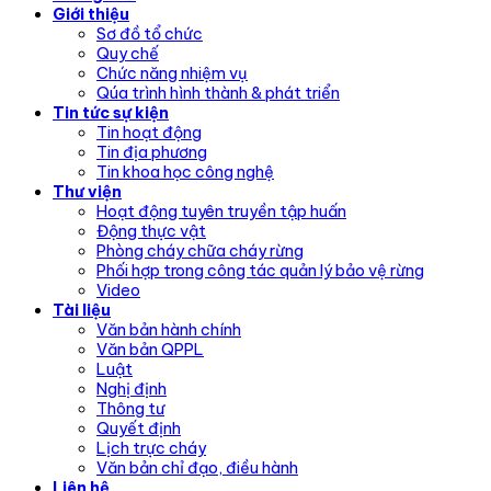
Giới thiệu
Sơ đồ tổ chức
Quy chế
Chức năng nhiệm vụ
Qúa trình hình thành & phát triển
Tin tức sự kiện
Tin hoạt động
Tin địa phương
Tin khoa học công nghệ
Thư viện
Hoạt động tuyên truyền tập huấn
Động thực vật
Phòng cháy chữa cháy rừng
Phối hợp trong công tác quản lý bảo vệ rừng
Video
Tài liệu
Văn bản hành chính
Văn bản QPPL
Luật
Nghị định
Thông tư
Quyết định
Lịch trực cháy
Văn bản chỉ đạo, điều hành
Liên hệ