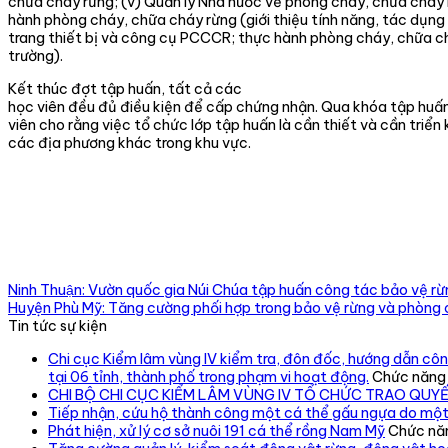
chữa cháy rừng; (v) Quản lý Nhà nước về phòng cháy, chữa cháy 
hành phòng cháy, chữa cháy rừng (giới thiệu tính năng, tác dụng
trang thiết bị và công cụ PCCCR; thực hành phòng cháy, chữa ch
trường).
Kết thúc đợt tập huấn, tất cả các
học viên đều đủ điều kiện để cấp chứng nhận. Qua khóa tập hu
viên cho rằng việc tổ chức lớp tập huấn là cần thiết và cần triển
các địa phương khác trong khu vực.
Ninh Thuận: Vườn quốc gia Núi Chúa tập huấn công tác bảo vệ r
Huyện Phù Mỹ: Tăng cường phối hợp trong bảo vệ rừng và phòng 
Tin tức sự kiện
Chi cục Kiểm lâm vùng IV kiểm tra, đôn đốc, hướng dẫn công
tại 06 tỉnh, thành phố trong phạm vi hoạt động.
Chức năng b
CHI BỘ CHI CỤC KIỂM LÂM VÙNG IV TỔ CHỨC TRAO QUY
Tiếp nhận, cứu hộ thành công một cá thể gấu ngựa do một
Phát hiện, xử lý cơ sở nuôi 191 cá thể rồng Nam Mỹ
Chức năn