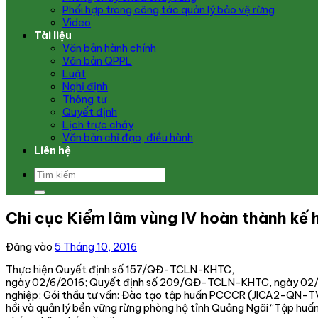
Phối hợp trong công tác quản lý bảo vệ rừng
Video
Tài liệu
Văn bản hành chính
Văn bản QPPL
Luật
Nghị định
Thông tư
Quyết định
Lịch trực cháy
Văn bản chỉ đạo, điều hành
Liên hệ
Chi cục Kiểm lâm vùng IV hoàn thành kế
Đăng vào
5 Tháng 10, 2016
Thực hiện Quyết định số 157/QĐ-TCLN-KHTC,
ngày 02/6/2016; Quyết định số 209/QĐ-TCLN-KHTC, ngày 02
nghiệp; Gói thầu tư vấn: Đào tạo tập huấn PCCCR (JICA2-QN-T
hồi và quản lý bền vững rừng phòng hộ tỉnh Quảng Ngãi “Tập huấ