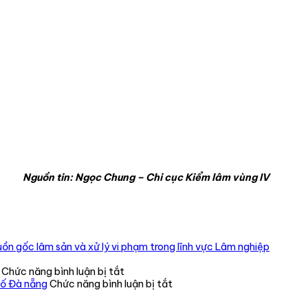
Nguồn tin: Ngọc Chung – Chi cục Kiểm lâm vùng IV
ồn gốc lâm sản và xử lý vi phạm trong lĩnh vực Lâm nghiệp
ở
Chức năng bình luận bị tắt
CHI
ở
hố Đà nẵng
Chức năng bình luận bị tắt
BỘ
Tiếp
CHI
nhận,