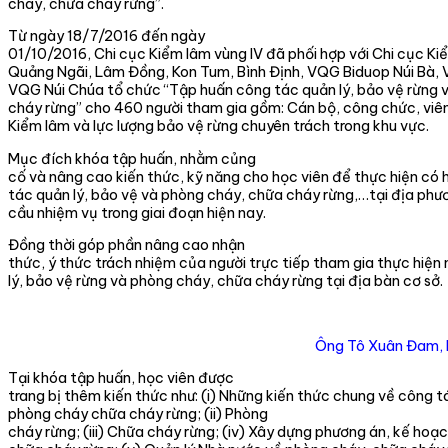
cháy, chữa cháy rừng”.
Từ ngày 18/7/2016 đến ngày
01/10/2016, Chi cục Kiểm lâm vùng IV đã phối hợp với Chi cục Ki
Quảng Ngãi, Lâm Đồng, Kon Tum, Bình Định, VQG Biduop Núi Bà
VQG Núi Chúa tổ chức “Tập huấn công tác quản lý, bảo vệ rừng 
cháy rừng” cho 460 người tham gia gồm: Cán bộ, công chức, viên
Kiểm lâm và lực lượng bảo vệ rừng chuyên trách trong khu vực.
Mục đích khóa tập huấn, nhằm củng
cố và nâng cao kiến thức, kỹ năng cho học viên để thực hiện có 
tác quản lý, bảo vệ và phòng cháy, chữa cháy rừng,…tại địa phư
cầu nhiệm vụ trong giai đoạn hiện nay.
Đồng thời góp phần nâng cao nhận
thức, ý thức trách nhiệm của người trực tiếp tham gia thực hiện
lý, bảo vệ rừng và phòng cháy, chữa cháy rừng tại địa bàn cơ sở.
Ông Tô Xuân Đam, Ph
Tại khóa tập huấn, học viên được
trang bị thêm kiến thức như: (i) Những kiến thức chung về công t
phòng cháy chữa cháy rừng; (ii) Phòng
cháy rừng; (iii) Chữa cháy rừng; (iv) Xây dựng phương án, kế hoạ