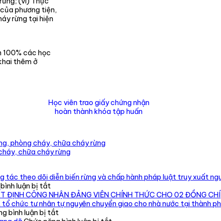
rừng; (vi) Thực
 của phương tiện,
áy rừng tại hiện
ấn 100% các học
 khai thêm ở
Học viên trao giấy chứng nhận
hoàn thành khóa tập huấn
ừng, phòng cháy, chữa cháy rừng
cháy, chữa cháy rừng
 tác theo dõi diễn biến rừng và chấp hành pháp luật truy xuất ngu
ở
ình luận bị tắt
Chi
ẾT ĐỊNH CÔNG NHẬN ĐẢNG VIÊN CHÍNH THỨC CHO 02 ĐỒNG CHÍ
cục
 tổ chức tư nhân tự nguyên chuyển giao cho nhà nước tại thành p
Kiểm
ở
g bình luận bị tắt
lâm
Phát
ở