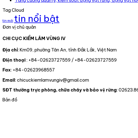
Tăng cường quản lý, kiểm soát động vật rừng, động vật h
Tag Cloud
tin nổi bật
tin mới
Đơn vị chủ quản
CHI CỤC KIỂM LÂM VÙNG IV
Địa chỉ
: Km09, phường Tân An, tỉnh Đắk Lắk, Việt Nam
Điện thoại
: +84-02623727559 / +84-02623727559
Fax
: +84-02623968557
Email
: chicuckiemlamvungiv@gmail.com
SĐT thường trực phòng, chữa cháy và bảo vệ rừng
: 02623.8
Bản đồ