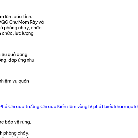
ểm lâm các tỉnh:
, VQG Chư Mom Rây và
và phòng cháy, chữa
 chức, lực lượng
hiệu quả công
ơng, đáp ứng nhu
 nhiệm vụ quản
ó Chi cục trưởng Chi cục Kiểm lâm vùng IV phát biểu khai mạc 
ác bảo vệ rừng,
ch phòng cháy,