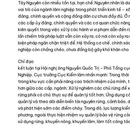
Tây Nguyên còn nhiều tồn tại, hạn chế. Nguyên nhân là do:
vai trò của ngành lâm nghiệp trong phát triển kinh tế – 
đảng, chính quyền và cộng đồng dân cư chưa đầy đủ. Ở m
các cấp ủy đảng, chính quyền và các cơ quan chức năng
kiên quyết trong việc xử lý các hành vi vi phạm dẫn đến r
lấn chiếm trái pháp luật vẫn còn xảy ra, có nơi còn xảy r
biện pháp ngăn chặn triệt để. Hệ thống cơ chế, chính sác
nghiệp còn chồng chéo, chưa đồng bộ gây khó khăn cho q
Chỉ đạo
kết luận tại Hội nghị ông Nguyễn Quốc Trị – Phó Tổng c
Nghiệp, Cục trưởng Cục Kiểm lâm nhấn mạnh: Trong thời 
trong khu vực cần phải nâng cao trách nhiệm của mình, 
hơn giữa các cấp, ngành; Xử lý nghiêm các chủ rừng để x
rừng phải có chủ thực sự để quản lý tốt hơn; Ứng dụng c
quản lý và theo dõi diễn biến tài nguyên rừng, cảnh báo,
và phát hiện sớm các điểm cháy. Trong đó, lực lượng kiể
phương, ngoài thực hiện nhiệm vụ quản lý bảo vệ rừng còn
sử dụng rừng, khuyến nông, khuyến lâm, làm tốt công tác