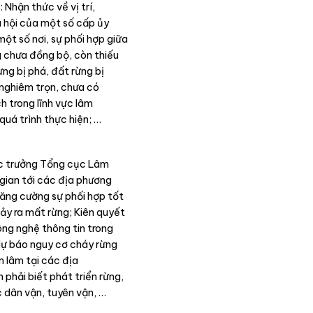
 Nhận thức về vị trí,
xã hội của một số cấp ủy
ột số nơi, sự phối hợp giữa
 chưa đồng bộ, còn thiếu
ừng bị phá, đất rừng bị
a nghiêm trọn, chưa có
h trong lĩnh vực lâm
uá trình thực hiện; …
ục trưởng Tổng cục Lâm
gian tới các địa phương
tăng cường sự phối hợp tốt
ảy ra mất rừng; Kiên quyết
ông nghệ thông tin trong
 dự báo nguy cơ cháy rừng
m lâm tại các địa
 phải biết phát triển rừng,
 dân vận, tuyên vận, …