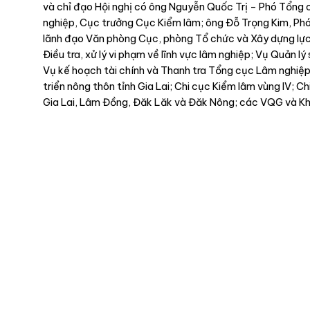
và chỉ đạo Hội nghị có ông Nguyễn Quốc Trị – Phó Tổng
nghiệp, Cục trưởng Cục Kiểm lâm; ông Đỗ Trọng Kim, Ph
lãnh đạo Văn phòng Cục, phòng Tổ chức và Xây dựng lực 
Điều tra, xử lý vi phạm về lĩnh vực lâm nghiệp; Vụ Quản lý
Vụ kế hoạch tài chính và Thanh tra Tổng cục Lâm nghiệp
triển nông thôn tỉnh Gia Lai; Chi cục Kiểm lâm vùng IV; C
Gia Lai, Lâm Đồng, Đăk Lăk và Đăk Nông; các VQG và Kh