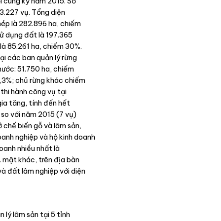
ới cùng kỳ năm 2015. Số
 3.227 vụ. Tổng diện
phép là 282.896 ha, chiếm
ử dụng đất là 197.365
là 85.261 ha, chiếm 30%.
tại các ban quản lý rừng
ước: 51.750 ha, chiếm
8,3%; chủ rừng khác chiếm
thi hành công vụ tại
ia tăng, tính đến hết
 so với năm 2015 (7 vụ)
ở chế biến gỗ và lâm sản,
oanh nghiệp và hộ kinh doanh
doanh nhiều nhất là
… mặt khác, trên địa bàn
và đất lâm nghiệp với diện
 lý lâm sản tại 5 tỉnh