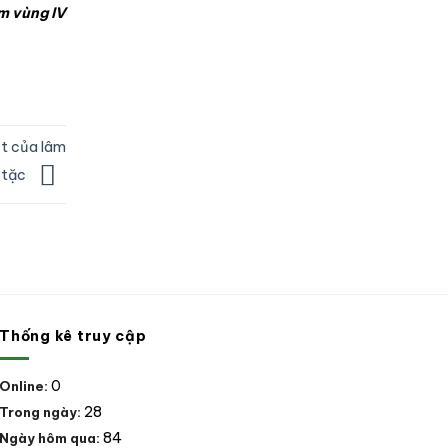
m vùng IV
ệt của lâm
tặc
Thống kê truy cập
0
Online:
28
Trong ngày:
84
Ngày hôm qua: