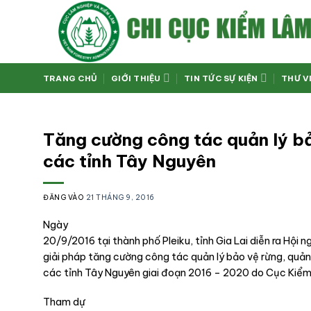
Bỏ
qua
nội
dung
TRANG CHỦ
GIỚI THIỆU
TIN TỨC SỰ KIỆN
THƯ V
Tăng cường công tác quản lý bả
các tỉnh Tây Nguyên
ĐĂNG VÀO
21 THÁNG 9, 2016
Ngày
20/9/2016 tại thành phố Pleiku, tỉnh Gia Lai diễn ra Hội n
giải pháp tăng cường công tác quản lý bảo vệ rừng, quản 
các tỉnh Tây Nguyên giai đoạn 2016 – 2020 do Cục Kiểm
Tham dự