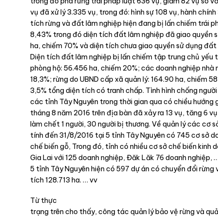
trong đó phá rừng trái pháp luật 636 vụ, giảm 82 vụ so v
vụ đã xử lý 3.335 vụ, trong đó: hình sự 108 vụ, hành chính
tích rừng và đất lâm nghiệp hiện đang bị lấn chiếm trái 
8,43% trong đó diện tích đất lâm nghiệp đã giao quyền s
ha, chiếm 70% và diện tích chưa giao quyền sử dụng đất 
Diện tích đất lâm nghiệp bị lấn chiếm tập trung chủ yếu 
phòng hộ: 56.456 ha, chiếm 20%; các doanh nghiệp nhà n
18,3%; rừng do UBND cấp xã quản lý: 164.90 ha, chiếm 5
3,5% tổng diện tích có tranh chấp. Tình hình chống người 
các tỉnh Tây Nguyên trong thời gian qua có chiều hướng g
tháng 8 năm 2016 trên địa bàn đã xảy ra 13 vụ, tăng 6 vụ
làm chết 1 người, 30 người bị thương. Về quản lý các cơ s
tính đến 31/8/2016 tại 5 tỉnh Tây Nguyên có 745 cơ sở d
chế biến gỗ, Trong đó, tỉnh có nhiều cơ sở chế biến kinh 
Gia Lai với 125 doanh nghiệp, Đăk Lăk 76 doanh nghiệp, 
5 tỉnh Tây Nguyên hiện có 597 dự án có chuyển đổi rừng 
tích 128.713 ha. … vv
Từ thực
trạng trên cho thấy, công tác quản lý bảo vệ rừng và quản