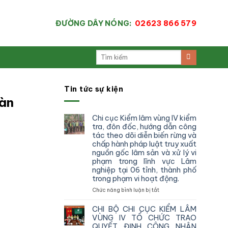
ĐƯỜNG DÂY NÓNG:
02623 866 579
Tin tức sự kiện
bàn
Chi cục Kiểm lâm vùng IV kiểm
tra, đôn đốc, hướng dẫn công
tác theo dõi diễn biến rừng và
chấp hành pháp luật truy xuất
nguồn gốc lâm sản và xử lý vi
phạm trong lĩnh vực Lâm
nghiệp tại 06 tỉnh, thành phố
trong phạm vi hoạt động.
ở
Chức năng bình luận bị tắt
Chi
cục
CHI BỘ CHI CỤC KIỂM LÂM
Kiểm
VÙNG IV TỔ CHỨC TRAO
lâm
QUYẾT ĐỊNH CÔNG NHẬN