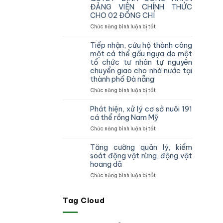
vùng
ĐẢNG VIÊN CHÍNH THỨC
IV
CHO 02 ĐỒNG CHÍ
kiểm
tra,
ở
Chức năng bình luận bị tắt
đôn
CHI
đốc,
BỘ
Tiếp nhận, cứu hộ thành công
hướng
CHI
một cá thể gấu ngựa do một
dẫn
CỤC
tổ chức tư nhân tự nguyên
công
KIỂM
chuyển giao cho nhà nước tại
tác
LÂM
thành phố Đà nẵng
theo
VÙNG
dõi
IV
ở
Chức năng bình luận bị tắt
diễn
TỔ
Tiếp
biến
CHỨC
nhận,
Phát hiện, xử lý cơ sở nuôi 191
rừng
TRAO
cứu
cá thể rồng Nam Mỹ
và
QUYẾT
hộ
ở
Chức năng bình luận bị tắt
chấp
ĐỊNH
thành
Phát
hành
CÔNG
công
hiện,
pháp
NHẬN
một
Tăng cường quản lý, kiểm
xử
luật
ĐẢNG
cá
soát động vật rừng, động vật
lý
truy
VIÊN
thể
hoang dã
cơ
xuất
CHÍNH
gấu
ở
Chức năng bình luận bị tắt
sở
nguồn
THỨC
ngựa
Tăng
nuôi
gốc
CHO
do
cường
191
lâm
02
một
quản
Tag Cloud
cá
sản
ĐỒNG
tổ
lý,
thể
và
CHÍ
chức
kiểm
rồng
xử
tư
soát