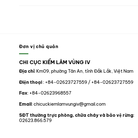
Đơn vị chủ quản
CHI CỤC KIỂM LÂM VÙNG IV
Địa chỉ
: Km09, phường Tân An, tỉnh Đắk Lắk, Việt Nam
Điện thoại
: +84-02623727559 / +84-02623727559
Fax
: +84-02623968557
Email
: chicuckiemlamvungiv@gmail.com
SĐT thường trực phòng, chữa cháy và bảo vệ rừng
:
02623.866.579