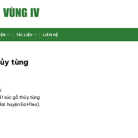
IỆN
TÀI LIỆU
LIÊN HỆ
hủy tùng
i
41 súc gỗ thủy tùng
al, huyện Ea H’leo).