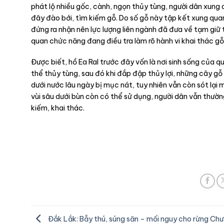
phát lộ nhiều gốc, cành, ngọn thủy tùng, người dân xung
đây đào bới, tìm kiếm gỗ. Do số gỗ này tập kết xung qua
đứng ra nhận nên lực lượng liên ngành đã đưa về tạm giữ 
quan chức năng đang điều tra làm rõ hành vi khai thác gỗ
Được biết, hồ Ea Ral trước đây vốn là nơi sinh sống của q
thể thủy tùng, sau đó khi đắp đập thủy lợi, những cây gỗ
dưới nước lâu ngày bị mục nát, tuy nhiên vẫn còn sót lại
vùi sâu dưới bùn còn có thể sử dụng, người dân vẫn thườn
kiếm, khai thác.
Đắk Lắk: Bẫy thú, súng săn – mối nguy cho rừng Chư