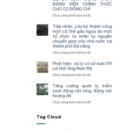
vùng
ĐẢNG VIÊN CHÍNH THỨC
IV
CHO 02 ĐỒNG CHÍ
kiểm
tra,
ở
Chức năng bình luận bị tắt
đôn
CHI
đốc,
BỘ
Tiếp nhận, cứu hộ thành công
hướng
CHI
một cá thể gấu ngựa do một
dẫn
CỤC
tổ chức tư nhân tự nguyên
công
KIỂM
chuyển giao cho nhà nước tại
tác
LÂM
thành phố Đà nẵng
theo
VÙNG
dõi
IV
ở
Chức năng bình luận bị tắt
diễn
TỔ
Tiếp
biến
CHỨC
nhận,
Phát hiện, xử lý cơ sở nuôi 191
rừng
TRAO
cứu
cá thể rồng Nam Mỹ
và
QUYẾT
hộ
ở
Chức năng bình luận bị tắt
chấp
ĐỊNH
thành
Phát
hành
CÔNG
công
hiện,
pháp
NHẬN
một
Tăng cường quản lý, kiểm
xử
luật
ĐẢNG
cá
soát động vật rừng, động vật
lý
truy
VIÊN
thể
hoang dã
cơ
xuất
CHÍNH
gấu
ở
Chức năng bình luận bị tắt
sở
nguồn
THỨC
ngựa
Tăng
nuôi
gốc
CHO
do
cường
191
lâm
02
một
quản
Tag Cloud
cá
sản
ĐỒNG
tổ
lý,
thể
và
CHÍ
chức
kiểm
rồng
xử
tư
soát