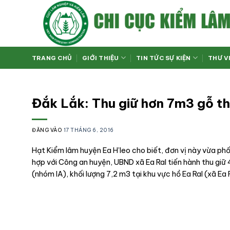
Bỏ
qua
nội
dung
TRANG CHỦ
GIỚI THIỆU
TIN TỨC SỰ KIỆN
THƯ V
Đắk Lắk: Thu giữ hơn 7m3 gỗ t
ĐĂNG VÀO
17 THÁNG 6, 2016
Hạt Kiểm lâm huyện Ea H’leo cho biết, đơn vị này vừa phố
hợp với Công an huyện, UBND xã Ea Ral tiến hành thu giữ 
(nhóm IA), khối lượng 7,2 m3 tại khu vực hồ Ea Ral (xã Ea R