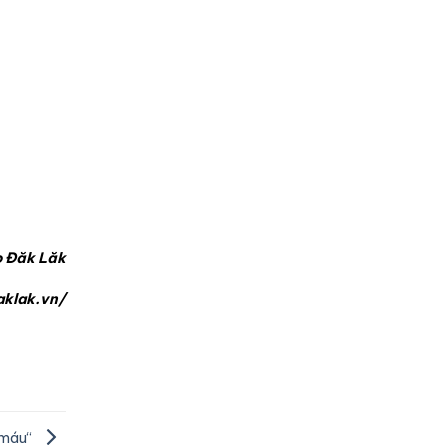
o Đăk Lăk
klak.vn/
 máu“