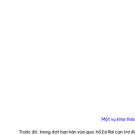
Một vụ khai thá
Trước đó, trong đợt hạn hán vừa qua, hồ Ea Ral cạn trơ đ