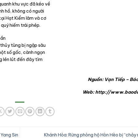
 quanh khu vực đã kéo về
nh hồ, không có người
tại Hạt Kiểm lâm và cơ
 quý hiếm trái phép.
uần
 thủy tùng bị ngập sâu
 một số gốc, cành ngọn
g lén lút đến đây tìm
Nguồn: Vạn Tiếp – Bá
Web: http://www.baoda
 Yang Sin
Khánh Hòa: Rừng phòng hộ Hòn Hèo bị “chảy