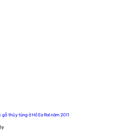
c gỗ thủy tùng ở Hồ Ea Ral năm 2011
áy