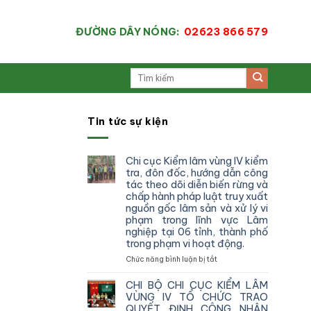
ĐƯỜNG DÂY NÓNG:
02623 866 579
Tin tức sự kiện
Chi cục Kiểm lâm vùng IV kiểm
tra, đôn đốc, hướng dẫn công
tác theo dõi diễn biến rừng và
chấp hành pháp luật truy xuất
nguồn gốc lâm sản và xử lý vi
phạm trong lĩnh vực Lâm
nghiệp tại 06 tỉnh, thành phố
trong phạm vi hoạt động.
ở
Chức năng bình luận bị tắt
Chi
cục
CHI BỘ CHI CỤC KIỂM LÂM
Kiểm
VÙNG IV TỔ CHỨC TRAO
lâm
QUYẾT ĐỊNH CÔNG NHẬN