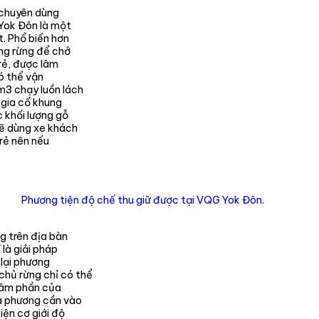
 chuyên dùng
 Yok Đôn là một
t. Phổ biến hơn
ong rừng để chở
 rẻ, được lâm
ó thể vận
m3 chạy luồn lách
 gia cố khung
 khối lượng gỗ
sẽ dùng xe khách
 rẻ nên nếu
Phương tiện độ chế thu giữ được tại VQG Yok Đôn.
g trên địa bàn
 là giải pháp
 lại phương
chủ rừng chỉ có thể
 lâm phần của
ịa phương cần vào
iện cơ giới độ