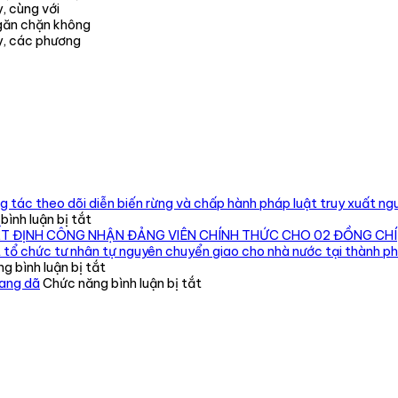
y, cùng với
ngăn chặn không
y, các phương
 tác theo dõi diễn biến rừng và chấp hành pháp luật truy xuất ngu
ở
ình luận bị tắt
Chi
ẾT ĐỊNH CÔNG NHẬN ĐẢNG VIÊN CHÍNH THỨC CHO 02 ĐỒNG CHÍ
cục
 tổ chức tư nhân tự nguyên chuyển giao cho nhà nước tại thành p
Kiểm
ở
g bình luận bị tắt
lâm
Phát
ở
oang dã
Chức năng bình luận bị tắt
vùng
hiện,
Tăng
IV
xử
cường
kiểm
lý
quản
tra,
cơ
lý,
đôn
sở
kiểm
đốc,
nuôi
soát
hướng
191
động