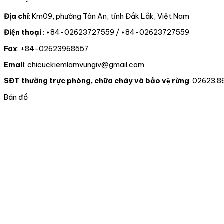
Địa chỉ
: Km09, phường Tân An, tỉnh Đắk Lắk, Việt Nam
Điện thoại
: +84-02623727559 / +84-02623727559
Fax
: +84-02623968557
Email
: chicuckiemlamvungiv@gmail.com
SĐT thường trực phòng, chữa cháy và bảo vệ rừng
: 02623.8
Bản đồ