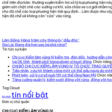
chế trên địa bàn; thường xuyên kiểm tra xử lý loại phương tiện nà
giám sát chặt chẽ các xưởng cơ khí, sửa chữa xe cơ giới nhằm 
cho độ chế các loại phương tiện trái quy định… Làm được như vậ
tiện độ chế sẽ không còn “cửa” vào rừng.
Lâm Đồng: Hàng trăm cây thông bị “đầu độc”
Gia Lai: Đang đại hạn sao lại phá rừng?
Tin tức sự kiện
Chi cục Kiểm lâm vùng IV kiểm tra, đôn đốc, hướng dẫn công
tại 06 tỉnh, thành phố trong phạm vi hoạt động.
Chức năng b
CHI BỘ CHI CỤC KIỂM LÂM VÙNG IV TỔ CHỨC TRAO QUY
Tiếp nhận, cứu hộ thành công một cá thể gấu ngựa do một
Phát hiện, xử lý cơ sở nuôi 191 cá thể rồng Nam Mỹ
Chức năn
Tăng cường quản lý, kiểm soát động vật rừng, động vật h
Tag Cloud
tin nổi bật
tin mới
Đơn vị chủ quản
CHI CỤC KIỂM LÂM VÙNG IV