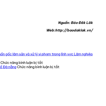
Nguồn: Báo Đăk Lăk
Web:http://baodaklak.vn/
ồn gốc lâm sản và xử lý vi phạm trong lĩnh vực Lâm nghiệp
ở
Chức năng bình luận bị tắt
CHI
ở
hố Đà nẵng
Chức năng bình luận bị tắt
BỘ
Tiếp
CHI
nhận,
CỤC
cứu
KIỂM
hộ
LÂM
thành
VÙNG
công
IV
một
TỔ
cá
CHỨC
thể