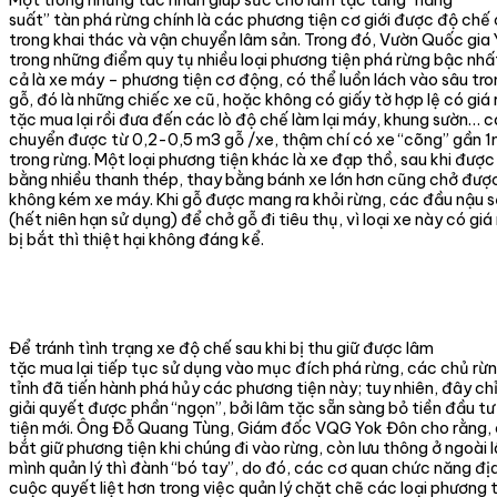
Một trong những tác nhân giúp sức cho lâm tặc tăng “năng
suất” tàn phá rừng chính là các phương tiện cơ giới được độ chế
trong khai thác và vận chuyển lâm sản. Trong đó, Vườn Quốc gia
trong những điểm quy tụ nhiều loại phương tiện phá rừng bậc nhấ
cả là xe máy – phương tiện cơ động, có thể luồn lách vào sâu tr
gỗ, đó là những chiếc xe cũ, hoặc không có giấy tờ hợp lệ có giá
tặc mua lại rồi đưa đến các lò độ chế làm lại máy, khung sườn… c
chuyển được từ 0,2-0,5 m3 gỗ /xe, thậm chí có xe “cõng” gần 1
trong rừng. Một loại phương tiện khác là xe đạp thồ, sau khi được
bằng nhiều thanh thép, thay bằng bánh xe lớn hơn cũng chở được
không kém xe máy. Khi gỗ được mang ra khỏi rừng, các đầu nậu 
(hết niên hạn sử dụng) để chở gỗ đi tiêu thụ, vì loại xe này có giá
bị bắt thì thiệt hại không đáng kể.
Để tránh tình trạng xe độ chế sau khi bị thu giữ được lâm
tặc mua lại tiếp tục sử dụng vào mục đích phá rừng, các chủ rừn
tỉnh đã tiến hành phá hủy các phương tiện này; tuy nhiên, đây chỉ
giải quyết được phần “ngọn”, bởi lâm tặc sẵn sàng bỏ tiền đầu tư
tiện mới. Ông Đỗ Quang Tùng, Giám đốc VQG Yok Đôn cho rằng, 
bắt giữ phương tiện khi chúng đi vào rừng, còn lưu thông ở ngoài
mình quản lý thì đành “bó tay”, do đó, các cơ quan chức năng đ
cuộc quyết liệt hơn trong việc quản lý chặt chẽ các loại phương t