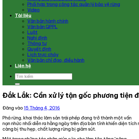
Phối hợp trong công tác quản lý bảo vệ rừng
Video
Tài liệu
Văn bản hành chính
Văn bản QPPL
Luật
Nghị định
Thông tư
Quyết định
Lịch trực cháy
Văn bản chỉ đạo, điều hành
Liên hệ
Đắk Lắk: Cần xử lý tận gốc phương tiện 
Đăng vào
15 Tháng 4, 2016
Phá rừng, khai thác lâm sản trái phép đang trở thành một vấn
nạn nhức nhối diễn ra hằng ngày trên địa bàn tỉnh khiến diện tích
càng bị thu hẹp, chất lượng rừng bị giảm sút.