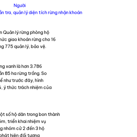
Người
n tra, quản lý diện tích rừng nhận khoán
n Quản lý rừng phòng hộ
hức giao khoán rừng cho 16
g 775 quản lý, bảo vệ.
ờng xanh là hơn 3.786
ần 85 ha rừng trồng. So
ể như trước đây, hình
ủ, ý thức trách nhiệm của
một số hộ dân trong bon thành
m, triển khai nhiệm vụ
ong nhóm cử 2 đến 3 hộ
 phát hiện đối tượng