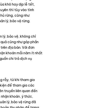
a khô hay dịp lễ tết,
uyên thì tùy vào tình
 chủ rừng, cũng như
n lý, bảo vệ rừng.
 lý, bảo vệ, không chỉ
u quả cũng như góp phần
trên địa bàn. Với đơn
hận khoán mỗi năm ít nhất
guồn chi trả dịch vụ
g rẫy, từ khi tham gia
 kiện để tham gia các
ên truyền liên quan đến
a nhận khoán, ý thức,
uản lý, bảo vệ rừng đã
khoản thu nhập để trang