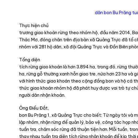
dân bon Bu Prăng tuầ
Thực hiện chủ
trương giao khoán rừng theo nhóm hộ, đầu năm 2014, Ba
Thác Mơ, đóng chân trên địa bàn xã Quảng Trực đã tổ c
nhóm với 281 hộ dân, xã đội Quảng Trực và Đồn Biên phòn
Tổng diện
tích rừng giao khoán là hơn 3.894 ha, trong đó, rừng thư
ha, rừng gỗ thường xanh hỗn giao tre, nứa hơn 23 ha và g
với hình thức giao khoán theo cộng đồng bon và hộ cá th
thức giao khoán nhóm hộ đã phát huy được vai trò tự ch
người dân nhận khoán.
Ông Điểu Đắt,
bon Bu Prăng 1, xã Quảng Trực cho biết: Từ ngày tôi và 
lập nhóm, nhận rừng để quản lý, bảo vệ, công tác họp nhó
tuần tra, chăm sóc rừng đã thuận tiện hơn. Mỗi tuần, tr
thay nhau tuần tra diện tích rừng nhận khoán để kịp thời