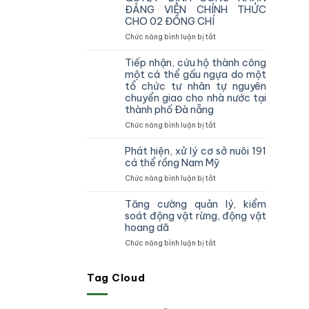
vùng
ĐẢNG VIÊN CHÍNH THỨC
IV
CHO 02 ĐỒNG CHÍ
kiểm
tra,
ở
Chức năng bình luận bị tắt
đôn
CHI
đốc,
BỘ
Tiếp nhận, cứu hộ thành công
hướng
CHI
một cá thể gấu ngựa do một
dẫn
CỤC
tổ chức tư nhân tự nguyên
công
KIỂM
chuyển giao cho nhà nước tại
tác
LÂM
thành phố Đà nẵng
theo
VÙNG
dõi
IV
ở
Chức năng bình luận bị tắt
diễn
TỔ
Tiếp
biến
CHỨC
nhận,
Phát hiện, xử lý cơ sở nuôi 191
rừng
TRAO
cứu
cá thể rồng Nam Mỹ
và
QUYẾT
hộ
ở
Chức năng bình luận bị tắt
chấp
ĐỊNH
thành
Phát
hành
CÔNG
công
hiện,
pháp
NHẬN
một
Tăng cường quản lý, kiểm
xử
luật
ĐẢNG
cá
soát động vật rừng, động vật
lý
truy
VIÊN
thể
hoang dã
cơ
xuất
CHÍNH
gấu
ở
Chức năng bình luận bị tắt
sở
nguồn
THỨC
ngựa
Tăng
nuôi
gốc
CHO
do
cường
191
lâm
02
một
quản
Tag Cloud
cá
sản
ĐỒNG
tổ
lý,
thể
và
CHÍ
chức
kiểm
rồng
xử
tư
soát