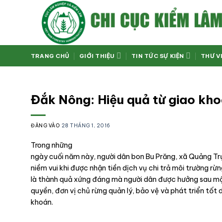
Bỏ
qua
nội
dung
TRANG CHỦ
GIỚI THIỆU
TIN TỨC SỰ KIỆN
THƯ V
Đắk Nông: Hiệu quả từ giao kh
ĐĂNG VÀO
28 THÁNG 1, 2016
Trong những
ngày cuối năm này, người dân bon Bu Prăng, xã Quảng T
niềm vui khi được nhận tiền dịch vụ chi trả môi trường r
là thành quả xứng đáng mà người dân được hưởng sau m
quyền, đơn vị chủ rừng quản lý, bảo vệ và phát triển tốt 
khoán.