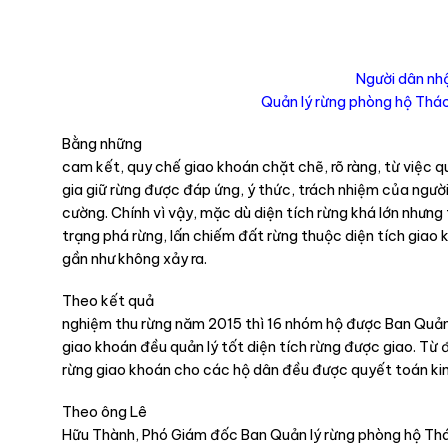
Người dân nh
Quản lý rừng phòng hộ Thác 
Bằng những
cam kết, quy chế giao khoán chặt chẽ, rõ ràng, từ việc q
gia giữ rừng được đáp ứng, ý thức, trách nhiệm của ngư
cường. Chính vì vậy, mặc dù diện tích rừng khá lớn nhưng 
trạng phá rừng, lấn chiếm đất rừng thuộc diện tích gia
gần như không xảy ra.
Theo kết quả
nghiệm thu rừng năm 2015 thì 16 nhóm hộ được Ban Quản
giao khoán đều quản lý tốt diện tích rừng được giao. Từ 
rừng giao khoán cho các hộ dân đều được quyết toán kin
Theo ông Lê
Hữu Thành, Phó Giám đốc Ban Quản lý rừng phòng hộ Thác