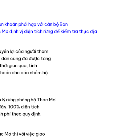
ận khoán phối hợp với cán bộ Ban
Mơ định vị diện tích rừng để kiểm tra thực địa
uyền lợi của người tham
ời dân cũng đã được tăng
thời gian qua, tình
o khoán cho các nhóm hộ
 lý rừng phòng hộ Thác Mơ
đây, 100% diện tích
h phí theo quy định.
 Mơ thì với việc giao