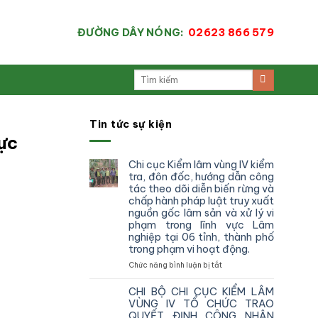
ĐƯỜNG DÂY NÓNG:
02623 866 579
Tin tức sự kiện
ực
Chi cục Kiểm lâm vùng IV kiểm
tra, đôn đốc, hướng dẫn công
tác theo dõi diễn biến rừng và
chấp hành pháp luật truy xuất
nguồn gốc lâm sản và xử lý vi
phạm trong lĩnh vực Lâm
nghiệp tại 06 tỉnh, thành phố
trong phạm vi hoạt động.
ở
Chức năng bình luận bị tắt
Chi
cục
CHI BỘ CHI CỤC KIỂM LÂM
Kiểm
VÙNG IV TỔ CHỨC TRAO
lâm
QUYẾT ĐỊNH CÔNG NHẬN