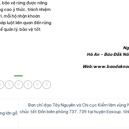
, bảo vệ rừng được nâng
g cao ý thức, trách nhiệm
vì, mỗi hộ nhận khoán
áp luật liên quan đến rừng.
ể quản lý, bảo vệ tốt
Ng
Hà An – Báo Đắk Nô
Web:www.baodaknon
Ban chỉ đạo Tây Nguyên và Chi cục Kiểm lâm vùng 
chúc tết Đồn biên phòng 737, 739 tại huyện Easoup, tỉ
ợng lớn gỗ