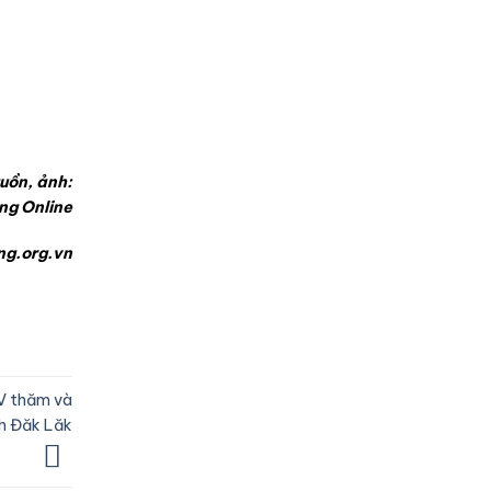
uồn, ảnh:
ng Online
g.org.vn
IV thăm và
nh Đăk Lăk