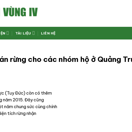
IỆN
TÀI LIỆU
LIÊN HỆ
oán rừng cho các nhóm hộ ở Quảng Tr
rực (Tuy Đức) còn có thêm
ừng năm 2015. Đây cũng
ột năm chung sức cùng chính
diện tích rừng nhận