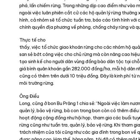
phá, lấn chiếm rừng. Trong những dịp cao điểm như vào mù
ngoài việc luân phiên cắt cử các hộ quản lý rừng thường x
hình, cả nhóm sẽ tổ chức tuần tra, báo cáo tình hình với
chính quyền địa phương về phòng, chống cháy rừng và quả
Thực tế cho
thấy, việc tổ chức giao khoán rừng cho các nhóm hộ quản
san sẻ bớt công việc cho chủ rừng mà còn nâng cao hiệ
tạo sinh kế cho người dân vùng đồng bào dân tộc tại chỗ 
giá bình quân khoán gần 282.000 đồng/ha, mỗi hộ dân n
cũng có thêm trên dưới 10 triệu đồng. Đây là kinh phí từ n
môi trường rừng.
Ông Điểu
Long, cũng ở bon Bu Prăng 1 chia sẻ: “Ngoài việc làm nươn
quản lý, bảo vệ rừng, bà con trong bon còn có thêm điều
hoạt động cộng đồng như hội họp, tham gia các buổi tuy
rừng cũng như tuần tra, quản lý, bảo vệ rừng. Khi tham gi
trách nhiệm của tôi cũng như các gia đình trong bon về q
được nâng cao. Hơn thế, hàng năm, tôi đã có thêm một 