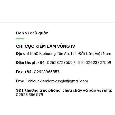
Đơn vị chủ quản
CHI CỤC KIỂM LÂM VÙNG IV
Địa chỉ
: Km09, phường Tân An, tỉnh Đắk Lắk, Việt Nam
Điện thoại
: +84-02623727559 / +84-02623727559
Fax
: +84-02623968557
Email
: chicuckiemlamvungiv@gmail.com
SĐT thường trực phòng, chữa cháy và bảo vệ rừng
:
02623.866.579