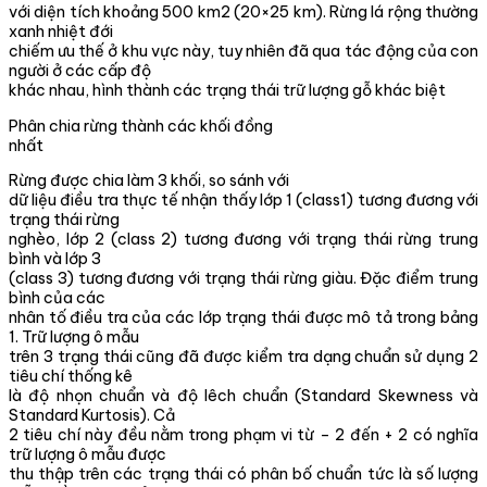
với diện tích khoảng 500 km2 (20×25 km). Rừng lá rộng thường
xanh nhiệt đới
chiếm ưu thế ở khu vực này, tuy nhiên đã qua tác động của con
người ở các cấp độ
khác nhau, hình thành các trạng thái trữ lượng gỗ khác biệt
Phân chia rừng thành các khối đồng
nhất
Rừng được chia làm 3 khối, so sánh với
dữ liệu điều tra thực tế nhận thấy lớp 1 (class1) tương đương với
trạng thái rừng
nghèo, lớp 2 (class 2) tương đương với trạng thái rừng trung
bình và lớp 3
(class 3) tương đương với trạng thái rừng giàu. Đặc điểm trung
bình của các
nhân tố điều tra của các lớp trạng thái được mô tả trong bảng
1. Trữ lượng ô mẫu
trên 3 trạng thái cũng đã được kiểm tra dạng chuẩn sử dụng 2
tiêu chí thống kê
là độ nhọn chuẩn và độ lêch chuẩn (Standard Skewness và
Standard Kurtosis). Cả
2 tiêu chí này đều nằm trong phạm vi từ – 2 đến + 2 có nghĩa
trữ lượng ô mẫu được
thu thập trên các trạng thái có phân bố chuẩn tức là số lượng