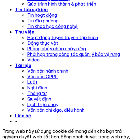
Qúa trình hình thành & phát triển
Tin tức sự kiện
Tin hoạt động
Tin địa phương
Tin khoa học công nghệ
Thư viện
Hoạt động tuyên truyền tập huấn
Động thực vật
Phòng cháy chữa cháy rừng
Phối hợp trong công tác quản lý bảo vệ rừng
Video
Tài liệu
Văn bản hành chính
Văn bản QPPL
Luật
Nghị định
Thông tư
Quyết định
Lịch trực cháy
Văn bản chỉ đạo, điều hành
Liên hệ
-
Trang web này sử dụng cookie để mang đến cho bạn trải
nghiệm duyệt web tốt hơn. Bằng cách duyệt trang web này,