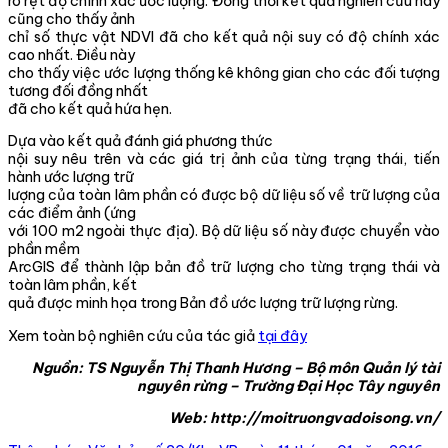
rõ rệt độ chính xác ước lượng. Đồng thời kết quả nghiên cứu này
cũng cho thấy ảnh
chỉ số thực vật NDVI đã cho kết quả nội suy có độ chính xác
cao nhất. Điều này
cho thấy việc ước lượng thống kê không gian cho các đối tượng
tương đối đồng nhất
đã cho kết quả hứa hẹn.
Dựa vào kết quả đánh giá phương thức
nội suy nêu trên và các giá trị ảnh của từng trạng thái, tiến
hành ước lượng trữ
lượng của toàn lâm phần có được bộ dữ liệu số về trữ lượng của
các điểm ảnh (ứng
với 100 m2 ngoài thực địa). Bộ dữ liệu số này được chuyển vào
phần mềm
ArcGIS để thành lập bản đồ trữ lượng cho từng trạng thái và
toàn lâm phần, kết
quả được minh họa trong Bản đồ ước lượng trữ lượng rừng.
Xem toàn bộ nghiên cứu của tác giả
tại đây
Nguồn: TS Nguyễn Thị Thanh Hương – Bộ môn Quản lý tài
nguyên rừng – Trường Đại Học Tây nguyên
Web: http://moitruongvadoisong.vn/