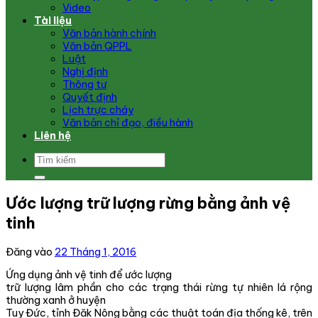
Video
Tài liệu
Văn bản hành chính
Văn bản QPPL
Luật
Nghị định
Thông tư
Quyết định
Lịch trực cháy
Văn bản chỉ đạo, điều hành
Liên hệ
Ước lượng trữ lượng rừng bằng ảnh vệ
tinh
Đăng vào
22 Tháng 1, 2016
Ứng dụng ảnh vệ tinh để ước lượng
trữ lượng lâm phần cho các trạng thái rừng tự nhiên lá rộng
thường xanh ở huyện
Tuy Đức, tỉnh Đăk Nông bằng các thuật toán địa thống kê, trên