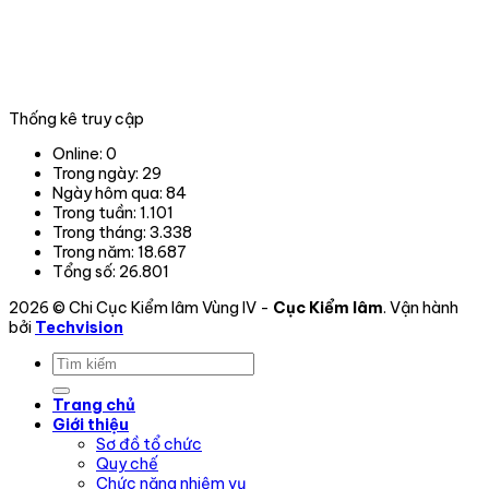
tại
06
tỉnh,
thành
phố
trong
Thống kê truy cập
phạm
vi
Online:
0
hoạt
Trong ngày:
29
động.
Ngày hôm qua:
84
Trong tuần:
1.101
Trong tháng:
3.338
Trong năm:
18.687
Tổng số:
26.801
2026 © Chi Cục Kiểm lâm Vùng IV -
Cục Kiểm lâm
. Vận hành
bởi
Techvision
Trang chủ
Giới thiệu
Sơ đồ tổ chức
Quy chế
Chức năng nhiệm vụ