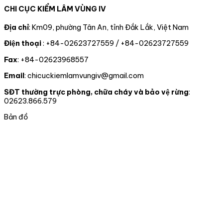
191
dõi
soát
ĐỊNH
gấu
CHI CỤC KIỂM LÂM VÙNG IV
cá
diễn
động
CÔNG
ngựa
thể
biến
vật
NHẬN
do
rồng
rừng
rừng,
ĐẢNG
một
Địa chỉ
: Km09, phường Tân An, tỉnh Đắk Lắk, Việt Nam
Nam
và
động
VIÊN
tổ
Điện thoại
: +84-02623727559 / +84-02623727559
Mỹ
chấp
vật
CHÍNH
chức
hành
hoang
THỨC
tư
Fax
: +84-02623968557
pháp
dã
CHO
nhân
luật
02
tự
Email
: chicuckiemlamvungiv@gmail.com
truy
ĐỒNG
nguyên
xuất
CHÍ
chuyển
SĐT thường trực phòng, chữa cháy và bảo vệ rừng
:
nguồn
giao
02623.866.579
gốc
cho
lâm
nhà
Bản đồ
sản
nước
và
tại
xử
thành
lý
phố
vi
Đà
phạm
nẵng
trong
lĩnh
vực
Lâm
nghiệp