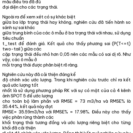
mẫu điều tra đã đủ
đại diện cho các trạng thái.
Ngoài ra để xem xét có sự khác biệt
giữa ba lớp trạng thái hay không, nghiên cứu đã tiến hành so
sánh sự sai khác
giữa trung bình của các ô mẫu ở ba trạng thái với nhau, sử dụng
tiêu chuẩn
t_test để đánh giá. Kết quả cho thấy phương sai (P(T<=t)
two-tail ) giữa các
cặp trạng thái đều nhỏ hơn 0,05 nên các mẫu có sai dị rõ. Như
vậy, các ô mẫu ở
mỗi trạng thái được phân biệt rõ ràng.
Nghiên cứu này đã cải thiện đáng kể
độ chính xác ước lượng. Trong khi nghiên cứu trước chỉ ra kết
quả ước lượng tốt
nhất là sử dụng phương pháp RK với sự có mặt của cả 4 kênh
ảnh SPOT 5 để ước lượng
cho toàn bộ lâm phần với RMSE = 73 m3/ha và RMSE% là
35.44%, kết quả này đạt
RMSE= 35.59m3/ha với RMSE% = 17.98%. Điều này cho thấy
việc phân rừng thành các
khối trạng thái tương đồng và ước lượng riêng biệt cho từng
khối đã cải thiện