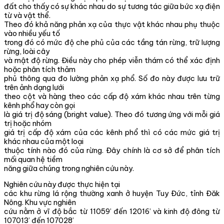
đất cho thấy có sự khác nhau do sự tương tác giữa bức xạ điện
từ và vật thể.
Theo đó khả năng phản xạ của thực vật khác nhau phụ thuộc
vào nhiều yếu tố
trong đó có mức độ che phủ của các tầng tán rừng, trữ lượng
rừng, loài cây
và mật độ rừng. Điều này cho phép viễn thám có thể xác định
hoặc phân tích thảm
phủ thông qua đo lường phản xạ phổ. Số đo này được lưu trữ
trên ảnh dạng lưới
theo cột và hàng theo các cấp độ xám khác nhau trên từng
kênh phổ hay còn gọi
là giá trị độ sáng (bright value). Theo đó tương ứng với mỗi giá
trị hoặc nhóm
giá trị cấp độ xám của các kênh phổ thì có các mức giá trị
khác nhau của một loại
thuộc tính nào đó của rừng. Đây chính là cơ sở để phân tích
mối quan hệ tiềm
năng giữa chúng trong nghiên cứu này.
Nghiên cứu này được thực hiện tại
các khu rừng lá rộng thường xanh ở huyện Tuy Đức, tỉnh Đăk
Nông. Khu vực nghiên
cứu nằm ở vĩ độ bắc từ 11059’ đến 12016’ và kinh độ đông từ
107013’ đến 107028’