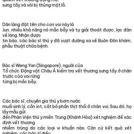
sưng tấy và vòi bị thủng một lỗ.
Dân làng đặt tên cho con voi này là
Jun, nhiều khả năng nó mắc bẫy và tự giải thoát được, lạc đàn
về làng. Nhận được
tin báo, các bác sĩ thú y đã vượt đường xa về Buôn Đôn khám,
phẫu thuật chữa bệnh.
Bác sĩ Weng Yan (Singapore), người của
Tổ chức Động vật Châu Á kiểm tra vết thương sưng tấy ở chân
trước của voi rừng
từng bị mắc bẫy.
Các bác sĩ, chuyên gia thú y bơm nước
muối sinh lý, cồn iot, cắt bỏ phần thịt thối ở chân voi. Sau đó, họ
lấy mẫu gửi
đến Phân Viện thú y miền Trung (Khánh Hòa) xét nghiệm để xác
định vết thương
nhiễm trùng do các loại vi khuẩn nào. Căn cứ kết quả xét
nghiệm, các bác sĩ điều