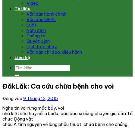
Video
Tài liệu
Văn bản hành chính
Văn bản QPPL
Luật
Nghị định
Thông tư
Quyết định
Lịch trực cháy
Văn bản chỉ đạo, điều hành
Liên hệ
ĐăkLăk: Ca cứu chữa bệnh cho voi
Đăng vào
9 Tháng 12, 2015
Nghe tin voi rừng mắc bẫy, voi
nhà kiệt sức hay nổi u bướu, các bác sĩ cùng chuyên gia của Tổ
chức Động vật
châu Á tình nguyện về làng phẫu thuật, chữa bệnh cho chúng.