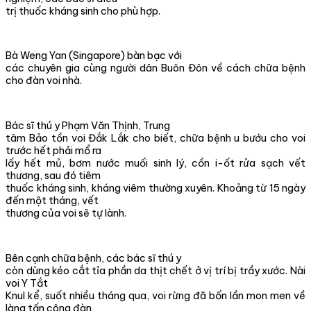
trị thuốc kháng sinh cho phù hợp.
Bà Weng Yan (Singapore) bàn bạc với
các chuyên gia cùng người dân Buôn Đôn về cách chữa bệnh
cho đàn voi nhà.
Bác sĩ thú y Phạm Văn Thịnh, Trung
tâm Bảo tồn voi Đắk Lắk cho biết, chữa bệnh u bướu cho voi
trước hết phải mổ ra
lấy hết mủ, bơm nước muối sinh lý, cồn i-ốt rửa sạch vết
thương, sau đó tiêm
thuốc kháng sinh, kháng viêm thường xuyên. Khoảng từ 15 ngày
đến một tháng, vết
thương của voi sẽ tự lành.
Bên cạnh chữa bệnh, các bác sĩ thú y
còn dùng kéo cắt tỉa phần da thịt chết ở vị trí bị trầy xước. Nài
voi Y Tắt
Knul kể, suốt nhiều tháng qua, voi rừng đã bốn lần mon men về
làng tấn công đàn