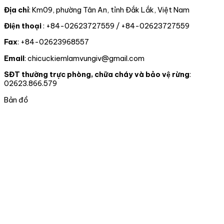
thể
biến
vật
NHẬN
do
rồng
rừng
rừng,
ĐẢNG
một
Địa chỉ
: Km09, phường Tân An, tỉnh Đắk Lắk, Việt Nam
Nam
và
động
VIÊN
tổ
Điện thoại
: +84-02623727559 / +84-02623727559
Mỹ
chấp
vật
CHÍNH
chức
hành
hoang
THỨC
tư
Fax
: +84-02623968557
pháp
dã
CHO
nhân
luật
02
tự
Email
: chicuckiemlamvungiv@gmail.com
truy
ĐỒNG
nguyên
xuất
CHÍ
chuyển
SĐT thường trực phòng, chữa cháy và bảo vệ rừng
:
nguồn
giao
02623.866.579
gốc
cho
lâm
nhà
Bản đồ
sản
nước
và
tại
xử
thành
lý
phố
vi
Đà
phạm
nẵng
trong
lĩnh
vực
Lâm
nghiệp
tại
06