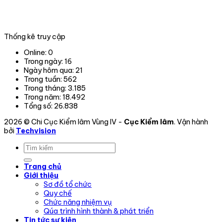
tỉnh,
thành
phố
trong
Thống kê truy cập
phạm
vi
Online:
0
hoạt
Trong ngày:
16
động.
Ngày hôm qua:
21
Trong tuần:
562
Trong tháng:
3.185
Trong năm:
18.492
Tổng số:
26.838
2026 © Chi Cục Kiểm lâm Vùng IV -
Cục Kiểm lâm
. Vận hành
bởi
Techvision
Trang chủ
Giới thiệu
Sơ đồ tổ chức
Quy chế
Chức năng nhiệm vụ
Qúa trình hình thành & phát triển
Tin tức sự kiện