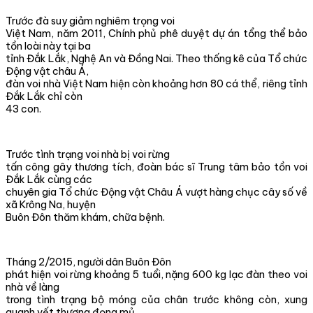
Trước đà suy giảm nghiêm trọng voi
Việt Nam, năm 2011, Chính phủ phê duyệt dự án tổng thể bảo
tồn loài này tại ba
tỉnh Đắk Lắk, Nghệ An và Đồng Nai. Theo thống kê của Tổ chức
Động vật châu Á,
đàn voi nhà Việt Nam hiện còn khoảng hơn 80 cá thể, riêng tỉnh
Đắk Lắk chỉ còn
43 con.
Trước tình trạng voi nhà bị voi rừng
tấn công gây thương tích, đoàn bác sĩ Trung tâm bảo tồn voi
Đắk Lắk cùng các
chuyên gia Tổ chức Động vật Châu Á vượt hàng chục cây số về
xã Krông Na, huyện
Buôn Đôn thăm khám, chữa bệnh.
Tháng 2/2015, người dân Buôn Đôn
phát hiện voi rừng khoảng 5 tuổi, nặng 600 kg lạc đàn theo voi
nhà về làng
trong tình trạng bộ móng của chân trước không còn, xung
quanh vết thương đọng mủ,