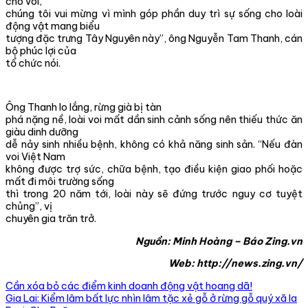
cho voi,
chúng tôi vui mừng vì mình góp phần duy trì sự sống cho loài
động vật mang biểu
tượng đặc trưng Tây Nguyên này”, ông Nguyễn Tam Thanh, cán
bộ phúc lợi của
tổ chức nói.
Ông Thanh lo lắng, rừng già bị tàn
phá nặng nề, loài voi mất dần sinh cảnh sống nên thiếu thức ăn
giàu dinh dưỡng
dễ nảy sinh nhiều bệnh, không có khả năng sinh sản. “Nếu đàn
voi Việt Nam
không được trợ sức, chữa bệnh, tạo điều kiện giao phối hoặc
mất đi môi trường sống
thì trong 20 năm tới, loài này sẽ đứng trước nguy cơ tuyệt
chủng”, vị
chuyên gia trăn trở.
Nguồn: Minh Hoàng – Báo Zing.vn
Web: http://news.zing.vn/
Cần xóa bỏ các điểm kinh doanh động vật hoang dã!
Gia Lai: Kiểm lâm bất lực nhìn lâm tặc xẻ gỗ ở rừng gỗ quý xã Ia