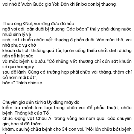
voi nhà ở Vườn Quốc gia Yok Đôn khiến ba con bị thương.
Theo ông KNul, voi rừng đực đã húc
ngã voi cái, cắn đuôi bị thương. Các bác sĩ thú y phải dùng nước
muối sinh lý vệ
sinh, sát khuẩn chữa vết thương ở phần đuôi. Vào mùa khô, voi
nhà phục vụ chở
khách du lịch thường quá tải, lại ăn uống thiếu chất dinh dưỡng
nên dễ kiệt sức
và mắc bệnh u bướu. “Có những vết thương chỉ cần sát khuẩn
sơ qua hai ngày
sau đã lành. Cũng có trường hợp phải chữa vài tháng, thậm chí
cả năm mới bớt”,
bác sĩ Thịnh chia sẻ.
Chuyên gia đến từ Na Uy dùng máy dò
kiểm tra mảnh kim loại trong chân voi để phẫu thuật, chữa
bệnh. Thống kê của Tổ
chức Động vật Châu Á, trong vòng hai năm qua, các chuyên
gia, bác sĩ đã thăm
khám, cứu hộ chữa bệnh cho 34 con voi. “Mỗi lần chữa bớt bệnh