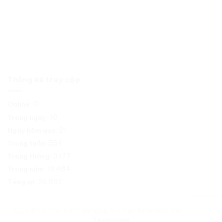
Thống kê truy cập
0
Online:
10
Trong ngày:
21
Ngày hôm qua:
554
Trong tuần:
3.177
Trong tháng:
18.484
Trong năm:
26.832
Tổng số:
2026 © Chi Cục Kiểm lâm Vùng IV -
Cục Kiểm lâm
. Vận hành bởi
Techvision