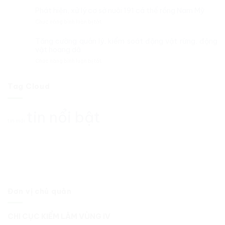
VÙNG
công
nhận,
IV
Phát hiện, xử lý cơ sở nuôi 191 cá thể rồng Nam Mỹ
tác
cứu
TỔ
theo
ở
Chức năng bình luận bị tắt
hộ
CHỨC
dõi
Phát
thành
TRAO
diễn
hiện,
công
Tăng cường quản lý, kiểm soát động vật rừng, động
QUYẾT
biến
xử
một
vật hoang dã
ĐỊNH
rừng
lý
cá
CÔNG
và
ở
Chức năng bình luận bị tắt
cơ
thể
NHẬN
chấp
Tăng
sở
gấu
ĐẢNG
hành
cường
nuôi
ngựa
VIÊN
pháp
quản
Tag Cloud
191
do
CHÍNH
luật
lý,
cá
một
THỨC
truy
kiểm
thể
tổ
CHO
xuất
soát
rồng
tin nổi bật
chức
02
nguồn
động
Nam
tư
tin mới
ĐỒNG
gốc
vật
Mỹ
nhân
CHÍ
lâm
rừng,
tự
sản
động
nguyên
và
vật
chuyển
xử
hoang
giao
lý
dã
cho
vi
nhà
phạm
nước
trong
Đơn vị chủ quản
tại
lĩnh
thành
vực
phố
Lâm
CHI CỤC KIỂM LÂM VÙNG IV
Đà
nghiệp
nẵng