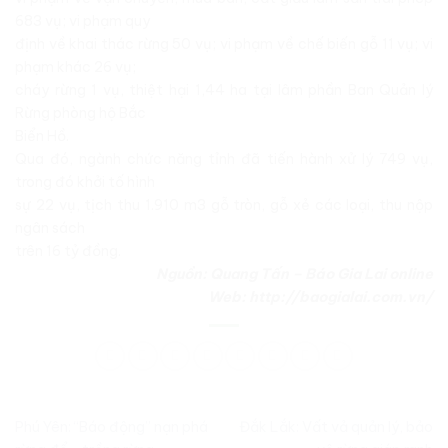
683 vụ; vi phạm quy
định về khai thác rừng 50 vụ; vi phạm về chế biến gỗ 11 vụ; vi
phạm khác 26 vụ;
cháy rừng 1 vụ, thiệt hại 1,44 ha tại lâm phần Ban Quản lý
Rừng phòng hộ Bắc
Biển Hồ.
Qua đó, ngành chức năng tỉnh đã tiến hành xử lý 749 vụ,
trong đó khởi tố hình
sự 22 vụ, tịch thu 1.910 m3 gỗ tròn, gỗ xẻ các loại, thu nộp
ngân sách
trên 16 tỷ đồng.
Nguồn: Quang Tấn – Báo Gia Lai online
Web: http://baogialai.com.vn/
Phú Yên: “Báo động” nạn phá
Đắk Lắk: Vất vả quản lý, bảo