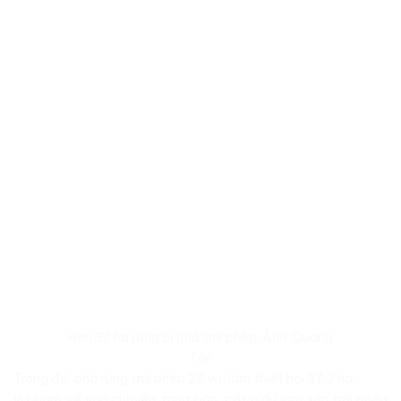
Hơn 37 ha rừng bị phá trái phép. Ảnh: Quang
Tấn
Trong đó, phá rừng trái phép 28 vụ, làm thiệt hại 37,2 ha;
vi phạm về vận chuyển, mua bán, cất giấu lâm sản trái phép