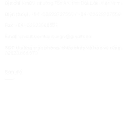
tại
Địa chỉ
: Km09, phường Tân An, tỉnh Đắk Lắk, Việt Nam
06
tỉnh,
Điện thoại
: +84-02623727559 / +84-02623727559
thành
phố
Fax
: +84-02623968557
trong
phạm
vi
Email
: chicuckiemlamvungiv@gmail.com
hoạt
động.
SĐT thường trực phòng, chữa cháy và bảo vệ rừng
:
02623.866.579
Bản đồ