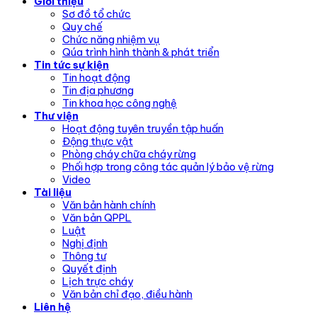
Giới thiệu
Sơ đồ tổ chức
Quy chế
Chức năng nhiệm vụ
Qúa trình hình thành & phát triển
Tin tức sự kiện
Tin hoạt động
Tin địa phương
Tin khoa học công nghệ
Thư viện
Hoạt động tuyên truyền tập huấn
Động thực vật
Phòng cháy chữa cháy rừng
Phối hợp trong công tác quản lý bảo vệ rừng
Video
Tài liệu
Văn bản hành chính
Văn bản QPPL
Luật
Nghị định
Thông tư
Quyết định
Lịch trực cháy
Văn bản chỉ đạo, điều hành
Liên hệ