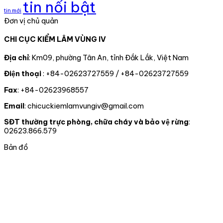
tin nổi bật
cơ
công
quản
CHỨC
một
tin mới
sở
tác
lý,
TRAO
cá
Đơn vị chủ quản
nuôi
theo
kiểm
QUYẾT
thể
191
dõi
soát
ĐỊNH
gấu
CHI CỤC KIỂM LÂM VÙNG IV
cá
diễn
động
CÔNG
ngựa
thể
biến
vật
NHẬN
do
rồng
rừng
rừng,
ĐẢNG
một
Địa chỉ
: Km09, phường Tân An, tỉnh Đắk Lắk, Việt Nam
Nam
và
động
VIÊN
tổ
Điện thoại
: +84-02623727559 / +84-02623727559
Mỹ
chấp
vật
CHÍNH
chức
hành
hoang
THỨC
tư
Fax
: +84-02623968557
pháp
dã
CHO
nhân
luật
02
tự
Email
: chicuckiemlamvungiv@gmail.com
truy
ĐỒNG
nguyên
xuất
CHÍ
chuyển
SĐT thường trực phòng, chữa cháy và bảo vệ rừng
:
nguồn
giao
02623.866.579
gốc
cho
lâm
nhà
Bản đồ
sản
nước
và
tại
xử
thành
lý
phố
vi
Đà
phạm
nẵng
trong
lĩnh