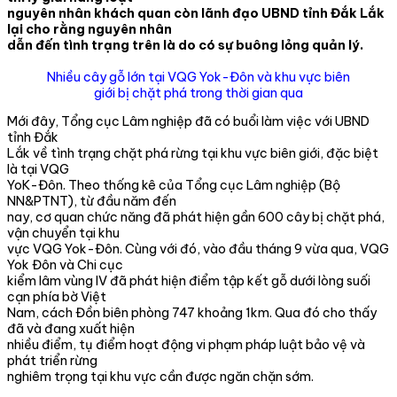
nguyên nhân khách quan còn lãnh đạo UBND tỉnh Đắk Lắk
lại cho rằng nguyên nhân
dẫn đến tình trạng trên là do có sự buông lỏng quản lý.
Nhiều cây gỗ lớn tại VQG Yok-Đôn và khu vực biên
giới bị chặt phá trong thời gian qua
Mới đây, Tổng cục Lâm nghiệp đã có buổi làm việc với UBND
tỉnh Đắk
Lắk về tình trạng chặt phá rừng tại khu vực biên giới, đặc biệt
là tại VQG
YoK-Đôn. Theo thống kê của Tổng cục Lâm nghiệp (Bộ
NN&PTNT), từ đầu năm đến
nay, cơ quan chức năng đã phát hiện gần 600 cây bị chặt phá,
vận chuyển tại khu
vực VQG Yok-Đôn. Cùng với đó, vào đầu tháng 9 vừa qua, VQG
Yok Đôn và Chi cục
kiểm lâm vùng IV đã phát hiện điểm tập kết gỗ dưới lòng suối
cạn phía bờ Việt
Nam, cách Đồn biên phòng 747 khoảng 1km. Qua đó cho thấy
đã và đang xuất hiện
nhiều điểm, tụ điểm hoạt động vi phạm pháp luật bảo vệ và
phát triển rừng
nghiêm trọng tại khu vực cần được ngăn chặn sớm.