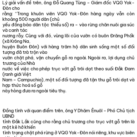
Lý giải vấn đề trên, ông Đỗ Quang Tùng – Giám đốc VQG Yok-
Đôn cho
rằng: “Trong khuôn viên VQG Yok-Đôn hàng ngày vẫn còn
khoảng 500 người dân (chủ
yếu đồng bào dân tộc thiểu số) ra – vào rừng chăn nuôi gia súc
và canh tác
nương rẫy. Cùng với đó, vùng lõi của vườn có buôn Đrăng Phốk
(xã Krông Na,
huyện Buôn Đôn) với hàng trăm hộ dân sinh sống một số đối
tượng đã trà trộn vào
vườn chặt phá, vận chuyển gỗ ra ngoài. Ngoài ra, lợi dụng chủ
trương của Nhà
nước về việc cho phép trục vớt gỗ trôi dạt theo suối Đắk Đam
(ranh giới Việt
Nam – Campuchia), một số đối tượng đã tận thu gỗ trôi dạt và
hợp thức hoá số gỗ
này hòng đưa ra ngoài tiêu thụ.
Đồng tình với quan điểm trên, ông Y Dhăm Ênuôl – Phó Chủ tịch
UBND
tỉnh Đắk Lắk cũng cho rằng chủ trương cho trục vớt gỗ trên là
một kẽ hở khiến
tình trạng chặt phá rừng ở VQG Yok-Đôn nói riêng, khu vực biên