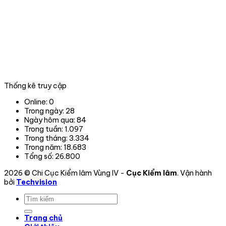
vực
Lâm
nghiệp
tại
06
tỉnh,
thành
phố
trong
Thống kê truy cập
phạm
vi
Online:
0
hoạt
Trong ngày:
28
động.
Ngày hôm qua:
84
Trong tuần:
1.097
Trong tháng:
3.334
Trong năm:
18.683
Tổng số:
26.800
2026 © Chi Cục Kiểm lâm Vùng IV -
Cục Kiểm lâm
. Vận hành
bởi
Techvision
Trang chủ