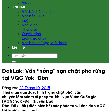
Video
Tài liệu
Văn bản hành chính
Văn bản QPPL
Luật
Nghị định
Thông tư
Quyết định
Lịch trực cháy
Văn bản chỉ đạo, điều hành
Liên hệ
ĐakLak: Vẫn “nóng” nạn chặt phá rừng
tại VQG Yok-Đôn
Đăng vào
23 Tháng 10, 2015
Thời gian gần đây, tình trạng chặt phá, vận
chuyển lâm sản trái phép tại khu vực Vườn Quốc gia
(VQG) YoK-Đôn (huyện Buôn
Đôn, Đắk Lắk) diễn biến hết sức phức tạp. Lãnh đạo VQG
thì lý giải hàng loạt