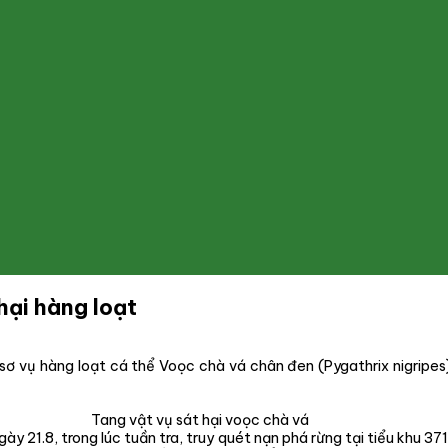
hại hàng loạt
 vụ hàng loạt cá thể Voọc chà vá chân đen (Pygathrix nigripes), 
Tang vật vụ sát hại voọc chà vá
y 21.8, trong lúc tuần tra, truy quét nạn phá rừng tại tiểu khu 37