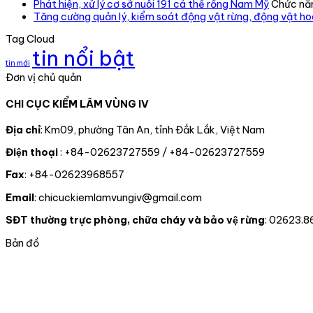
Phát hiện, xử lý cơ sở nuôi 191 cá thể rồng Nam Mỹ
Chức năn
Tăng cường quản lý, kiểm soát động vật rừng, động vật h
Tag Cloud
tin nổi bật
tin mới
Đơn vị chủ quản
CHI CỤC KIỂM LÂM VÙNG IV
Địa chỉ
: Km09, phường Tân An, tỉnh Đắk Lắk, Việt Nam
Điện thoại
: +84-02623727559 / +84-02623727559
Fax
: +84-02623968557
Email
: chicuckiemlamvungiv@gmail.com
SĐT thường trực phòng, chữa cháy và bảo vệ rừng
: 02623.8
Bản đồ