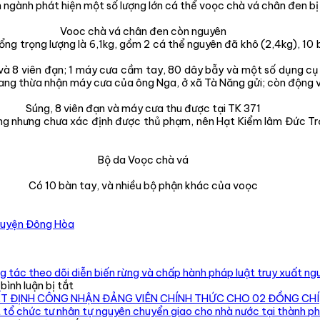
 ngành phát hiện một số lượng lớn cá thể voọc chà vá chân đen bị 
Vooc chà vá chân đen còn nguyên
tổng trọng lượng là 6,1kg, gồm 2 cá thể nguyên đã khô (2,4kg), 10 
p và 8 viên đạn; 1 máy cưa cầm tay, 80 dây bẫy và một số dụng c
iang thừa nhận máy cưa của ông Nga, ở xã Tà Năng gửi; còn động v
Súng, 8 viên đạn và máy cưa thu được tại TK 371
ọng nhưng chưa xác định được thủ phạm, nên Hạt Kiểm lâm Đức Tr
Bộ da Voọc chà vá
Có 10 bàn tay, và nhiều bộ phận khác của voọc
 huyện Đông Hòa
 tác theo dõi diễn biến rừng và chấp hành pháp luật truy xuất ngu
ở
ình luận bị tắt
Chi
ẾT ĐỊNH CÔNG NHẬN ĐẢNG VIÊN CHÍNH THỨC CHO 02 ĐỒNG CHÍ
cục
 tổ chức tư nhân tự nguyên chuyển giao cho nhà nước tại thành p