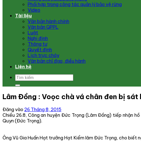
Phối hợp trong công tác quản lý bảo vệ rừng
Video
Tài liệu
Văn bản hành chính
Văn bản QPPL
Luật
Nghị định
Thông tư
Quyết định
Lịch trực cháy
Văn bản chỉ đạo, điều hành
Liên hệ
Lâm Đồng : Voọc chà vá chân đen bị sát 
Đăng vào
26 Tháng 8, 2015
Chiều 26.8, Công an huyện Đức Trọng (Lâm Đồng) tiếp nhận hồ sơ
Quyn (Đức Trọng).
Ông Vũ Gia Huấn Hạt trưởng Hạt Kiểm lâm Đức Trọng, cho biết ngà