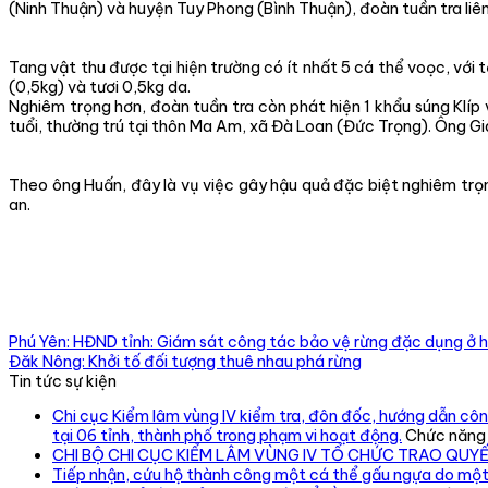
(Ninh Thuận) và huyện Tuy Phong (Bình Thuận), đoàn tuần tra liên
Tang vật thu được tại hiện trường có ít nhất 5 cá thể voọc, với 
(0,5kg) và tươi 0,5kg da.
Nghiêm trọng hơn, đoàn tuần tra còn phát hiện 1 khẩu súng Klí
tuổi, thường trú tại thôn Ma Am, xã Đà Loan (Đức Trọng). Ông G
Theo ông Huấn, đây là vụ việc gây hậu quả đặc biệt nghiêm tr
an.
Phú Yên: HĐND tỉnh: Giám sát công tác bảo vệ rừng đặc dụng ở
Đăk Nông: Khởi tố đối tượng thuê nhau phá rừng
Tin tức sự kiện
Chi cục Kiểm lâm vùng IV kiểm tra, đôn đốc, hướng dẫn công
tại 06 tỉnh, thành phố trong phạm vi hoạt động.
Chức năng b
CHI BỘ CHI CỤC KIỂM LÂM VÙNG IV TỔ CHỨC TRAO QUY
Tiếp nhận, cứu hộ thành công một cá thể gấu ngựa do một