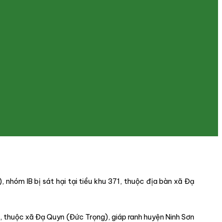
nhóm IB bị sát hại tại tiều khu 371, thuộc địa bàn xã Đạ
1, thuộc xã Đạ Quyn (Đức Trọng), giáp ranh huyện Ninh Sơn