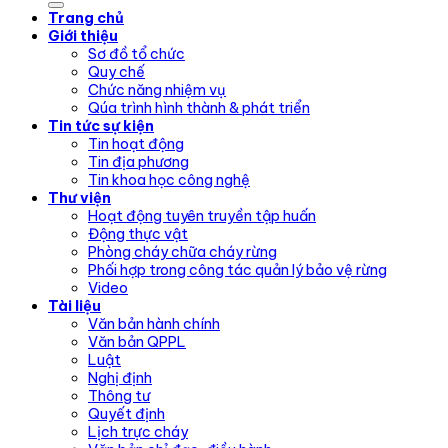
Trang chủ
Giới thiệu
Sơ đồ tổ chức
Quy chế
Chức năng nhiệm vụ
Qúa trình hình thành & phát triển
Tin tức sự kiện
Tin hoạt động
Tin địa phương
Tin khoa học công nghệ
Thư viện
Hoạt động tuyên truyền tập huấn
Động thực vật
Phòng cháy chữa cháy rừng
Phối hợp trong công tác quản lý bảo vệ rừng
Video
Tài liệu
Văn bản hành chính
Văn bản QPPL
Luật
Nghị định
Thông tư
Quyết định
Lịch trực cháy