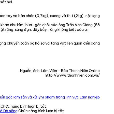
sát hại.
bàn tay và bàn chân (0,7kg), xương và thịt (2kg), nội tạng
ụ khác như kìm, búa…gần chòi của ông Trần Văn Giang (58
ật rừng, súng đạn, dây bẫy… ông không biết của ai.
ọng chuyển toàn bộ hồ sơ và tang vật liên quan đến công
Nguồn, ảnh: Lâm Viên – Báo Thanh Niên Online
http://www.thanhnien.com.vn/
ồn gốc lâm sản và xử lý vi phạm trong lĩnh vực Lâm nghiệp
ở
Chức năng bình luận bị tắt
CHI
ở
hố Đà nẵng
Chức năng bình luận bị tắt