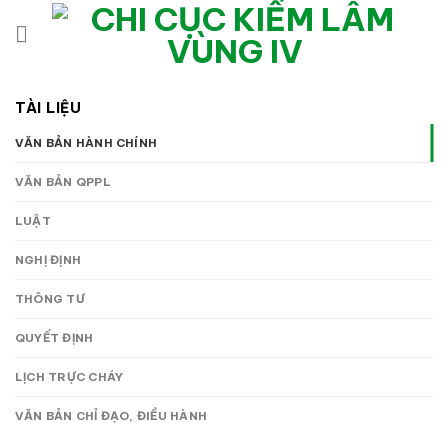
Bỏ
qua
nội
dung
TÀI LIỆU
VĂN BẢN HÀNH CHÍNH
VĂN BẢN QPPL
LUẬT
NGHỊ ĐỊNH
THÔNG TƯ
QUYẾT ĐỊNH
LỊCH TRỰC CHÁY
VĂN BẢN CHỈ ĐẠO, ĐIỀU HÀNH