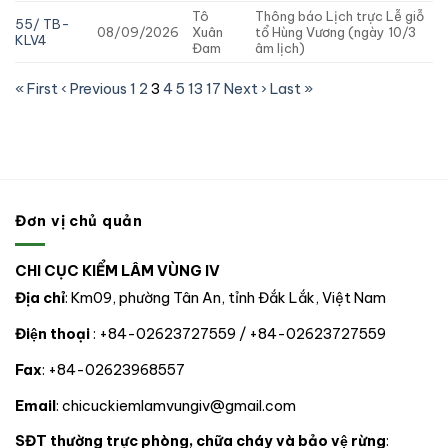
Tô
Thông báo Lịch trực Lễ giỗ
55/ TB-
08/09/2026
Xuân
tổ Hùng Vương (ngày 10/3
KLV4
Đam
âm lịch)
« First
‹ Previous
1
2
3
4
5
13
17
Next ›
Last »
Đơn vị chủ quản
CHI CỤC KIỂM LÂM VÙNG IV
Địa chỉ
: Km09, phường Tân An, tỉnh Đắk Lắk, Việt Nam
Điện thoại
: +84-02623727559 / +84-02623727559
Fax
: +84-02623968557
Email
: chicuckiemlamvungiv@gmail.com
SĐT thường trực phòng, chữa cháy và bảo vệ rừng
: