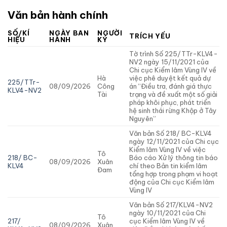
Văn bản hành chính
SỐ/KÍ
NGÀY BAN
NGƯỜI
TRÍCH YẾU
HIỆU
HÀNH
KÝ
Tờ trình Số 225/TTr-KLV4-
NV2 ngày 15/11/2021 của
Chi cục Kiểm lâm Vùng IV về
Hà
việc phê duyệt kết quả dự
225/TTr-
08/09/2026
Công
án “Điều tra, đánh giá thực
KLV4-NV2
Tài
trạng và đề xuất một số giải
pháp khôi phục, phát triển
hệ sinh thái rừng Khộp ở Tây
Nguyên”
Văn bản Số 218/ BC-KLV4
ngày 12/11/2021 của Chi cục
Kiểm lâm Vùng IV về việc
Tô
218/ BC-
Báo cáo Xử lý thông tin báo
08/09/2026
Xuân
KLV4
chí theo Bản tin kiểm lâm
Đam
tổng hợp trong phạm vi hoạt
động của Chi cục Kiểm lâm
Vùng IV
Văn bản Số 217/KLV4-NV2
ngày 10/11/2021 của Chi
Tô
217/
cục Kiểm lâm Vùng IV về
08/09/2026
Xuân