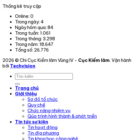
trong
Thống kê truy cập
phạm
vi
Online:
0
hoạt
Trong ngày:
4
động.
Ngày hôm qua:
84
Trong tuần:
1.061
Trong tháng:
3.298
Trong năm:
18.647
Tổng số:
26.776
2026 © Chi Cục Kiểm lâm Vùng IV -
Cục Kiểm lâm
. Vận hành
bởi
Techvision
Trang chủ
Giới thiệu
Sơ đồ tổ chức
Quy chế
Chức năng nhiệm vụ
Qúa trình hình thành & phát triển
Tin tức sự kiện
Tin hoạt động
Tin địa phương
Tin khoa học công nghệ