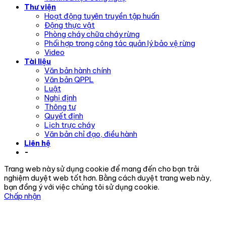
Thư viện
Hoạt động tuyên truyền tập huấn
Động thực vật
Phòng cháy chữa cháy rừng
Phối hợp trong công tác quản lý bảo vệ rừng
Video
Tài liệu
Văn bản hành chính
Văn bản QPPL
Luật
Nghị định
Thông tư
Quyết định
Lịch trực cháy
Văn bản chỉ đạo, điều hành
Liên hệ
-
Trang web này sử dụng cookie để mang đến cho bạn trải
nghiệm duyệt web tốt hơn. Bằng cách duyệt trang web này,
bạn đồng ý với việc chúng tôi sử dụng cookie.
Chấp nhận