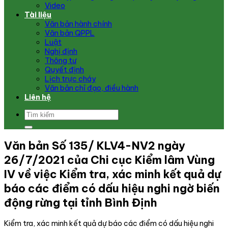
Video
Tài liệu
Văn bản hành chính
Văn bản QPPL
Luật
Nghị định
Thông tư
Quyết định
Lịch trực cháy
Văn bản chỉ đạo, điều hành
Liên hệ
Văn bản Số 135/ KLV4-NV2 ngày
26/7/2021 của Chi cục Kiểm lâm Vùng
IV về việc Kiểm tra, xác minh kết quả dự
báo các điểm có dấu hiệu nghi ngờ biến
động rừng tại tỉnh Bình Định
Kiểm tra, xác minh kết quả dự báo các điểm có dấu hiệu nghi