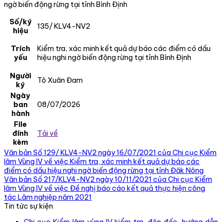
ngờ biến động rừng tại tỉnh Bình Định
Số/ký
135/ KLV4-NV2
hiệu
Trích
Kiểm tra, xác minh kết quả dự báo các điểm có dấu
yếu
hiệu nghi ngờ biến động rừng tại tỉnh Bình Định
Người
Tô Xuân Đam
ký
Ngày
ban
08/07/2026
hành
File
đính
Tải về
kèm
Văn bản Số 129/ KLV4-NV2 ngày 16/07/2021 của Chi cục Kiểm
lâm Vùng IV về việc Kiểm tra, xác minh kết quả dự báo các
điểm có dấu hiệu nghi ngờ biến động rừng tại tỉnh Đăk Nông
Văn bản Số 217/KLV4-NV2 ngày 10/11/2021 của Chi cục Kiểm
lâm Vùng IV về việc Đề nghị báo cáo kết quả thực hiện công
tác Lâm nghiệp năm 2021
Tin tức sự kiện