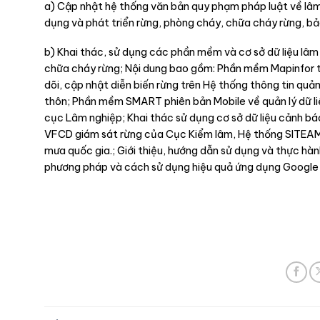
a) Cập nhật hệ thống văn bản quy phạm pháp luật về lâm 
dụng và phát triển rừng, phòng cháy, chữa cháy rừng, bả
b) Khai thác, sử dụng các phần mềm và cơ sở dữ liệu lâ
chữa cháy rừng; Nội dung bao gồm: Phần mềm Mapinfor t
dõi, cập nhật diễn biến rừng trên Hệ thống thông tin qu
thôn; Phần mềm SMART phiên bản Mobile về quản lý dữ li
cục Lâm nghiệp; Khai thác sử dụng cơ sở dữ liệu cảnh b
VFCD giám sát rừng của Cục Kiểm lâm, Hệ thống SITEAM 
mưa quốc gia.; Giới thiệu, hướng dẫn sử dụng và thực hà
phương pháp và cách sử dụng hiệu quả ứng dụng Google E