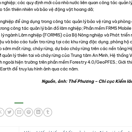
nghiệp; các quy định mới của nhà nước liên quan công tác quản lý
o tồn thiên nhiên và bảo vệ động vật hoang dã;
m nghiệp để ứng dụng trong công tác quản lý bảo vệ rừng và phòng
rong công tác quản lý bản đồ lâm nghiệp; Phần mềm FRMS Mobile
ản lý ngành Lâm nghiệp (FORMIS) của Bộ Nông nghiệp và Phát triển
ệu và báo cáo tuần tra rừng tại các khu rừng đặc dụng, phòng hộ
áo sớm mất rừng, cháy rừng, dự báo cháy rừng trên các nền tảng H
quản lý thiên tai và cháy rừng của Trung tâm An Minh, Hệ thống 
nh ngoài hiện trường trên phần mềm Forestry 4.0/GeoPFES.; Giới th
arth để truy lưu hình ảnh qua các năm.
Nguồn, ảnh: Thế Phương – Chi cục Kiểm lâ