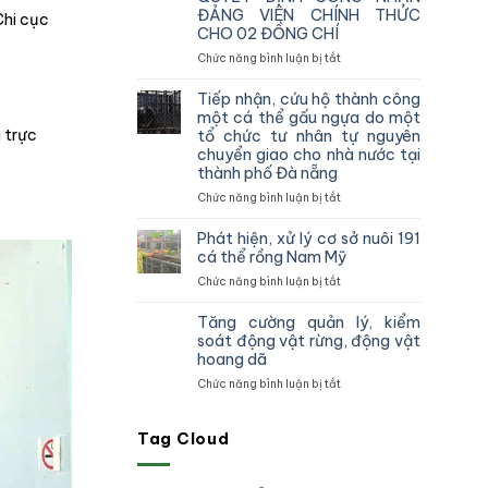
vùng
ĐẢNG VIÊN CHÍNH THỨC
Chi cục
IV
CHO 02 ĐỒNG CHÍ
kiểm
tra,
ở
Chức năng bình luận bị tắt
đôn
CHI
đốc,
BỘ
Tiếp nhận, cứu hộ thành công
hướng
CHI
một cá thể gấu ngựa do một
dẫn
CỤC
 trực
tổ chức tư nhân tự nguyên
công
KIỂM
chuyển giao cho nhà nước tại
tác
LÂM
thành phố Đà nẵng
theo
VÙNG
dõi
IV
ở
Chức năng bình luận bị tắt
diễn
TỔ
Tiếp
biến
CHỨC
nhận,
Phát hiện, xử lý cơ sở nuôi 191
rừng
TRAO
cứu
cá thể rồng Nam Mỹ
và
QUYẾT
hộ
ở
Chức năng bình luận bị tắt
chấp
ĐỊNH
thành
Phát
hành
CÔNG
công
hiện,
pháp
NHẬN
một
Tăng cường quản lý, kiểm
xử
luật
ĐẢNG
cá
soát động vật rừng, động vật
lý
truy
VIÊN
thể
hoang dã
cơ
xuất
CHÍNH
gấu
ở
Chức năng bình luận bị tắt
sở
nguồn
THỨC
ngựa
Tăng
nuôi
gốc
CHO
do
cường
191
lâm
02
một
quản
Tag Cloud
cá
sản
ĐỒNG
tổ
lý,
thể
và
CHÍ
chức
kiểm
rồng
xử
tư
soát