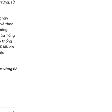
 rừng, sử
 cháy
 về theo
 nông
 của Tổng
ệ thống
VRAIN đo
iệu
m vùng IV