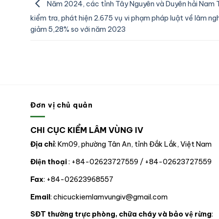
Năm 2024, các tỉnh Tây Nguyên và Duyên hải Nam 
kiểm tra, phát hiện 2.675 vụ vi phạm pháp luật về lâm ng
giảm 5,28% so với năm 2023
Đơn vị chủ quản
CHI CỤC KIỂM LÂM VÙNG IV
Địa chỉ
: Km09, phường Tân An, tỉnh Đắk Lắk, Việt Nam
Điện thoại
: +84-02623727559 / +84-02623727559
Fax
: +84-02623968557
Email
: chicuckiemlamvungiv@gmail.com
SĐT thường trực phòng, chữa cháy và bảo vệ rừng
: