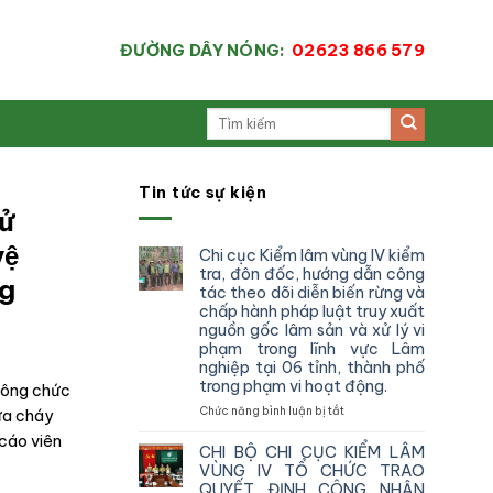
ĐƯỜNG DÂY NÓNG:
02623 866 579
Tin tức sự kiện
ử
ệ
Chi cục Kiểm lâm vùng IV kiểm
tra, đôn đốc, hướng dẫn công
ng
tác theo dõi diễn biến rừng và
chấp hành pháp luật truy xuất
nguồn gốc lâm sản và xử lý vi
phạm trong lĩnh vực Lâm
nghiệp tại 06 tỉnh, thành phố
trong phạm vi hoạt động.
công chức
ở
Chức năng bình luận bị tắt
ữa cháy
Chi
cáo viên
cục
CHI BỘ CHI CỤC KIỂM LÂM
Kiểm
VÙNG IV TỔ CHỨC TRAO
lâm
QUYẾT ĐỊNH CÔNG NHẬN