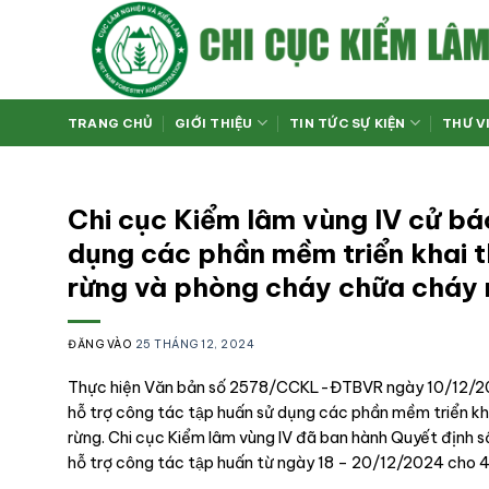
Bỏ
qua
nội
dung
TRANG CHỦ
GIỚI THIỆU
TIN TỨC SỰ KIỆN
THƯ V
Chi cục Kiểm lâm vùng IV cử báo
dụng các phần mềm triển khai th
rừng và phòng cháy chữa cha
ĐĂNG VÀO
25 THÁNG 12, 2024
Thực hiện Văn bản số 2578/CCKL-ĐTBVR ngày 10/12/2024 cu
hỗ trợ công tác tập huấn sử dụng các phần mềm triển kh
rừng. Chi cục Kiểm lâm vùng IV đã ban hành Quyết định
hỗ trợ công tác tập huấn từ ngày 18 – 20/12/2024 cho 