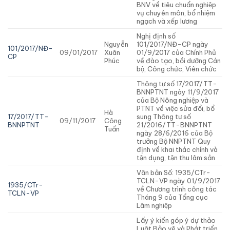
BNV về tiêu chuẩn nghiệp
vụ chuyên môn, bổ nhiệm
ngạch và xếp lương
Nghị định số
Nguyễn
101/2017/NĐ-CP ngày
101/2017/NĐ-
09/01/2017
Xuân
01/9/2017 của Chính Phủ
CP
Phúc
về đào tạo, bồi dưỡng Cán
bộ, Công chức, Viên chức
Thông tư số 17/2017/TT-
BNNPTNT ngày 11/9/2017
của Bộ Nông nghiệp và
PTNT về việc sửa đổi, bổ
Hà
17/2017/TT-
sung Thông tư số
09/11/2017
Công
BNNPTNT
21/2016/TT-BNNPTNT
Tuấn
ngày 28/6/2016 của Bộ
trưởng Bộ NNPTNT Quy
định về khai thác chính và
tận dụng, tận thu lâm sản
Văn bản Số: 1935/CTr-
TCLN-VP ngày 01/9/2017
1935/CTr-
về Chương trình công tác
TCLN-VP
Tháng 9 của Tổng cục
Lâm nghiệp
Lấy ý kiến góp ý dự thảo
Luật Bảo vệ và Phát triển