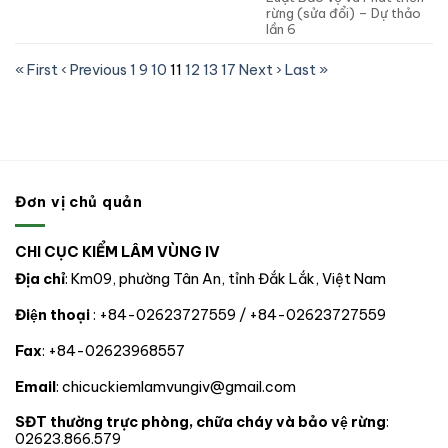
rừng (sửa đổi) – Dự thảo
lần 6
« First
‹ Previous
1
9
10
11
12
13
17
Next ›
Last »
Đơn vị chủ quản
CHI CỤC KIỂM LÂM VÙNG IV
Địa chỉ
: Km09, phường Tân An, tỉnh Đắk Lắk, Việt Nam
Điện thoại
: +84-02623727559 / +84-02623727559
Fax
: +84-02623968557
Email
: chicuckiemlamvungiv@gmail.com
SĐT thường trực phòng, chữa cháy và bảo vệ rừng
:
02623.866.579