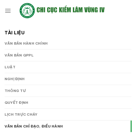
Bỏ
qua
nội
dung
TÀI LIỆU
VĂN BẢN HÀNH CHÍNH
VĂN BẢN QPPL
LUẬT
NGHỊ ĐỊNH
THÔNG TƯ
QUYẾT ĐỊNH
LỊCH TRỰC CHÁY
VĂN BẢN CHỈ ĐẠO, ĐIỀU HÀNH