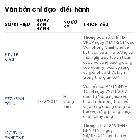
Văn bản chỉ đạo, điều hành
NGÀY
NGƯỜI
SỐ/KÍ HIỆU
BAN
TRÍCH YẾU
KÝ
HÀNH
Thông báo số 511/TB-
VPCP ngày 01/11/2017 của
Văn phòng Chính phủ về
kết luận của Thủ tướng tại
511/TB-
“hội nghị trực tuyến toàn
VPCP
quốc về tăng cường công
tác quản lý, bảo vệ rừng
và giải pháp thực hiện
trong thời gian tới”;
Văn bản số 9771/BNN-
TCLN ngày 22/11/2017
Hà
của Bộ Nông nghiệp và
9771/BNN-
11/22/2017
Công
Phát triển nông thôn về
TCLN
Tuấn
việc tăng cường công tác
bảo vệ rừng, phòng cháy,
chữa cháy rừng
Thông tư số 12/VBHN-
BNNPTNT ngày
12/VBHN-
28/11/2017 quy định về
BNNPTNT