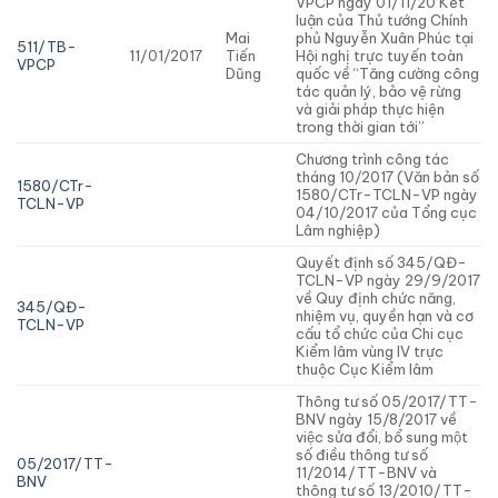
VPCP ngày 01/11/20 Kết
luận của Thủ tướng Chính
Mai
phủ Nguyễn Xuân Phúc tại
511/TB-
11/01/2017
Tiến
Hội nghị trực tuyến toàn
VPCP
Dũng
quốc về “Tăng cường công
tác quản lý, bảo vệ rừng
và giải pháp thực hiện
trong thời gian tới”
Chương trình công tác
tháng 10/2017 (Văn bản số
1580/CTr-
1580/CTr-TCLN-VP ngày
TCLN-VP
04/10/2017 của Tổng cục
Lâm nghiệp)
Quyết định số 345/QĐ-
TCLN-VP ngày 29/9/2017
về Quy định chức năng,
345/QĐ-
nhiệm vụ, quyền hạn và cơ
TCLN-VP
cấu tổ chức của Chi cục
Kiểm lâm vùng IV trực
thuộc Cục Kiểm lâm
Thông tư số 05/2017/TT-
BNV ngày 15/8/2017 về
việc sửa đổi, bổ sung một
số điều thông tư số
05/2017/TT-
11/2014/TT-BNV và
BNV
thông tư số 13/2010/TT-