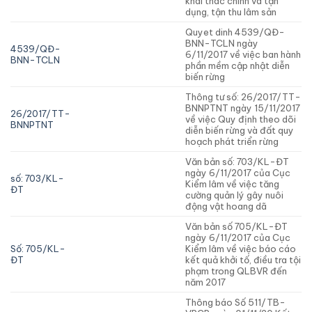
khai thác chính và tận
dụng, tận thu lâm sản
Quyet dinh 4539/QĐ-
BNN-TCLN ngày
4539/QĐ-
6/11/2017 về việc ban hành
BNN-TCLN
phần mềm cập nhật diễn
biến rừng
Thông tư số: 26/2017/TT-
BNNPTNT ngày 15/11/2017
26/2017/TT-
về việc Quy định theo dõi
BNNPTNT
diễn biến rừng và đất quy
hoạch phát triển rừng
Văn bản số: 703/KL-ĐT
ngày 6/11/2017 của Cục
số: 703/KL-
Kiểm lâm về việc tăng
ĐT
cường quản lý gây nuôi
động vật hoang dã
Văn bản số 705/KL-ĐT
ngày 6/11/2017 của Cục
Số: 705/KL-
Kiểm lâm về việc báo cáo
ĐT
kết quả khởi tố, điều tra tội
phạm trong QLBVR đến
năm 2017
Thông báo Số 511/TB-