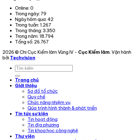
vi
Online:
0
hoạt
Trong ngày:
79
động.
Ngày hôm qua:
42
Trong tuần:
1.267
Trong tháng:
3.350
Trong năm:
18.794
Tổng số:
26.767
2026 © Chi Cục Kiểm lâm Vùng IV -
Cục Kiểm lâm
. Vận hành
bởi
Techvision
Trang chủ
Giới thiệu
Sơ đồ tổ chức
Quy chế
Chức năng nhiệm vụ
Qúa trình hình thành & phát triển
Tin tức sự kiện
Tin hoạt động
Tin địa phương
Tin khoa học công nghệ
Thư viện