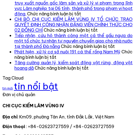
truy xuất nguồn gốc lâm sản và xử lý vi phạm trong lĩnh
vực Lâm nghiệp tại 06 tỉnh, thành phố trong phạm vi hoạt
ở
động.
Chức năng bình luận bị tắt
Chi
CHI BỘ CHI CỤC KIỂM LÂM VÙNG IV TỔ CHỨC TRAO
cục
QUYẾT ĐỊNH CÔNG NHẬN ĐẢNG VIÊN CHÍNH THỨC CHO
Kiểm
ở
02 ĐỒNG CHÍ
Chức năng bình luận bị tắt
lâm
CHI
Tiếp nhận, cứu hộ thành công một cá thể gấu ngựa do
vùng
BỘ
một tổ chức tư nhân tự nguyên chuyển giao cho nhà nước
IV
CHI
ở
tại thành phố Đà nẵng
Chức năng bình luận bị tắt
kiểm
CỤC
Tiếp
Phát hiện, xử lý cơ sở nuôi 191 cá thể rồng Nam Mỹ
Chức
ở
tra,
KIỂM
nhận,
năng bình luận bị tắt
Phát
đôn
LÂM
cứu
Tăng cường quản lý, kiểm soát động vật rừng, động vật
hiện,
đốc,
ở
VÙNG
hộ
hoang dã
Chức năng bình luận bị tắt
xử
hướng
Tăng
IV
thành
Tag Cloud
lý
dẫn
cường
TỔ
công
tin nổi bật
cơ
công
quản
CHỨC
một
tin mới
sở
tác
lý,
TRAO
cá
Đơn vị chủ quản
nuôi
theo
kiểm
QUYẾT
thể
191
dõi
soát
ĐỊNH
gấu
CHI CỤC KIỂM LÂM VÙNG IV
cá
diễn
động
CÔNG
ngựa
thể
biến
vật
NHẬN
do
rồng
rừng
rừng,
ĐẢNG
một
Địa chỉ
: Km09, phường Tân An, tỉnh Đắk Lắk, Việt Nam
Nam
và
động
VIÊN
tổ
Điện thoại
: +84-02623727559 / +84-02623727559
Mỹ
chấp
vật
CHÍNH
chức
hành
hoang
THỨC
tư