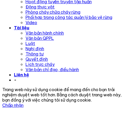
Hoạt động tuyên truyền tập huấn
Động thực vật
Phòng cháy chữa cháy rừng
Phối hợp trong công tác quản lý bảo vệ rừng
Video
Tài liệu
Văn bản hành chính
Văn bản QPPL
Luật
Nghị định
Thông tư
Quyết định
Lịch trực cháy
Văn bản chỉ đạo, điều hành
Liên hệ
-
Trang web này sử dụng cookie để mang đến cho bạn trải
nghiệm duyệt web tốt hơn. Bằng cách duyệt trang web này,
bạn đồng ý với việc chúng tôi sử dụng cookie.
Chấp nhận