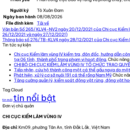
Người ký
Tô Xuân Đam
Ngày ban hành
08/08/2026
File đính kèm
Tải về
Văn bản Số 265/ KLV4-NV2 ngày 20/12/2021 của Chi cục Kiểm lâ
26/12/2021 và ngày 27/12/2021)
Thông báo số 276/TB-KLV4 ngày 28/12/2021 của Chi cục Kiểm l
Tin tức sự kiện
Chi cục Kiểm lâm vùng IV kiểm tra, đôn đốc, hướng dẫn công
tại 06 tỉnh, thành phố trong phạm vi hoạt động.
Chức năng b
CHI BỘ CHI CỤC KIỂM LÂM VÙNG IV TỔ CHỨC TRAO QUY
Tiếp nhận, cứu hộ thành công một cá thể gấu ngựa do một
Phát hiện, xử lý cơ sở nuôi 191 cá thể rồng Nam Mỹ
Chức năn
Tăng cường quản lý, kiểm soát động vật rừng, động vật h
Tag Cloud
tin nổi bật
tin mới
Đơn vị chủ quản
CHI CỤC KIỂM LÂM VÙNG IV
Địa chỉ
: Km09, phường Tân An, tỉnh Đắk Lắk, Việt Nam