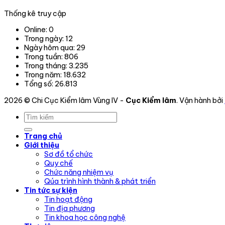
Thống kê truy cập
Online:
0
Trong ngày:
12
Ngày hôm qua:
29
Trong tuần:
806
Trong tháng:
3.235
Trong năm:
18.632
Tổng số:
26.813
2026 © Chi Cục Kiểm lâm Vùng IV -
Cục Kiểm lâm
. Vận hành bởi
Trang chủ
Giới thiệu
Sơ đồ tổ chức
Quy chế
Chức năng nhiệm vụ
Qúa trình hình thành & phát triển
Tin tức sự kiện
Tin hoạt động
Tin địa phương
Tin khoa học công nghệ