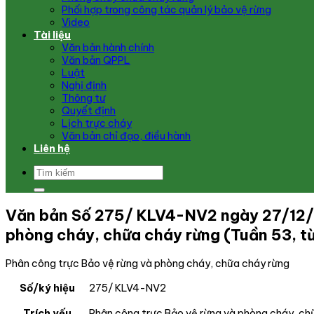
Phối hợp trong công tác quản lý bảo vệ rừng
Video
Tài liệu
Văn bản hành chính
Văn bản QPPL
Luật
Nghị định
Thông tư
Quyết định
Lịch trực cháy
Văn bản chỉ đạo, điều hành
Liên hệ
Văn bản Số 275/ KLV4-NV2 ngày 27/12/20
phòng cháy, chữa cháy rừng (Tuần 53, 
Phân công trực Bảo vệ rừng và phòng cháy, chữa cháy rừng
Số/ký hiệu
275/ KLV4-NV2
Trích yếu
Phân công trực Bảo vệ rừng và phòng cháy, ch