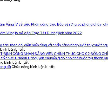
m Vùng IV về việc Phân công trực Bảo vệ rừng và phòng cháy, ch
âm Vùng IV về việc Trực Tết Dương lịch năm 2022
 tác theo dõi diễn biến rừng và chấp hành pháp luật truy xuất ngu
ở
ình luận bị tắt
Chi
ẾT ĐỊNH CÔNG NHẬN ĐẢNG VIÊN CHÍNH THỨC CHO 02 ĐỒNG CHÍ
cục
 tổ chức tư nhân tự nguyên chuyển giao cho nhà nước tại thành p
Kiểm
ở
g bình luận bị tắt
lâm
Phát
ở
oang dã
Chức năng bình luận bị tắt
vùng
hiện,
Tăng
IV
xử
cường
kiểm
lý
quản
tra,
cơ
lý,
đôn
sở
kiểm
đốc,
nuôi
soát
hướng
191
động
dẫn
cá
vật
công
thể
rừng,