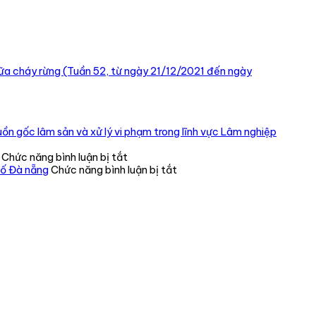
ữa cháy rừng (Tuần 52, từ ngày 21/12/2021 đến ngày
ồn gốc lâm sản và xử lý vi phạm trong lĩnh vực Lâm nghiệp
ở
Chức năng bình luận bị tắt
CHI
ở
hố Đà nẵng
Chức năng bình luận bị tắt
BỘ
Tiếp
CHI
nhận,
CỤC
cứu
KIỂM
hộ
LÂM
thành
VÙNG
công
IV
một
TỔ
cá
CHỨC
thể
TRAO
gấu
QUYẾT
ngựa