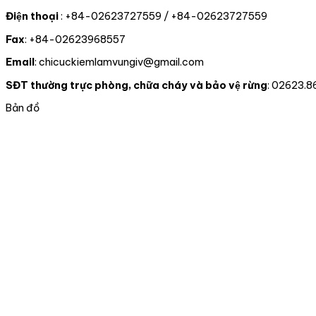
Điện thoại
: +84-02623727559 / +84-02623727559
Fax
: +84-02623968557
Email
: chicuckiemlamvungiv@gmail.com
SĐT thường trực phòng, chữa cháy và bảo vệ rừng
: 02623.8
Bản đồ