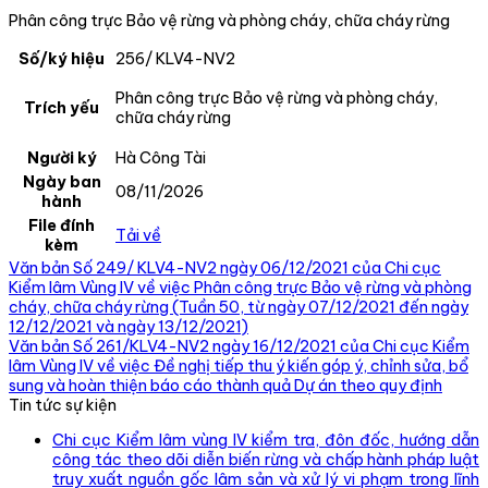
Phân công trực Bảo vệ rừng và phòng cháy, chữa cháy rừng
Số/ký hiệu
256/ KLV4-NV2
Phân công trực Bảo vệ rừng và phòng cháy,
Trích yếu
chữa cháy rừng
Người ký
Hà Công Tài
Ngày ban
08/11/2026
hành
File đính
Tải về
kèm
Văn bản Số 249/ KLV4-NV2 ngày 06/12/2021 của Chi cục
Kiểm lâm Vùng IV về việc Phân công trực Bảo vệ rừng và phòng
cháy, chữa cháy rừng (Tuần 50, từ ngày 07/12/2021 đến ngày
12/12/2021 và ngày 13/12/2021)
Văn bản Số 261/KLV4-NV2 ngày 16/12/2021 của Chi cục Kiểm
lâm Vùng IV về việc Đề nghị tiếp thu ý kiến góp ý, chỉnh sửa, bổ
sung và hoàn thiện báo cáo thành quả Dự án theo quy định
Tin tức sự kiện
Chi cục Kiểm lâm vùng IV kiểm tra, đôn đốc, hướng dẫn
công tác theo dõi diễn biến rừng và chấp hành pháp luật
truy xuất nguồn gốc lâm sản và xử lý vi phạm trong lĩnh