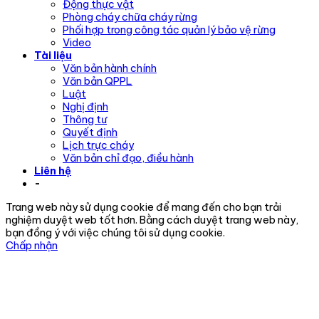
Động thực vật
Phòng cháy chữa cháy rừng
Phối hợp trong công tác quản lý bảo vệ rừng
Video
Tài liệu
Văn bản hành chính
Văn bản QPPL
Luật
Nghị định
Thông tư
Quyết định
Lịch trực cháy
Văn bản chỉ đạo, điều hành
Liên hệ
-
Trang web này sử dụng cookie để mang đến cho bạn trải
nghiệm duyệt web tốt hơn. Bằng cách duyệt trang web này,
bạn đồng ý với việc chúng tôi sử dụng cookie.
Chấp nhận