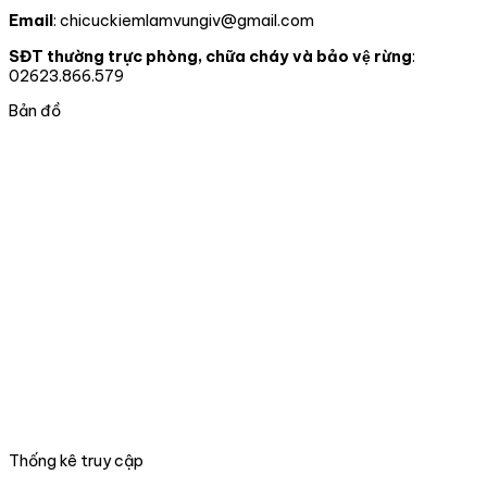
luật
02
tự
Email
: chicuckiemlamvungiv@gmail.com
truy
ĐỒNG
nguyên
xuất
CHÍ
chuyển
SĐT thường trực phòng, chữa cháy và bảo vệ rừng
:
nguồn
giao
02623.866.579
gốc
cho
lâm
nhà
Bản đồ
sản
nước
và
tại
xử
thành
lý
phố
vi
Đà
phạm
nẵng
trong
lĩnh
vực
Lâm
nghiệp
tại
06
tỉnh,
thành
phố
trong
Thống kê truy cập
phạm
vi