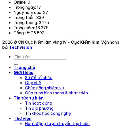
Online:
0
hoạt
Trong ngày:
17
động.
Ngày hôm qua:
37
Trong tuần:
339
Trong tháng:
3.175
Trong năm:
18.375
Tổng số:
26.893
2026 © Chi Cục Kiểm lâm Vùng IV -
Cục Kiểm lâm
. Vận hành
bởi
Techvision
Trang chủ
Giới thiệu
Sơ đồ tổ chức
Quy chế
Chức năng nhiệm vụ
Qúa trình hình thành & phát triển
Tin tức sự kiện
Tin hoạt động
Tin địa phương
Tin khoa học công nghệ
Thư viện
Hoạt động tuyên truyền tập huấn