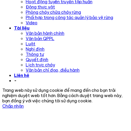
Hoạt động tuyên truyền tập huấn
Động thực vật
Phòng cháy chữa cháy rừng
Phối hợp trong công tác quản lý bảo vệ rừng
Video
Tài liệu
Văn bản hành chính
Văn bản QPPL
Luật
Nghị định
Thông tư
Quyết định
Lịch trực cháy
Văn bản chỉ đạo, điều hành
Liên hệ
-
Trang web này sử dụng cookie để mang đến cho bạn trải
nghiệm duyệt web tốt hơn. Bằng cách duyệt trang web này,
bạn đồng ý với việc chúng tôi sử dụng cookie.
Chấp nhận