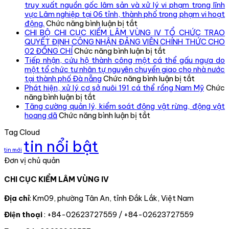
truy xuất nguồn gốc lâm sản và xử lý vi phạm trong lĩnh
vực Lâm nghiệp tại 06 tỉnh, thành phố trong phạm vi hoạt
ở
động.
Chức năng bình luận bị tắt
Chi
CHI BỘ CHI CỤC KIỂM LÂM VÙNG IV TỔ CHỨC TRAO
cục
QUYẾT ĐỊNH CÔNG NHẬN ĐẢNG VIÊN CHÍNH THỨC CHO
Kiểm
ở
02 ĐỒNG CHÍ
Chức năng bình luận bị tắt
lâm
CHI
Tiếp nhận, cứu hộ thành công một cá thể gấu ngựa do
vùng
BỘ
một tổ chức tư nhân tự nguyên chuyển giao cho nhà nước
IV
CHI
ở
tại thành phố Đà nẵng
Chức năng bình luận bị tắt
kiểm
CỤC
Tiếp
Phát hiện, xử lý cơ sở nuôi 191 cá thể rồng Nam Mỹ
Chức
ở
tra,
KIỂM
nhận,
năng bình luận bị tắt
Phát
đôn
LÂM
cứu
Tăng cường quản lý, kiểm soát động vật rừng, động vật
hiện,
đốc,
ở
VÙNG
hộ
hoang dã
Chức năng bình luận bị tắt
xử
hướng
Tăng
IV
thành
Tag Cloud
lý
dẫn
cường
TỔ
công
tin nổi bật
cơ
công
quản
CHỨC
một
tin mới
sở
tác
lý,
TRAO
cá
Đơn vị chủ quản
nuôi
theo
kiểm
QUYẾT
thể
191
dõi
soát
ĐỊNH
gấu
CHI CỤC KIỂM LÂM VÙNG IV
cá
diễn
động
CÔNG
ngựa
thể
biến
vật
NHẬN
do
rồng
rừng
rừng,
ĐẢNG
một
Địa chỉ
: Km09, phường Tân An, tỉnh Đắk Lắk, Việt Nam
Nam
và
động
VIÊN
tổ
Điện thoại
: +84-02623727559 / +84-02623727559
Mỹ
chấp
vật
CHÍNH
chức
hành
hoang
THỨC
tư