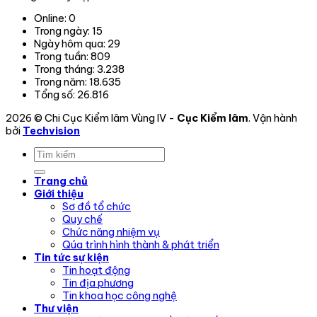
vi
Online:
0
hoạt
Trong ngày:
15
động.
Ngày hôm qua:
29
Trong tuần:
809
Trong tháng:
3.238
Trong năm:
18.635
Tổng số:
26.816
2026 © Chi Cục Kiểm lâm Vùng IV -
Cục Kiểm lâm
. Vận hành
bởi
Techvision
Trang chủ
Giới thiệu
Sơ đồ tổ chức
Quy chế
Chức năng nhiệm vụ
Qúa trình hình thành & phát triển
Tin tức sự kiện
Tin hoạt động
Tin địa phương
Tin khoa học công nghệ
Thư viện