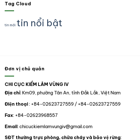
pháp
quản
Tag Cloud
191
do
CHÍNH
luật
lý,
cá
một
THỨC
truy
kiểm
thể
tổ
CHO
xuất
soát
rồng
tin nổi bật
chức
02
nguồn
động
Nam
tư
tin mới
ĐỒNG
gốc
vật
Mỹ
nhân
CHÍ
lâm
rừng,
tự
sản
động
nguyên
và
vật
chuyển
xử
hoang
giao
lý
dã
cho
vi
nhà
phạm
nước
trong
Đơn vị chủ quản
tại
lĩnh
thành
vực
phố
Lâm
CHI CỤC KIỂM LÂM VÙNG IV
Đà
nghiệp
nẵng
tại
Địa chỉ
: Km09, phường Tân An, tỉnh Đắk Lắk, Việt Nam
06
tỉnh,
Điện thoại
: +84-02623727559 / +84-02623727559
thành
phố
Fax
: +84-02623968557
trong
phạm
vi
Email
: chicuckiemlamvungiv@gmail.com
hoạt
động.
SĐT thường trực phòng, chữa cháy và bảo vệ rừng
: