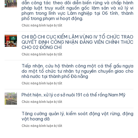
dẫn công tác theo dõi diễn biến rừng và chấp hành
pháp luật truy xuất nguồn gốc lâm sản và xử lý vi
phạm trong lĩnh vực Lâm nghiệp tại 06 tỉnh, thành
phố trong phạm vi hoạt động.
ở
Chức năng bình luận bị tắt
Chi
cục
CHI BỘ CHI CỤC KIỂM LÂM VÙNG IV TỔ CHỨC TRAO
Kiểm
QUYẾT ĐỊNH CÔNG NHẬN ĐẢNG VIÊN CHÍNH THỨC
lâm
CHO 02 ĐỒNG CHÍ
vùng
ở
Chức năng bình luận bị tắt
IV
CHI
kiểm
BỘ
tra,
Tiếp nhận, cứu hộ thành công một cá thể gấu ngựa
CHI
đôn
do một tổ chức tư nhân tự nguyên chuyển giao cho
CỤC
đốc,
nhà nước tại thành phố Đà nẵng
KIỂM
hướng
ở
Chức năng bình luận bị tắt
LÂM
dẫn
Tiếp
VÙNG
công
nhận,
IV
Phát hiện, xử lý cơ sở nuôi 191 cá thể rồng Nam Mỹ
tác
cứu
TỔ
theo
ở
Chức năng bình luận bị tắt
hộ
CHỨC
dõi
Phát
thành
TRAO
diễn
hiện,
công
Tăng cường quản lý, kiểm soát động vật rừng, động
QUYẾT
biến
xử
một
vật hoang dã
ĐỊNH
rừng
lý
cá
CÔNG
và
ở
Chức năng bình luận bị tắt
cơ
thể
NHẬN
chấp
Tăng
sở
gấu
ĐẢNG
hành
cường
nuôi
ngựa
VIÊN