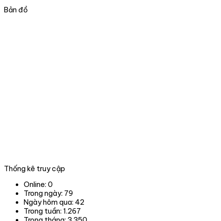
gốc
cho
lâm
nhà
Bản đồ
sản
nước
và
tại
xử
thành
lý
phố
vi
Đà
phạm
nẵng
trong
lĩnh
vực
Lâm
nghiệp
tại
06
tỉnh,
thành
phố
trong
Thống kê truy cập
phạm
vi
Online:
0
hoạt
Trong ngày:
79
động.
Ngày hôm qua:
42
Trong tuần:
1.267
Trong tháng:
3.350