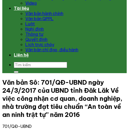
Video
Tài liệu
Văn bản hành chính
Văn bản QPPL
Luật
Nghị định
Thông tư
Quyết định
Lịch trực cháy
Văn bản chỉ đạo, điều hành
Liên hệ
Văn bản Sô: 701/QĐ-UBND ngày
24/3/2017 của UBND tỉnh Đăk Lăk Về
việc công nhận cơ quan, doanh nghiệp,
nhà trường đạt tiêu chuẩn “An toàn về
an ninh trật tự” năm 2016
701/QĐ-UBND