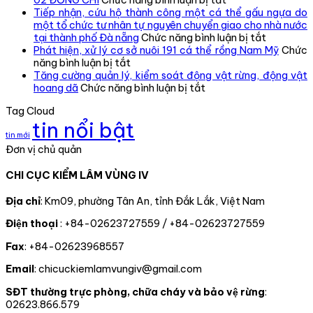
02 ĐỒNG CHÍ
Chức năng bình luận bị tắt
lâm
CHI
Tiếp nhận, cứu hộ thành công một cá thể gấu ngựa do
vùng
BỘ
một tổ chức tư nhân tự nguyên chuyển giao cho nhà nước
IV
CHI
ở
tại thành phố Đà nẵng
Chức năng bình luận bị tắt
kiểm
CỤC
Tiếp
Phát hiện, xử lý cơ sở nuôi 191 cá thể rồng Nam Mỹ
Chức
ở
tra,
KIỂM
nhận,
năng bình luận bị tắt
Phát
đôn
LÂM
cứu
Tăng cường quản lý, kiểm soát động vật rừng, động vật
hiện,
đốc,
ở
VÙNG
hộ
hoang dã
Chức năng bình luận bị tắt
xử
hướng
Tăng
IV
thành
Tag Cloud
lý
dẫn
cường
TỔ
công
tin nổi bật
cơ
công
quản
CHỨC
một
tin mới
sở
tác
lý,
TRAO
cá
Đơn vị chủ quản
nuôi
theo
kiểm
QUYẾT
thể
191
dõi
soát
ĐỊNH
gấu
CHI CỤC KIỂM LÂM VÙNG IV
cá
diễn
động
CÔNG
ngựa
thể
biến
vật
NHẬN
do
rồng
rừng
rừng,
ĐẢNG
một
Địa chỉ
: Km09, phường Tân An, tỉnh Đắk Lắk, Việt Nam
Nam
và
động
VIÊN
tổ
Điện thoại
: +84-02623727559 / +84-02623727559
Mỹ
chấp
vật
CHÍNH
chức
hành
hoang
THỨC
tư
Fax
: +84-02623968557
pháp
dã
CHO
nhân
luật
02
tự
Email
: chicuckiemlamvungiv@gmail.com
truy
ĐỒNG
nguyên
xuất
CHÍ
chuyển
SĐT thường trực phòng, chữa cháy và bảo vệ rừng
:
nguồn
giao
02623.866.579