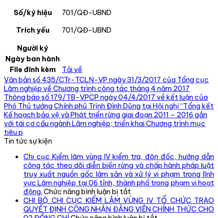
Số/ký hiệu
701/QĐ-UBND
Trích yếu
701/QĐ-UBND
Người ký
Ngày ban hành
File đính kèm
Tải về
Văn bản số 435/CTr-TCLN-VP ngày 31/3/2017 của Tổng cục
Lâm nghiệp về Chương trình công tác tháng 4 năm 2017
Thông báo số 179/TB-VPCP ngày 04/4/2017 về kết luận của
Phó Thủ tướng Chính phủ Trịnh Đình Dũng tại Hội nghị “Tổng kết
Kế hoạch bảo vệ và Phát triển rừng giai đoạn 2011 – 2016 gắn
với tái cơ cấu ngành Lâm nghiệp; triển khai Chương trình mục
tiêu p
Tin tức sự kiện
Chi cục Kiểm lâm vùng IV kiểm tra, đôn đốc, hướng dẫn
công tác theo dõi diễn biến rừng và chấp hành pháp luật
truy xuất nguồn gốc lâm sản và xử lý vi phạm trong lĩnh
vực Lâm nghiệp tại 06 tỉnh, thành phố trong phạm vi hoạt
ở
động.
Chức năng bình luận bị tắt
Chi
CHI BỘ CHI CỤC KIỂM LÂM VÙNG IV TỔ CHỨC TRAO
cục
QUYẾT ĐỊNH CÔNG NHẬN ĐẢNG VIÊN CHÍNH THỨC CHO
Kiểm
ở