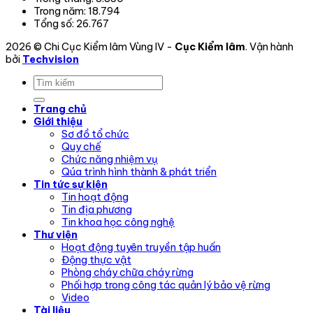
Trong năm:
18.794
Tổng số:
26.767
2026 © Chi Cục Kiểm lâm Vùng IV -
Cục Kiểm lâm
. Vận hành
bởi
Techvision
Trang chủ
Giới thiệu
Sơ đồ tổ chức
Quy chế
Chức năng nhiệm vụ
Qúa trình hình thành & phát triển
Tin tức sự kiện
Tin hoạt động
Tin địa phương
Tin khoa học công nghệ
Thư viện
Hoạt động tuyên truyền tập huấn
Động thực vật
Phòng cháy chữa cháy rừng
Phối hợp trong công tác quản lý bảo vệ rừng
Video
Tài liệu