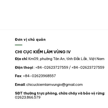
Đơn vị chủ quản
CHI CỤC KIỂM LÂM VÙNG IV
Địa chỉ
: Km09, phường Tân An, tỉnh Đắk Lắk, Việt Nam
Điện thoại
: +84-02623727559 / +84-02623727559
Fax
: +84-02623968557
Email
: chicuckiemlamvungiv@gmail.com
SĐT thường trực phòng, chữa cháy và bảo vệ rừng
:
02623.866.579