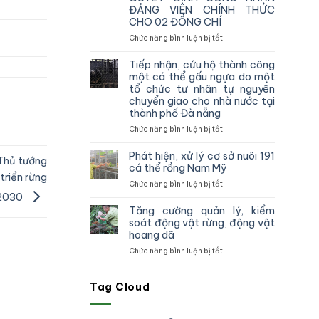
vùng
ĐẢNG VIÊN CHÍNH THỨC
IV
CHO 02 ĐỒNG CHÍ
kiểm
tra,
ở
Chức năng bình luận bị tắt
đôn
CHI
đốc,
BỘ
Tiếp nhận, cứu hộ thành công
hướng
CHI
một cá thể gấu ngựa do một
dẫn
CỤC
tổ chức tư nhân tự nguyên
công
KIỂM
chuyển giao cho nhà nước tại
tác
LÂM
thành phố Đà nẵng
theo
VÙNG
dõi
IV
ở
Chức năng bình luận bị tắt
diễn
TỔ
Tiếp
biến
CHỨC
nhận,
Phát hiện, xử lý cơ sở nuôi 191
Thủ tướng
rừng
TRAO
cứu
cá thể rồng Nam Mỹ
và
QUYẾT
hộ
triển rừng
ở
Chức năng bình luận bị tắt
chấp
ĐỊNH
thành
Phát
 2030
hành
CÔNG
công
hiện,
pháp
NHẬN
một
Tăng cường quản lý, kiểm
xử
luật
ĐẢNG
cá
soát động vật rừng, động vật
lý
truy
VIÊN
thể
hoang dã
cơ
xuất
CHÍNH
gấu
ở
Chức năng bình luận bị tắt
sở
nguồn
THỨC
ngựa
Tăng
nuôi
gốc
CHO
do
cường
191
lâm
02
một
quản
Tag Cloud
cá
sản
ĐỒNG
tổ
lý,
thể
và
CHÍ
chức
kiểm
rồng
xử
tư
soát