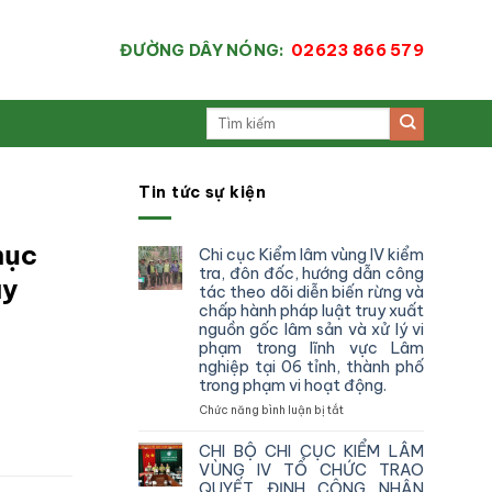
ĐƯỜNG DÂY NÓNG:
02623 866 579
Tin tức sự kiện
mục
Chi cục Kiểm lâm vùng IV kiểm
tra, đôn đốc, hướng dẫn công
ây
tác theo dõi diễn biến rừng và
chấp hành pháp luật truy xuất
nguồn gốc lâm sản và xử lý vi
phạm trong lĩnh vực Lâm
nghiệp tại 06 tỉnh, thành phố
trong phạm vi hoạt động.
ở
Chức năng bình luận bị tắt
Chi
cục
CHI BỘ CHI CỤC KIỂM LÂM
Kiểm
VÙNG IV TỔ CHỨC TRAO
lâm
QUYẾT ĐỊNH CÔNG NHẬN