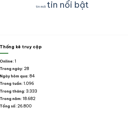
Nam
lý
nhân
tin nổi bật
động
Mỹ
vi
tự
tin mới
vật
phạm
nguyên
rừng,
trong
chuyển
động
lĩnh
giao
vật
vực
cho
hoang
Lâm
nhà
dã
nghiệp
nước
tại
tại
06
thành
Thống kê truy cập
tỉnh,
phố
thành
Đà
phố
nẵng
1
Online:
trong
phạm
28
Trong ngày:
vi
hoạt
84
Ngày hôm qua:
động.
1.096
Trong tuần:
3.333
Trong tháng:
18.682
Trong năm:
26.800
Tổng số: