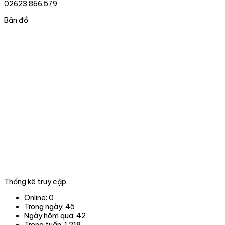
nguồn
giao
02623.866.579
gốc
cho
lâm
nhà
Bản đồ
sản
nước
và
tại
xử
thành
lý
phố
vi
Đà
phạm
nẵng
trong
lĩnh
vực
Lâm
nghiệp
tại
06
tỉnh,
thành
phố
trong
Thống kê truy cập
phạm
vi
Online:
0
hoạt
Trong ngày:
45
động.
Ngày hôm qua:
42