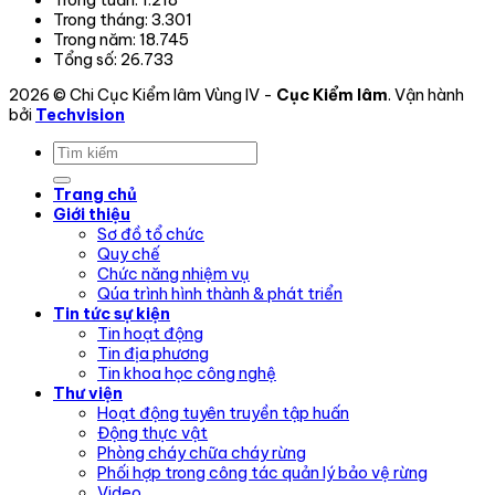
Trong tuần:
1.218
Trong tháng:
3.301
Trong năm:
18.745
Tổng số:
26.733
2026 © Chi Cục Kiểm lâm Vùng IV -
Cục Kiểm lâm
. Vận hành
bởi
Techvision
Trang chủ
Giới thiệu
Sơ đồ tổ chức
Quy chế
Chức năng nhiệm vụ
Qúa trình hình thành & phát triển
Tin tức sự kiện
Tin hoạt động
Tin địa phương
Tin khoa học công nghệ
Thư viện
Hoạt động tuyên truyền tập huấn
Động thực vật
Phòng cháy chữa cháy rừng
Phối hợp trong công tác quản lý bảo vệ rừng
Video