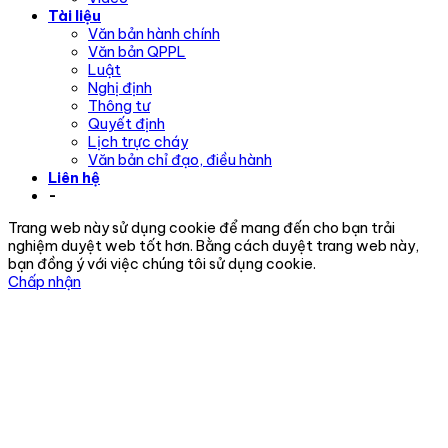
Tài liệu
Văn bản hành chính
Văn bản QPPL
Luật
Nghị định
Thông tư
Quyết định
Lịch trực cháy
Văn bản chỉ đạo, điều hành
Liên hệ
-
Trang web này sử dụng cookie để mang đến cho bạn trải
nghiệm duyệt web tốt hơn. Bằng cách duyệt trang web này,
bạn đồng ý với việc chúng tôi sử dụng cookie.
Chấp nhận