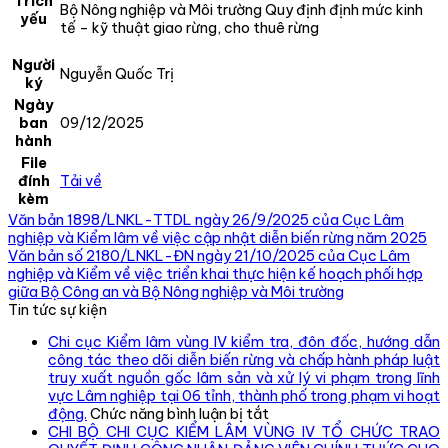
Trích
Bộ Nông nghiệp và Môi trường Quy định định mức kinh
yếu
tế – kỹ thuật giao rừng, cho thuê rừng
Người
Nguyễn Quốc Trị
ký
Ngày
ban
09/12/2025
hành
File
đính
Tải về
kèm
Văn bản 1898/LNKL-TTDL ngày 26/9/2025 của Cục Lâm
nghiệp và Kiểm lâm về việc cập nhật diễn biến rừng năm 2025
Văn bản số 2180/LNKL-ĐN ngày 21/10/2025 của Cục Lâm
nghiệp và Kiểm về việc triển khai thực hiện kế hoạch phối hợp
giữa Bộ Công an và Bộ Nông nghiệp và Môi trường
Tin tức sự kiện
Chi cục Kiểm lâm vùng IV kiểm tra, đôn đốc, hướng dẫn
công tác theo dõi diễn biến rừng và chấp hành pháp luật
truy xuất nguồn gốc lâm sản và xử lý vi phạm trong lĩnh
vực Lâm nghiệp tại 06 tỉnh, thành phố trong phạm vi hoạt
ở
động.
Chức năng bình luận bị tắt
Chi
CHI BỘ CHI CỤC KIỂM LÂM VÙNG IV TỔ CHỨC TRAO