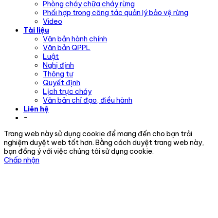
Phòng cháy chữa cháy rừng
Phối hợp trong công tác quản lý bảo vệ rừng
Video
Tài liệu
Văn bản hành chính
Văn bản QPPL
Luật
Nghị định
Thông tư
Quyết định
Lịch trực cháy
Văn bản chỉ đạo, điều hành
Liên hệ
-
Trang web này sử dụng cookie để mang đến cho bạn trải
nghiệm duyệt web tốt hơn. Bằng cách duyệt trang web này,
bạn đồng ý với việc chúng tôi sử dụng cookie.
Chấp nhận