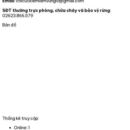
Email
: chicuckiemlamvungiv@gmail.com
truy
ĐỒNG
nguyên
xuất
CHÍ
chuyển
SĐT thường trực phòng, chữa cháy và bảo vệ rừng
:
nguồn
giao
02623.866.579
gốc
cho
lâm
nhà
Bản đồ
sản
nước
và
tại
xử
thành
lý
phố
vi
Đà
phạm
nẵng
trong
lĩnh
vực
Lâm
nghiệp
tại
06
tỉnh,
thành
phố
trong
Thống kê truy cập
phạm
vi
Online:
1
hoạt