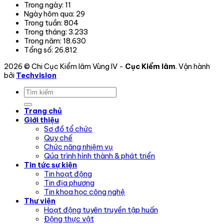
Trong ngày:
11
động.
Ngày hôm qua:
29
Trong tuần:
804
Trong tháng:
3.233
Trong năm:
18.630
Tổng số:
26.812
2026 © Chi Cục Kiểm lâm Vùng IV -
Cục Kiểm lâm
. Vận hành
bởi
Techvision
Trang chủ
Giới thiệu
Sơ đồ tổ chức
Quy chế
Chức năng nhiệm vụ
Qúa trình hình thành & phát triển
Tin tức sự kiện
Tin hoạt động
Tin địa phương
Tin khoa học công nghệ
Thư viện
Hoạt động tuyên truyền tập huấn
Động thực vật