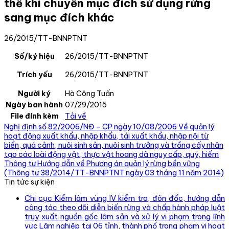
thế khi chuyển mục đích sử dụng rừng
sang mục đích khác
26/2015/TT-BNNPTNT
Số/ký hiệu
26/2015/TT-BNNPTNT
Trích yếu
26/2015/TT-BNNPTNT
Người ký
Hà Công Tuấn
Ngày ban hành
07/29/2015
File đính kèm
Tải về
Nghị định số 82/2006/NĐ – CP ngày 10/08/2006 Về quản lý
hoạt động xuất khẩu, nhập khẩu, tái xuất khẩu, nhập nội từ
biển, quá cảnh, nuôi sinh sản, nuôi sinh trưởng và trồng cấy nhân
tạo các loài động vật, thực vật hoang dã nguy cấp, quý, hiếm
Thông tư Hướng dẫn về Phương án quản lý rừng bền vững
(Thông tư 38/2014/TT-BNNPTNT ngày 03 tháng 11 năm 2014)
Tin tức sự kiện
Chi cục Kiểm lâm vùng IV kiểm tra, đôn đốc, hướng dẫn
công tác theo dõi diễn biến rừng và chấp hành pháp luật
truy xuất nguồn gốc lâm sản và xử lý vi phạm trong lĩnh
vực Lâm nghiệp tại 06 tỉnh, thành phố trong phạm vi hoạt