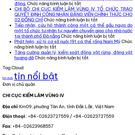
ở
động.
Chức năng bình luận bị tắt
Chi
CHI BỘ CHI CỤC KIỂM LÂM VÙNG IV TỔ CHỨC TRAO
cục
QUYẾT ĐỊNH CÔNG NHẬN ĐẢNG VIÊN CHÍNH THỨC CHO
Kiểm
ở
02 ĐỒNG CHÍ
Chức năng bình luận bị tắt
lâm
CHI
Tiếp nhận, cứu hộ thành công một cá thể gấu ngựa do
vùng
BỘ
một tổ chức tư nhân tự nguyên chuyển giao cho nhà nước
IV
CHI
ở
tại thành phố Đà nẵng
Chức năng bình luận bị tắt
kiểm
CỤC
Tiếp
Phát hiện, xử lý cơ sở nuôi 191 cá thể rồng Nam Mỹ
Chức
ở
tra,
KIỂM
nhận,
năng bình luận bị tắt
Phát
đôn
LÂM
cứu
Tăng cường quản lý, kiểm soát động vật rừng, động vật
hiện,
đốc,
ở
VÙNG
hộ
hoang dã
Chức năng bình luận bị tắt
xử
hướng
Tăng
IV
thành
Tag Cloud
lý
dẫn
cường
TỔ
công
tin nổi bật
cơ
công
quản
CHỨC
một
tin mới
sở
tác
lý,
TRAO
cá
Đơn vị chủ quản
nuôi
theo
kiểm
QUYẾT
thể
191
dõi
soát
ĐỊNH
gấu
CHI CỤC KIỂM LÂM VÙNG IV
cá
diễn
động
CÔNG
ngựa
thể
biến
vật
NHẬN
do
rồng
rừng
rừng,
ĐẢNG
một
Địa chỉ
: Km09, phường Tân An, tỉnh Đắk Lắk, Việt Nam
Nam
và
động
VIÊN
tổ
Điện thoại
: +84-02623727559 / +84-02623727559
Mỹ
chấp
vật
CHÍNH
chức
hành
hoang
THỨC
tư
Fax
: +84-02623968557
pháp
dã
CHO
nhân
luật
02
tự