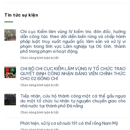
Tin tức sự kiện
Chi cục Kiểm lâm vùng IV kiểm tra, đôn đốc, hướng
dẫn công tác theo dõi diễn biến rừng và chấp hành
pháp luật truy xuất nguồn gốc lâm sản và xử lý vi
phạm trong lĩnh vực Lâm nghiệp tại 06 tỉnh, thành
phố trong phạm vi hoạt động.
ở
Chức năng bình luận bị tắt
Chi
cục
CHI BỘ CHI CỤC KIỂM LÂM VÙNG IV TỔ CHỨC TRAO
Kiểm
QUYẾT ĐỊNH CÔNG NHẬN ĐẢNG VIÊN CHÍNH THỨC
lâm
CHO 02 ĐỒNG CHÍ
vùng
ở
Chức năng bình luận bị tắt
IV
CHI
kiểm
BỘ
tra,
Tiếp nhận, cứu hộ thành công một cá thể gấu ngựa
CHI
đôn
do một tổ chức tư nhân tự nguyên chuyển giao cho
CỤC
đốc,
nhà nước tại thành phố Đà nẵng
KIỂM
hướng
ở
Chức năng bình luận bị tắt
LÂM
dẫn
Tiếp
VÙNG
công
nhận,
IV
Phát hiện, xử lý cơ sở nuôi 191 cá thể rồng Nam Mỹ
tác
cứu
TỔ
theo
ở
Chức năng bình luận bị tắt