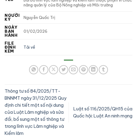
bãi bỏ lĩnh vực lâm nghiệp và kiểm lâm thuộc phạm vi chức
năng quản lý của Bộ Nông nghiệp và Môi trường
NGƯỜI
Nguyễn Quốc Trị
KÝ
NGÀY
BAN
01/02/2026
HÀNH
FILE
ĐÍNH
Tải về
KÈM
Thông tư số 84/2025/TT-
BNNMT ngày 31/12/2025 Quy
định chi tiết một số nội dung
Luật số 116/2025/QH15 của
của Luật Lâm nghiệp và sửa
Quốc hội: Luật An ninh mạng
đổi, bổ sung một số thông tư
trong lĩnh vực Lâm nghiệp và
Kiểm lâm