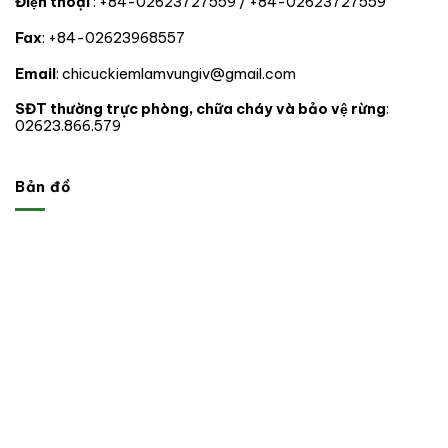
Điện thoại
: +84-02623727559 / +84-02623727559
thành
phố
Fax
: +84-02623968557
trong
phạm
vi
Email
: chicuckiemlamvungiv@gmail.com
hoạt
động.
SĐT thường trực phòng, chữa cháy và bảo vệ rừng
:
02623.866.579
Bản đồ