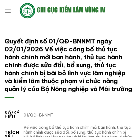
Bỏ
qua
nội
dung
Quyết định số 01/QĐ-BNNMT ngày
02/01/2026 Về việc công bố thủ tục
hành chính mới ban hành, thủ tục hành
chính được sửa đổi, bổ sung, thủ tục
hành chính bị bãi bỏ lĩnh vực lâm nghiệp
và kiểm lâm thuộc phạm vi chức năng
quản lý của Bộ Nông nghiệp và Môi trường
SỐ/KÝ
01/QĐ-BNNMT
HIỆU
Về việc công bố thủ tục hành chính mới ban hành, thủ tục
hành chính được sửa đổi, bổ sung, thủ tục hành chính bị
TRÍCH
YẾU