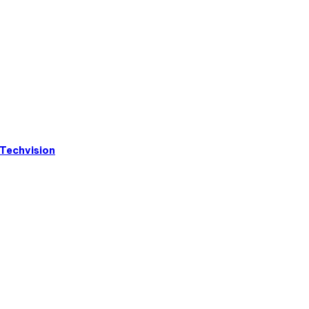
vực
Lâm
nghiệp
tại
06
tỉnh,
thành
phố
trong
phạm
vi
hoạt
Techvision
động.