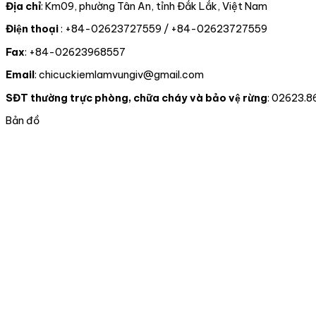
Địa chỉ
: Km09, phường Tân An, tỉnh Đắk Lắk, Việt Nam
Điện thoại
: +84-02623727559 / +84-02623727559
Fax
: +84-02623968557
Email
: chicuckiemlamvungiv@gmail.com
SĐT thường trực phòng, chữa cháy và bảo vệ rừng
: 02623.8
Bản đồ