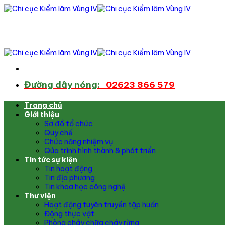
Bỏ
qua
nội
dung
Đường dây nóng:
02623 866 579
Trang chủ
Giới thiệu
Sơ đồ tổ chức
Quy chế
Chức năng nhiệm vụ
Qúa trình hình thành & phát triển
Tin tức sự kiện
Tin hoạt động
Tin địa phương
Tin khoa học công nghệ
Thư viện
Hoạt động tuyên truyền tập huấn
Động thực vật
Phòng cháy chữa cháy rừng