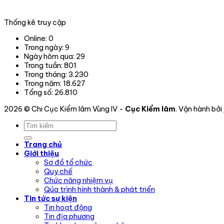
Thống kê truy cập
Online:
0
Trong ngày:
9
Ngày hôm qua:
29
Trong tuần:
801
Trong tháng:
3.230
Trong năm:
18.627
Tổng số:
26.810
2026 © Chi Cục Kiểm lâm Vùng IV -
Cục Kiểm lâm
. Vận hành bởi
Trang chủ
Giới thiệu
Sơ đồ tổ chức
Quy chế
Chức năng nhiệm vụ
Qúa trình hình thành & phát triển
Tin tức sự kiện
Tin hoạt động
Tin địa phương