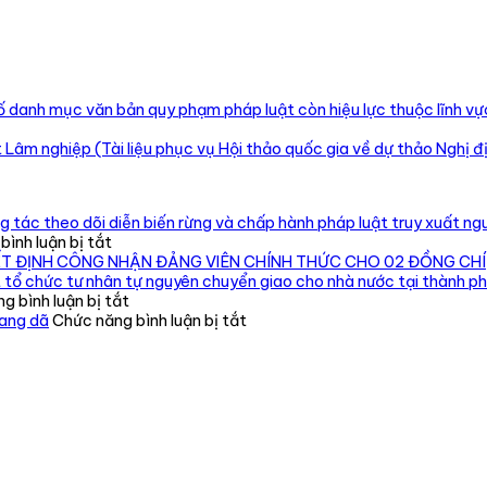
anh mục văn bản quy phạm pháp luật còn hiệu lực thuộc lĩnh vực 
t Lâm nghiệp (Tài liệu phục vụ Hội thảo quốc gia về dự thảo Nghị đ
 tác theo dõi diễn biến rừng và chấp hành pháp luật truy xuất ngu
ở
ình luận bị tắt
Chi
ẾT ĐỊNH CÔNG NHẬN ĐẢNG VIÊN CHÍNH THỨC CHO 02 ĐỒNG CHÍ
cục
 tổ chức tư nhân tự nguyên chuyển giao cho nhà nước tại thành p
Kiểm
ở
g bình luận bị tắt
lâm
Phát
ở
oang dã
Chức năng bình luận bị tắt
vùng
hiện,
Tăng
IV
xử
cường
kiểm
lý
quản
tra,
cơ
lý,
đôn
sở
kiểm
đốc,
nuôi
soát
hướng
191
động
dẫn
cá
vật