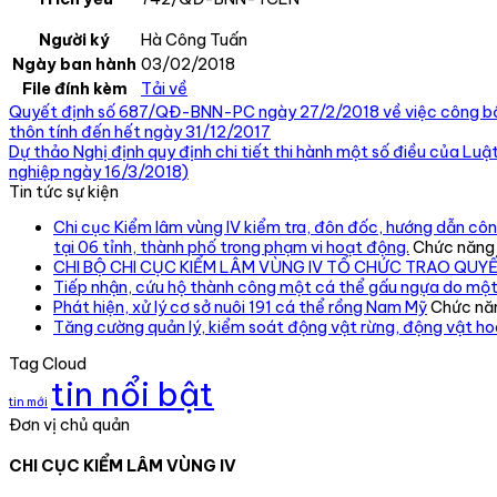
Người ký
Hà Công Tuấn
Ngày ban hành
03/02/2018
File đính kèm
Tải về
Quyết định số 687/QĐ-BNN-PC ngày 27/2/2018 về việc công bố d
thôn tính đến hết ngày 31/12/2017
Dự thảo Nghị định quy định chi tiết thi hành một số điều của Luậ
nghiệp ngày 16/3/2018)
Tin tức sự kiện
Chi cục Kiểm lâm vùng IV kiểm tra, đôn đốc, hướng dẫn công
tại 06 tỉnh, thành phố trong phạm vi hoạt động.
Chức năng b
CHI BỘ CHI CỤC KIỂM LÂM VÙNG IV TỔ CHỨC TRAO QUY
Tiếp nhận, cứu hộ thành công một cá thể gấu ngựa do một
Phát hiện, xử lý cơ sở nuôi 191 cá thể rồng Nam Mỹ
Chức năn
Tăng cường quản lý, kiểm soát động vật rừng, động vật h
Tag Cloud
tin nổi bật
tin mới
Đơn vị chủ quản
CHI CỤC KIỂM LÂM VÙNG IV