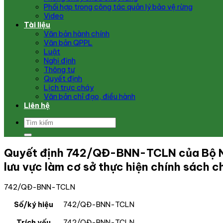
Phối hợp trong công tác quản lý bảo vệ rừng
Video
Tài liệu
Văn bản hành chính
Văn bản QPPL
Luật
Nghị định
Thông tư
Quyết định
Lịch trực cháy
Văn bản chỉ đạo, điều hành
Liên hệ
Quyết định 742/QĐ-BNN-TCLN của Bộ Nông
lưu vực làm cơ sở thực hiện chính sách ch
742/QĐ-BNN-TCLN
Số/ký hiệu
742/QĐ-BNN-TCLN
Trích yếu
742/QĐ-BNN-TCLN