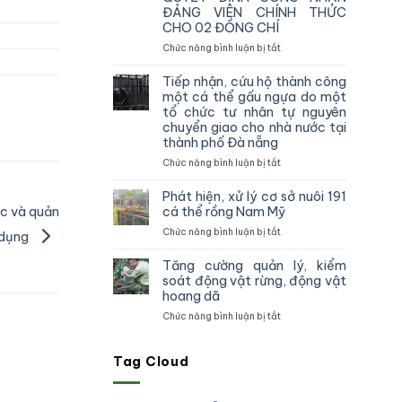
vùng
ĐẢNG VIÊN CHÍNH THỨC
IV
CHO 02 ĐỒNG CHÍ
kiểm
tra,
ở
Chức năng bình luận bị tắt
đôn
CHI
đốc,
BỘ
Tiếp nhận, cứu hộ thành công
hướng
CHI
một cá thể gấu ngựa do một
dẫn
CỤC
tổ chức tư nhân tự nguyên
công
KIỂM
chuyển giao cho nhà nước tại
tác
LÂM
thành phố Đà nẵng
theo
VÙNG
dõi
IV
ở
Chức năng bình luận bị tắt
diễn
TỔ
Tiếp
biến
CHỨC
nhận,
Phát hiện, xử lý cơ sở nuôi 191
rừng
TRAO
cứu
c và quản
cá thể rồng Nam Mỹ
và
QUYẾT
hộ
ở
Chức năng bình luận bị tắt
chấp
ĐỊNH
thành
 dụng
Phát
hành
CÔNG
công
hiện,
pháp
NHẬN
một
Tăng cường quản lý, kiểm
xử
luật
ĐẢNG
cá
soát động vật rừng, động vật
lý
truy
VIÊN
thể
hoang dã
cơ
xuất
CHÍNH
gấu
ở
Chức năng bình luận bị tắt
sở
nguồn
THỨC
ngựa
Tăng
nuôi
gốc
CHO
do
cường
191
lâm
02
một
quản
Tag Cloud
cá
sản
ĐỒNG
tổ
lý,
thể
và
CHÍ
chức
kiểm
rồng
xử
tư
soát