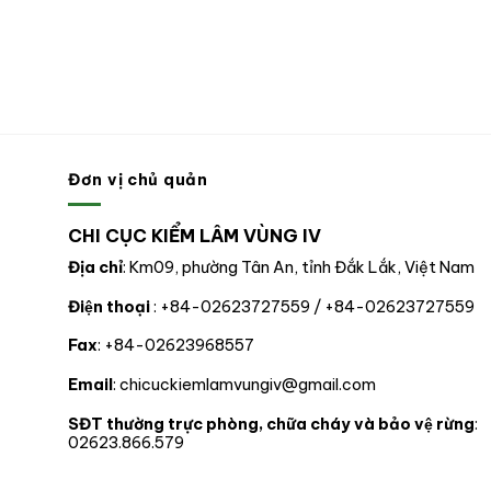
Đơn vị chủ quản
CHI CỤC KIỂM LÂM VÙNG IV
Địa chỉ
: Km09, phường Tân An, tỉnh Đắk Lắk, Việt Nam
Điện thoại
: +84-02623727559 / +84-02623727559
Fax
: +84-02623968557
Email
: chicuckiemlamvungiv@gmail.com
SĐT thường trực phòng, chữa cháy và bảo vệ rừng
:
02623.866.579