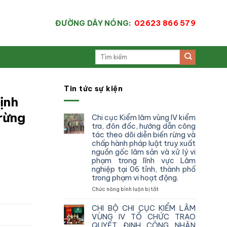
ĐƯỜNG DÂY NÓNG:
02623 866 579
Tin tức sự kiện
ịnh
 rừng
Chi cục Kiểm lâm vùng IV kiểm
tra, đôn đốc, hướng dẫn công
tác theo dõi diễn biến rừng và
chấp hành pháp luật truy xuất
nguồn gốc lâm sản và xử lý vi
phạm trong lĩnh vực Lâm
nghiệp tại 06 tỉnh, thành phố
trong phạm vi hoạt động.
ở
Chức năng bình luận bị tắt
Chi
cục
CHI BỘ CHI CỤC KIỂM LÂM
Kiểm
VÙNG IV TỔ CHỨC TRAO
lâm
QUYẾT ĐỊNH CÔNG NHẬN