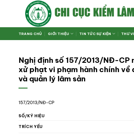
Bỏ
qua
nội
dung
TRANG CHỦ
GIỚI THIỆU
TIN TỨC SỰ KIỆN
THƯ V
Nghị định số 157/2013/NĐ-CP n
xử phạt vi phạm hành chính về q
và quản lý lâm sản
157/2013/NĐ-CP
SỐ/KÝ HIỆU
TRÍCH YẾU