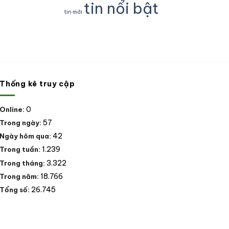
Nam
lý
nhân
tin nổi bật
động
Mỹ
vi
tự
tin mới
vật
phạm
nguyên
rừng,
trong
chuyển
động
lĩnh
giao
vật
vực
cho
hoang
Lâm
nhà
dã
nghiệp
nước
tại
tại
06
thành
Thống kê truy cập
tỉnh,
phố
thành
Đà
phố
nẵng
0
Online:
trong
phạm
57
Trong ngày:
vi
hoạt
42
Ngày hôm qua:
động.
1.239
Trong tuần:
3.322
Trong tháng:
18.766
Trong năm:
26.745
Tổng số: