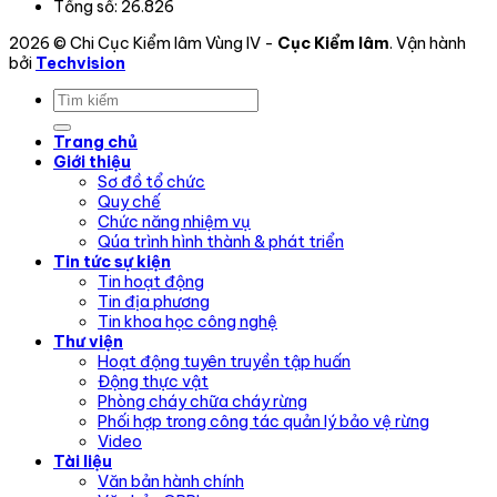
Tổng số:
26.826
2026 © Chi Cục Kiểm lâm Vùng IV -
Cục Kiểm lâm
. Vận hành
bởi
Techvision
Trang chủ
Giới thiệu
Sơ đồ tổ chức
Quy chế
Chức năng nhiệm vụ
Qúa trình hình thành & phát triển
Tin tức sự kiện
Tin hoạt động
Tin địa phương
Tin khoa học công nghệ
Thư viện
Hoạt động tuyên truyền tập huấn
Động thực vật
Phòng cháy chữa cháy rừng
Phối hợp trong công tác quản lý bảo vệ rừng
Video
Tài liệu
Văn bản hành chính