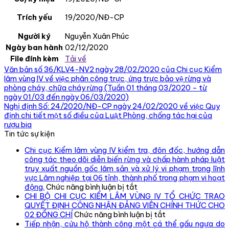
Trích yếu
19/2020/NĐ-CP
Người ký
Nguyễn Xuân Phúc
Ngày ban hành
02/12/2020
File đính kèm
Tải về
Văn bản số 36/KLV4-NV2 ngày 28/02/2020 của Chi cục Kiểm
lâm vùng IV về việc phân công trực, ứng trực bảo vệ rừng và
phòng cháy, chữa cháy rừng (Tuần 01 tháng 03/2020 – từ
ngày 01/03 đến ngày 06/03/2020)
Nghị định Số: 24/2020/NĐ-CP ngày 24/02/2020 về việc Quy
định chi tiết một số điều của Luật Phòng, chống tác hại của
rượu bia
Tin tức sự kiện
Chi cục Kiểm lâm vùng IV kiểm tra, đôn đốc, hướng dẫn
công tác theo dõi diễn biến rừng và chấp hành pháp luật
truy xuất nguồn gốc lâm sản và xử lý vi phạm trong lĩnh
vực Lâm nghiệp tại 06 tỉnh, thành phố trong phạm vi hoạt
ở
động.
Chức năng bình luận bị tắt
Chi
CHI BỘ CHI CỤC KIỂM LÂM VÙNG IV TỔ CHỨC TRAO
cục
QUYẾT ĐỊNH CÔNG NHẬN ĐẢNG VIÊN CHÍNH THỨC CHO
Kiểm
ở
02 ĐỒNG CHÍ
Chức năng bình luận bị tắt
lâm
CHI
Tiếp nhận, cứu hộ thành công một cá thể gấu ngựa do