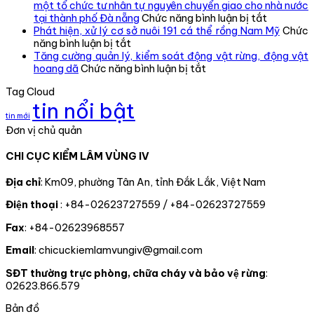
vùng
BỘ
một tổ chức tư nhân tự nguyên chuyển giao cho nhà nước
IV
CHI
ở
tại thành phố Đà nẵng
Chức năng bình luận bị tắt
kiểm
CỤC
Tiếp
Phát hiện, xử lý cơ sở nuôi 191 cá thể rồng Nam Mỹ
Chức
ở
tra,
KIỂM
nhận,
năng bình luận bị tắt
Phát
đôn
LÂM
cứu
Tăng cường quản lý, kiểm soát động vật rừng, động vật
hiện,
đốc,
ở
VÙNG
hộ
hoang dã
Chức năng bình luận bị tắt
xử
hướng
Tăng
IV
thành
Tag Cloud
lý
dẫn
cường
TỔ
công
tin nổi bật
cơ
công
quản
CHỨC
một
tin mới
sở
tác
lý,
TRAO
cá
Đơn vị chủ quản
nuôi
theo
kiểm
QUYẾT
thể
191
dõi
soát
ĐỊNH
gấu
CHI CỤC KIỂM LÂM VÙNG IV
cá
diễn
động
CÔNG
ngựa
thể
biến
vật
NHẬN
do
rồng
rừng
rừng,
ĐẢNG
một
Địa chỉ
: Km09, phường Tân An, tỉnh Đắk Lắk, Việt Nam
Nam
và
động
VIÊN
tổ
Điện thoại
: +84-02623727559 / +84-02623727559
Mỹ
chấp
vật
CHÍNH
chức
hành
hoang
THỨC
tư
Fax
: +84-02623968557
pháp
dã
CHO
nhân
luật
02
tự
Email
: chicuckiemlamvungiv@gmail.com
truy
ĐỒNG
nguyên
xuất
CHÍ
chuyển
SĐT thường trực phòng, chữa cháy và bảo vệ rừng
:
nguồn
giao
02623.866.579
gốc
cho
lâm
nhà
Bản đồ