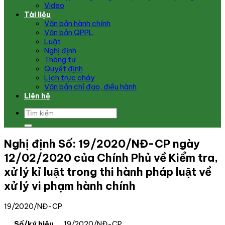
Video
Tài liệu
Văn bản hành chính
Văn bản QPPL
Luật
Nghị định
Thông tư
Quyết định
Lịch trực cháy
Văn bản chỉ đạo, điều hành
Liên hệ
Nghị định Số: 19/2020/NĐ-CP ngày
12/02/2020 của Chính Phủ về Kiểm tra,
xử lý kỉ luật trong thi hành pháp luật về
xử lý vi phạm hành chính
19/2020/NĐ-CP
Số/ký hiệu
19/2020/NĐ-CP