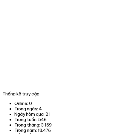
sản
nước
và
tại
xử
thành
lý
phố
vi
Đà
phạm
nẵng
trong
lĩnh
vực
Lâm
nghiệp
tại
06
tỉnh,
thành
phố
trong
Thống kê truy cập
phạm
vi
Online:
0
hoạt
Trong ngày:
4
động.
Ngày hôm qua:
21
Trong tuần:
546
Trong tháng:
3.169
Trong năm:
18.476