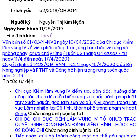
Trích yếu
52/2019/QH2014
Người ký
Nguyễn Thị Kim Ngân
Ngày ban hành
11/25/2019
File đính kèm
Tải về
Văn bản số 61/KLV4-NV2 ngày 10/04/2020 của Chi cục Kiểm
lâm vùng IV về việc phân công trực, ứng trực bảo vệ rừng và
phòng cháy, chữa cháy rừng (Tuần 02 tháng 04/2020 – từ
ngày 11/4 đến ngày 17/4/2020)
Quyết định số 1423/QĐ-BNN-TCLN ngày 15/4/2020 Của Bộ
Nông nghiệp và PTNT về Công bố hiện trạng rừng toàn quốc
năm 2019
Tin tức sự kiện
Chi cục Kiểm lâm vùng IV kiểm tra, đôn đốc, hướng dẫn
công tác theo dõi diễn biến rừng và chấp hành pháp luật
truy xuất nguồn gốc lâm sản và xử lý vi phạm trong lĩnh
vực Lâm nghiệp tại 06 tỉnh, thành phố trong phạm vi hoạt
ở
động.
Chức năng bình luận bị tắt
Chi
CHI BỘ CHI CỤC KIỂM LÂM VÙNG IV TỔ CHỨC TRAO
cục
QUYẾT ĐỊNH CÔNG NHẬN ĐẢNG VIÊN CHÍNH THỨC CHO
Kiểm
ở
02 ĐỒNG CHÍ
Chức năng bình luận bị tắt
lâm
CHI
Tiếp nhận, cứu hộ thành công một cá thể gấu ngựa do