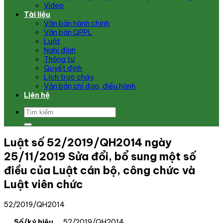
Video
Tài liệu
Văn bản hành chính
Văn bản QPPL
Luật
Nghị định
Thông tư
Quyết định
Lịch trực cháy
Văn bản chỉ đạo, điều hành
Liên hệ
Luật số 52/2019/QH2014 ngày
25/11/2019 Sửa đổi, bổ sung một số
điều của Luật cán bộ, công chức và
Luật viên chức
52/2019/QH2014
Số/ký hiệu
52/2019/QH2014