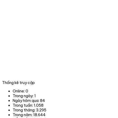
sản
nước
và
tại
xử
thành
lý
phố
vi
Đà
phạm
nẵng
trong
lĩnh
vực
Lâm
nghiệp
tại
06
tỉnh,
thành
phố
trong
Thống kê truy cập
phạm
vi
Online:
0
hoạt
Trong ngày:
1
động.
Ngày hôm qua:
84
Trong tuần:
1.058
Trong tháng:
3.295
Trong năm:
18.644