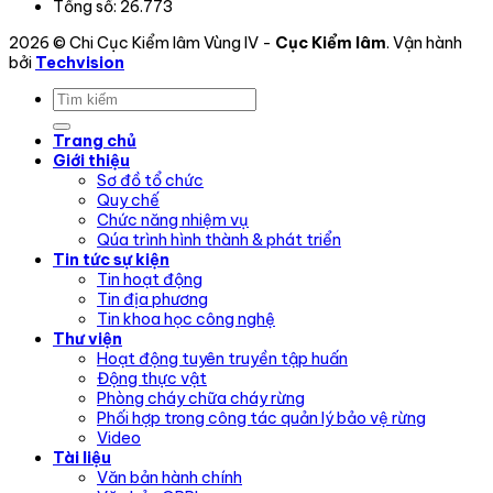
Tổng số:
26.773
2026 © Chi Cục Kiểm lâm Vùng IV -
Cục Kiểm lâm
. Vận hành
bởi
Techvision
Trang chủ
Giới thiệu
Sơ đồ tổ chức
Quy chế
Chức năng nhiệm vụ
Qúa trình hình thành & phát triển
Tin tức sự kiện
Tin hoạt động
Tin địa phương
Tin khoa học công nghệ
Thư viện
Hoạt động tuyên truyền tập huấn
Động thực vật
Phòng cháy chữa cháy rừng
Phối hợp trong công tác quản lý bảo vệ rừng
Video
Tài liệu
Văn bản hành chính