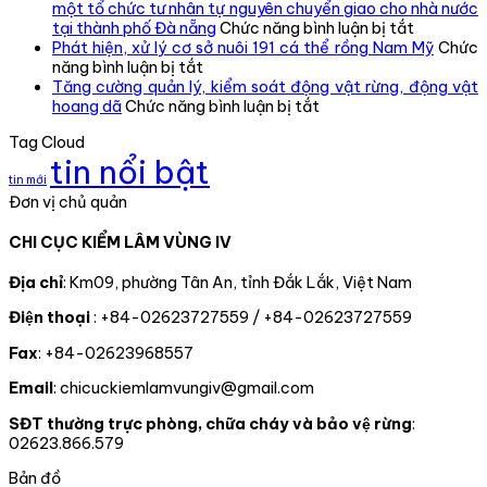
vùng
BỘ
một tổ chức tư nhân tự nguyên chuyển giao cho nhà nước
IV
CHI
ở
tại thành phố Đà nẵng
Chức năng bình luận bị tắt
kiểm
CỤC
Tiếp
Phát hiện, xử lý cơ sở nuôi 191 cá thể rồng Nam Mỹ
Chức
ở
tra,
KIỂM
nhận,
năng bình luận bị tắt
Phát
đôn
LÂM
cứu
Tăng cường quản lý, kiểm soát động vật rừng, động vật
hiện,
đốc,
ở
VÙNG
hộ
hoang dã
Chức năng bình luận bị tắt
xử
hướng
Tăng
IV
thành
Tag Cloud
lý
dẫn
cường
TỔ
công
tin nổi bật
cơ
công
quản
CHỨC
một
tin mới
sở
tác
lý,
TRAO
cá
Đơn vị chủ quản
nuôi
theo
kiểm
QUYẾT
thể
191
dõi
soát
ĐỊNH
gấu
CHI CỤC KIỂM LÂM VÙNG IV
cá
diễn
động
CÔNG
ngựa
thể
biến
vật
NHẬN
do
rồng
rừng
rừng,
ĐẢNG
một
Địa chỉ
: Km09, phường Tân An, tỉnh Đắk Lắk, Việt Nam
Nam
và
động
VIÊN
tổ
Điện thoại
: +84-02623727559 / +84-02623727559
Mỹ
chấp
vật
CHÍNH
chức
hành
hoang
THỨC
tư
Fax
: +84-02623968557
pháp
dã
CHO
nhân
luật
02
tự
Email
: chicuckiemlamvungiv@gmail.com
truy
ĐỒNG
nguyên
xuất
CHÍ
chuyển
SĐT thường trực phòng, chữa cháy và bảo vệ rừng
:
nguồn
giao
02623.866.579
gốc
cho
lâm
nhà
Bản đồ